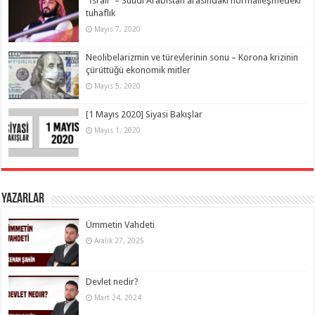
“İsrail” – Suudi Arabistan arasındaki normalleşmedeki
tuhaflık
Mayıs 7, 2020
Neolibelarizmin ve türevlerinin sonu – Korona krizinin
çürüttüğü ekonomik mitler
Mayıs 5, 2020
[1 Mayıs 2020] Siyasi Bakışlar
Mayıs 1, 2020
Yazarlar
Ümmetin Vahdeti
Aralık 27, 2025
Devlet nedir?
Mart 24, 2024