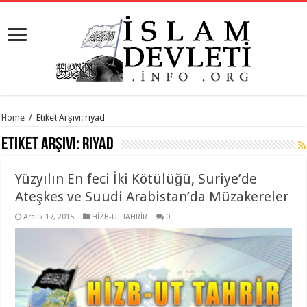
Home
/
Etiket Arşivi: riyad
Etiket Arşivi:
riyad
Yüzyılın En feci İki Kötülüğü, Suriye’de
Ateşkes ve Suudi Arabistan’da Müzakereler
Aralık 17, 2015
HİZB-UT TAHRİR
0