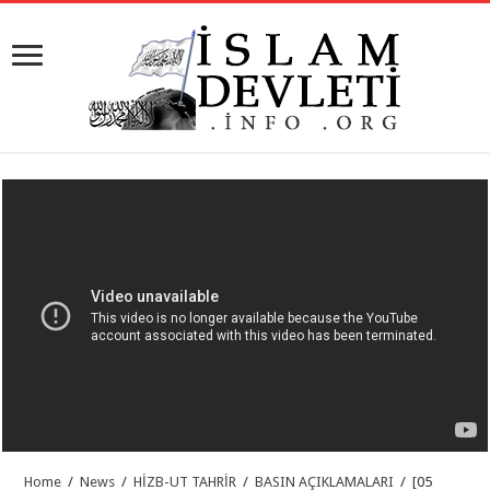
Home
/
News
/
HİZB-UT TAHRİR
/
BASIN AÇIKLAMALARI
/
[05