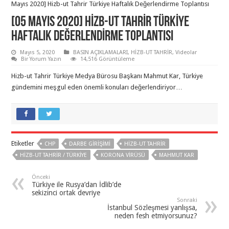
Mayıs 2020] Hizb-ut Tahrir Türkiye Haftalık Değerlendirme Toplantısı
[05 MAYIS 2020] HIZB-UT TAHRIR TÜRKIYE
HAFTALIK DEĞERLENDIRME TOPLANTISI
Mayıs 5, 2020
BASIN AÇIKLAMALARI
,
HİZB-UT TAHRİR
,
Videolar
Bir Yorum Yazın
14,516 Görüntüleme
Hizb-ut Tahrir Türkiye Medya Bürosu Başkanı Mahmut Kar, Türkiye
gündemini meşgul eden önemli konuları değerlendiriyor…
Etiketler
CHP
DARBE GIRIŞIMI
HIZB-UT TAHRIR
HIZB-UT TAHRIR / TÜRKIYE
KORONA VIRÜSÜ
MAHMUT KAR
Önceki
Türkiye ile Rusya’dan İdlib’de
sekizinci ortak devriye
Sonraki
İstanbul Sözleşmesi yanlışsa,
neden fesh etmiyorsunuz?