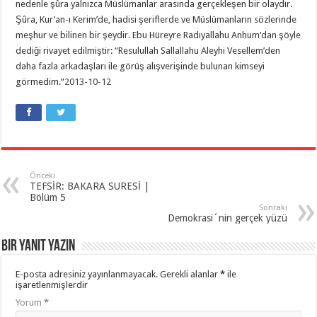
nedenle şûra yalnızca Müslümanlar arasında gerçekleşen bir olaydır.
Şûra, Kur’an-ı Kerim’de, hadisi şeriflerde ve Müslümanların sözlerinde
meşhur ve bilinen bir şeydir. Ebu Hüreyre Radıyallahu Anhum’dan şöyle
dediği rivayet edilmiştir: “Resulullah Sallallahu Aleyhi Vesellem’den
daha fazla arkadaşları ile görüş alışverişinde bulunan kimseyi
görmedim.”
2013-10-12
Önceki
TEFSİR: BAKARA SURESİ |
Bölüm 5
Sonraki
Demokrasi´nin gerçek yüzü
Bir yanıt yazın
E-posta adresiniz yayınlanmayacak.
Gerekli alanlar
*
ile
işaretlenmişlerdir
Yorum
*