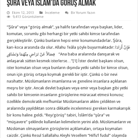
ŞÛRA VEYA İSLÂM’DA GÖRÜŞ ALMAK
Ekim 12, 2013
İnceleme
Bir Yorum Yazın
9,413 Görüntüleme
“Şûra” veya “görüş almak”, ya halife tarafından veya başkan, lider,
komutan, sorumlu gibi herhangi bir yetki sahibi kimse tarafından
gerçekleştirilir. Çünkü bunların hepsi emir konumundadırlar. Şûra,
karı-koca arasında da olur. Allahu Teâla şöyle buyurmaktadır: فَإِنْ أَرَادَا
فِصَالاً عَنْ تَرَاضٍ مِنْهُمَا وَتَشَاوُرٍ “Ana baba aralarında danışarak ve
anlaşarak sütten kesmek isterlerse…”[1] İster devlet başkanı olsun,
ister komutan olsun veya bunların dışında yetki sahibi bir kimse olsun,
onun için görüş ortaya koymak gerekli bir iştir. Çünkü o bir nevi
nasihattır. Müslümanların imamlarına ve geneline insanlara açıklanan
meşru bir iştir. Ancak devlet başkanı veya emir veya başkan gibi yetki
sahibi bir kimsenin insanların görüşlerine müracaat etmesi konusu;
özellikle demokratik mefhumlar Müslümanların aklını çeldikten ve
aralarında yayıldıktan sonra dikkatle incelenmesi gereken karmakarışık
bir konu haline geldi. “Rey/görüş” tabiri, İslâm’da “şûra” ve
“müşavere” şeklinde kullanılan kelimelerin yerini aldı. Müslümanların ve
Müslüman olmayanların görüşlerini açıklamaları, ortaya koymaları
caizdir. Çünkü Resul Sallallahu Aleyhi Vesellem “Hılfu’l fudul” olayında