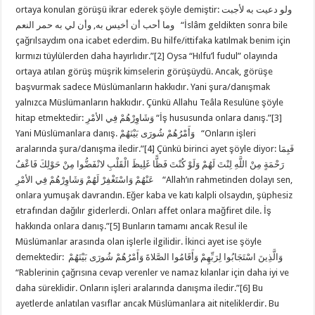
ortaya konulan görüşü ikrar ederek şöyle demiştir: ولو دعيت به لأجبت
وما أحب أن أخيس به, وأن لي به حمر النعم “İslâm geldikten sonra bile
çağrılsaydım ona icabet ederdim. Bu hilfe/ittifaka katılmak benim için
kırmızı tüylülerden daha hayırlıdır.”[2] Oysa “Hılfu’l fudul” olayında
ortaya atılan görüş müşrik kimselerin görüşüydü. Ancak, görüşe
başvurmak sadece Müslümanların hakkıdır. Yani şura/danışmak
yalnızca Müslümanların hakkıdır. Çünkü Allahu Teâla Resulüne şöyle
hitap etmektedir: وَشَاوِرْهُمْ فِي الأمْرِ “İş hususunda onlara danış.”[3]
Yani Müslümanlara danış. وَأَمْرُهُمْ شُورَى بَيْنَهُمْ “Onların işleri
aralarında şura/danışma iledir.”[4] Çünkü birinci ayet şöyle diyor: فَبِمَا
رَحْمَةٍ مِنْ اللَّهِ لِنْتَ لَهُمْ وَلَوْ كُنْتَ فَظًّا غَلِيظَ الْقَلْبِ لانْفَضُّوا مِنْ حَوْلِكَ فَاعْفُ
عَنْهُمْ وَاسْتَغْفِرْ لَهُمْ وَشَاوِرْهُمْ فِي الأمْرِ “Allah’ın rahmetinden dolayı sen,
onlara yumuşak davrandın. Eğer kaba ve katı kalpli olsaydın, şüphesiz
etrafından dağılır giderlerdi. Onları affet onlara mağfiret dile. İş
hakkında onlara danış.”[5] Bunların tamamı ancak Resul ile
Müslümanlar arasında olan işlerle ilgilidir. İkinci ayet ise şöyle
demektedir: وَالَّذِينَ اسْتَجَابُوا لِرَبِّهِمْ وَأَقَامُوا الصَّلاةَ وَأَمْرُهُمْ شُورَى بَيْنَهُمْ
“Rablerinin çağrısına cevap verenler ve namaz kılanlar için daha iyi ve
daha süreklidir. Onların işleri aralarında danışma iledir.”[6] Bu
ayetlerde anlatılan vasıflar ancak Müslümanlara ait niteliklerdir. Bu