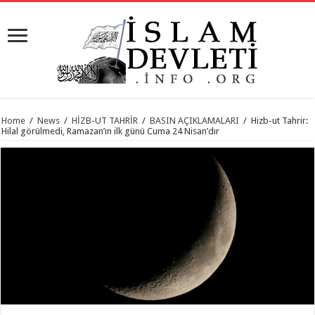
Home
/
News
/
HİZB-UT TAHRİR
/
BASIN AÇIKLAMALARI
/
Hizb-ut Tahrir:
Hilal görülmedi, Ramazan’ın ilk günü Cuma 24 Nisan’dır