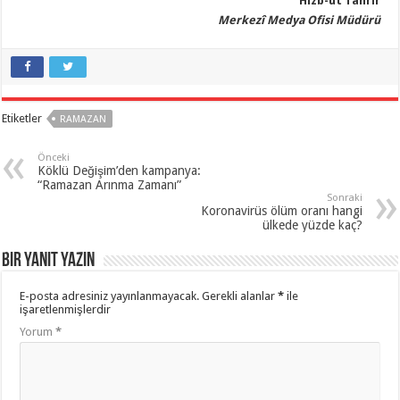
Hizb-ut Tahrir
Merkezî Medya Ofisi Müdürü
Etiketler
RAMAZAN
Önceki
Köklü Değişim’den kampanya:
“Ramazan Arınma Zamanı”
Sonraki
Koronavirüs ölüm oranı hangi
ülkede yüzde kaç?
Bir yanıt yazın
E-posta adresiniz yayınlanmayacak.
Gerekli alanlar
*
ile
işaretlenmişlerdir
Yorum
*