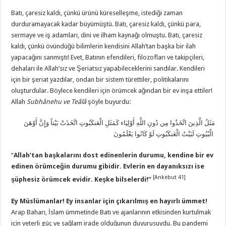
Batı, çaresiz kaldı, çünkü ürünü küreselleşme, istediği zaman
durduramayacak kadar büyümüştü. Batı, çaresiz kaldı, çünkü para,
sermaye ve iş adamları, dini ve ilham kaynağı olmuştu. Batı, çaresiz
kaldı, çünkü övündüğü bilimlerin kendisini Allah’tan başka bir ilah
yapacağını sanmıştı! Evet, Batının efendileri, filozofları ve takipçileri,
dehaları ile Allah’sız ve Şeriatsız yapabileceklerini sandılar. Kendileri
için bir şeriat yazdılar, ondan bir sistem türettiler, politikalarını
oluşturdular. Böylece kendileri için örümcek ağından bir ev inşa ettiler!
Allah
Subhânehu ve Teâlâ
şöyle buyurdu:
مَثَلُ الَّذِينَ اتَّخَذُوا مِن دُونِ اللَّهِ أَوْلِيَاء كَمَثَلِ الْعَنكَبُوتِ اتَّخَذَتْ بَيْتاً وَإِنَّ أَوْهَنَ
الْبُيُوتِ لَبَيْتُ الْعَنكَبُوتِ لَوْ كَانُوا يَعْلَمُونَ
“
Allah’tan başkalarını dost edinenlerin durumu, kendine bir ev
edinen örümceğin durumu gibidir. Evlerin en dayanıksızı ise
[Ankebut 41]
şüphesiz örümcek evidir. Keşke bilselerdi!”
Ey Müslümanlar! Ey insanlar için çıkarılmış en hayırlı ümmet!
Arap Baharı, İslam ümmetinde Batı ve ajanlarının etkisinden kurtulmak
için yeterli güç ve sağlam irade olduğunun duyurusuydu. Bu pandemi