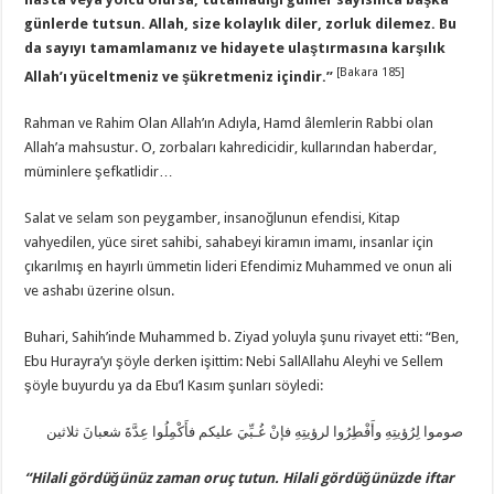
günlerde tutsun. Allah, size kolaylık diler, zorluk dilemez. Bu
da sayıyı tamamlamanız ve hidayete ulaştırmasına karşılık
[Bakara 185]
Allah’ı yüceltmeniz ve şükretmeniz içindir.”
Rahman ve Rahim Olan Allah’ın Adıyla, Hamd âlemlerin Rabbi olan
Allah’a mahsustur. O, zorbaları kahredicidir, kullarından haberdar,
müminlere şefkatlidir…
Salat ve selam son peygamber, insanoğlunun efendisi, Kitap
vahyedilen, yüce siret sahibi, sahabeyi kiramın imamı, insanlar için
çıkarılmış en hayırlı ümmetin lideri Efendimiz Muhammed ve onun ali
ve ashabı üzerine olsun.
Buhari, Sahih’inde Muhammed b. Ziyad yoluyla şunu rivayet etti: “Ben,
Ebu Hurayra’yı şöyle derken işittim: Nebi SallAllahu Aleyhi ve Sellem
şöyle buyurdu ya da Ebu’l Kasım şunları söyledi:
صوموا لِرُؤيتِهِ وأَفْطِرُوا لرؤيتِهِ فإنْ غُـبِّيَ عليكم فأَكْمِلُوا عِدَّةَ شعبانَ ثلاثين
“Hilali gördüğünüz zaman oruç tutun. Hilali gördüğünüzde iftar