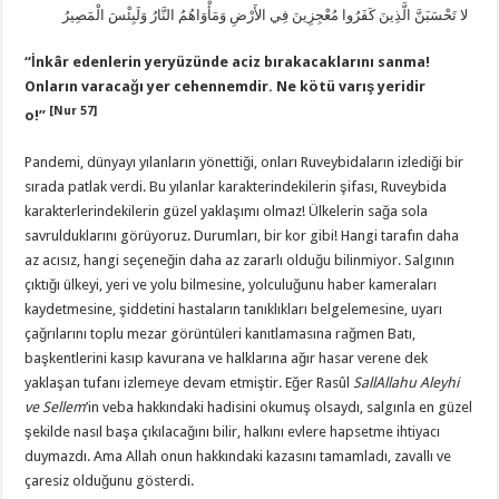
لا تَحْسَبَنَّ الَّذِينَ كَفَرُوا مُعْجِزِينَ فِي الأَرْضِ وَمَأْوَاهُمُ النَّارُ وَلَبِئْسَ الْمَصِيرُ
“İnkâr edenlerin yeryüzünde aciz bırakacaklarını sanma!
Onların varacağı yer cehennemdir. Ne kötü varış yeridir
[Nur 57]
o!”
Pandemi, dünyayı yılanların yönettiği, onları Ruveybidaların izlediği bir
sırada patlak verdi. Bu yılanlar karakterindekilerin şifası, Ruveybida
karakterlerindekilerin güzel yaklaşımı olmaz! Ülkelerin sağa sola
savrulduklarını görüyoruz. Durumları, bir kor gibi! Hangi tarafın daha
az acısız, hangi seçeneğin daha az zararlı olduğu bilinmiyor. Salgının
çıktığı ülkeyi, yeri ve yolu bilmesine, yolculuğunu haber kameraları
kaydetmesine, şiddetini hastaların tanıklıkları belgelemesine, uyarı
çağrılarını toplu mezar görüntüleri kanıtlamasına rağmen Batı,
başkentlerini kasıp kavurana ve halklarına ağır hasar verene dek
yaklaşan tufanı izlemeye devam etmiştir. Eğer Rasûl
SallAllahu Aleyhi
ve Sellem
’in veba hakkındaki hadisini okumuş olsaydı, salgınla en güzel
şekilde nasıl başa çıkılacağını bilir, halkını evlere hapsetme ihtiyacı
duymazdı. Ama Allah onun hakkındaki kazasını tamamladı, zavallı ve
çaresiz olduğunu gösterdi.