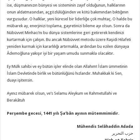
ise, düşmanınızın bünyesi ve sisteminin zayıf olduğunun, halklarının
onun aldatmasından, açgözlülüğünden ve kötü bakımından bıktığının
vurgusudur. O halklar, yeni küresel bir liderliğe çok muhtaç. O halde bu
mübarek ay, enerjinizi toplama, gayretinizi bileme ayı olsun. Sonra da
Nübüvvet Minhacı’nı bu dünya sistemlerine geri getirerek kendinizi
kurtarmak için çalışın. Bu ancak Nübüvvet metodu üzere Raşidi Hilafeti
yeniden kurmak için kararlılığı artırmakla, ardından bu ezilen dünyaya
Âdemoğluna yakışır iyi bir yaşam umudu sunmakla olacaktır.
Ey Mülk sahibi ve ey bütün işler elinde olan Allahım! İslam ümmetinin
İslam Devletinde birlik ve bütünlüğünü hızlandır. Muhakkak ki Sen,
duayı işitensin.
Ayınız mübarek olsun, ve’s Selamu Aleykum ve Rahmetullahi ve
Berakâtuh
Perşembe gecesi, 1441 yılı Şa’bân ayının mütemmimidir.
Mühendis Selâhaddin Adada
حزب التحرير