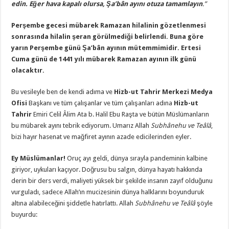
edin. Eğer hava kapalı olursa, Şa’bân ayını otuza tamamlayın
.”
Perşembe gecesi mübarek Ramazan hilalinin gözetlenmesi
sonrasında hilalin şeran görülmediği belirlendi. Buna göre
yarın Perşembe günü Şa’bân ayının mütemmimidir. Ertesi
Cuma günü de 1441 yılı mübarek Ramazan ayının ilk günü
olacaktır
.
Bu vesileyle ben de kendi adıma ve
Hizb-ut Tahrir Merkezi Medya
Ofisi
Başkanı ve tüm çalışanlar ve tüm çalışanları adına
Hizb-ut
Tahrir
Emiri Celil Âlim Ata b. Halil Ebu Raşta ve bütün Müslümanların
bu mübarek ayını tebrik ediyorum. Umarız Allah
Subhânehu ve Teâlâ
,
bizi hayır hasenat ve mağfiret ayının azade edicilerinden eyler.
Ey Müslümanlar!
Oruç ayı geldi, dünya sırayla pandeminin kalbine
giriyor, uykuları kaçıyor. Doğrusu bu salgın, dünya hayatı hakkında
derin bir ders verdi, maliyeti yüksek bir şekilde insanın zayıf olduğunu
vurguladı, sadece Allah’ın mucizesinin dünya halklarını boyunduruk
altına alabileceğini şiddetle hatırlattı. Allah
Subhânehu ve Teâlâ
şöyle
buyurdu: