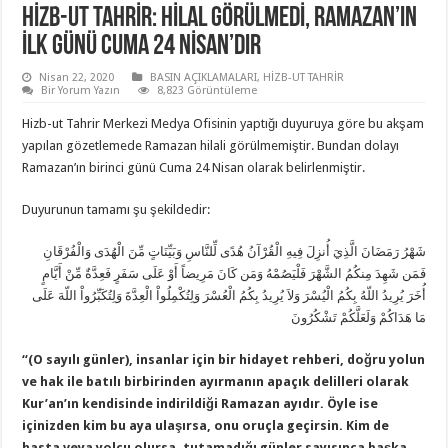
HIZB-UT TAHRIR: HILAL GÖRÜLMEDI, RAMAZAN’IN
ILK GÜNÜ CUMA 24 NISAN’DIR
Nisan 22, 2020
BASIN AÇIKLAMALARI
,
HİZB-UT TAHRİR
Bir Yorum Yazın
8,823 Görüntüleme
Hizb-ut Tahrir Merkezi Medya Ofisinin yaptığı duyuruya göre bu akşam
yapılan gözetlemede Ramazan hilali görülmemiştir. Bundan dolayı
Ramazan’ın birinci günü Cuma 24 Nisan olarak belirlenmiştir.
Duyurunun tamamı şu şekildedir:
شَهْرُ رَمَضَانَ الَّذِيَ أُنزِلَ فِيهِ الْقُرْآنُ هُدًى لِّلنَّاسِ وَبَيِّنَاتٍ مِّنَ الْهُدَى وَالْفُرْقَانِ
فَمَن شَهِدَ مِنكُمُ الشَّهْرَ فَلْيَصُمْهُ وَمَن كَانَ مَرِيضاً أَوْ عَلَى سَفَرٍ فَعِدَّةٌ مِّنْ أَيَّامٍ
أُخَرَ يُرِيدُ اللّهُ بِكُمُ الْيُسْرَ وَلاَ يُرِيدُ بِكُمُ الْعُسْرَ وَلِتُكْمِلُواْ الْعِدَّةَ وَلِتُكَبِّرُواْ اللّهَ عَلَى
مَا هَدَاكُمْ وَلَعَلَّكُمْ تَشْكُرُونَ
“(O sayılı günler), insanlar için bir hidayet rehberi, doğru yolun
ve hak ile batılı birbirinden ayırmanın apaçık delilleri olarak
Kur’an’ın kendisinde indirildiği Ramazan ayıdır. Öyle ise
içinizden kim bu aya ulaşırsa, onu oruçla geçirsin. Kim de
hasta veya yolcu olursa, tutamadığı günler sayısınca başka