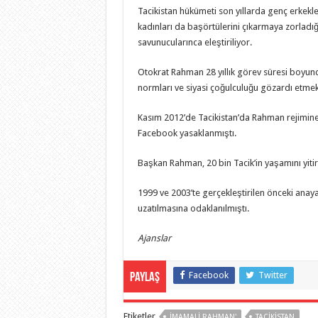
Tacikistan hükümeti son yıllarda genç erkekle
kadınları da başörtülerini çıkarmaya zorladığı
savunucularınca eleştiriliyor.
Otokrat Rahman 28 yıllık görev süresi boyunc
normları ve siyasi çoğulculuğu gözardı etmek
Kasım 2012’de Tacikistan’da Rahman rejimine 
Facebook yasaklanmıştı.
Başkan Rahman, 20 bin Tacik’in yaşamını yitir
1999 ve 2003’te gerçekleştirilen önceki anay
uzatılmasına odaklanılmıştı.
Ajanslar
Facebook
Twitter
Paylaş
Etiketler
İMAMALI RAHMAN'
TACIKISTAN