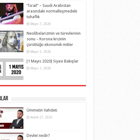
“İsrail” – Suudi Arabistan
arasındaki normalleşmedeki
tuhaflık
Mayıs 7, 2020
Neolibelarizmin ve türevlerinin
sonu – Korona krizinin
çürüttüğü ekonomik mitler
Mayıs 5, 2020
[1 Mayıs 2020] Siyasi Bakışlar
Mayıs 1, 2020
rlar
Ümmetin Vahdeti
Aralık 27, 2025
Devlet nedir?