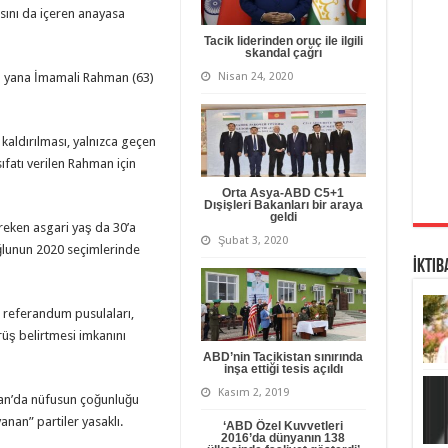
asını da içeren anayasa
Tacik liderinden oruç ile ilgili
skandal çağrı
u yana İmamali Rahman (63)
Nisan 24, 2020
kaldırılması, yalnızca geçen
fatı verilen Rahman için
Orta Asya-ABD C5+1
Dışişleri Bakanları bir araya
geldi
ereken asgari yaş da 30’a
Şubat 3, 2020
oğlunun 2020 seçimlerinde
İktib
n referandum pusulaları,
rüş belirtmesi imkanını
ABD’nin Tacikistan sınırında
inşa ettiği tesis açıldı
Kasım 2, 2019
stan’da nüfusun çoğunluğu
nan” partiler yasaklı.
‘ABD Özel Kuvvetleri
2016’da dünyanın 138