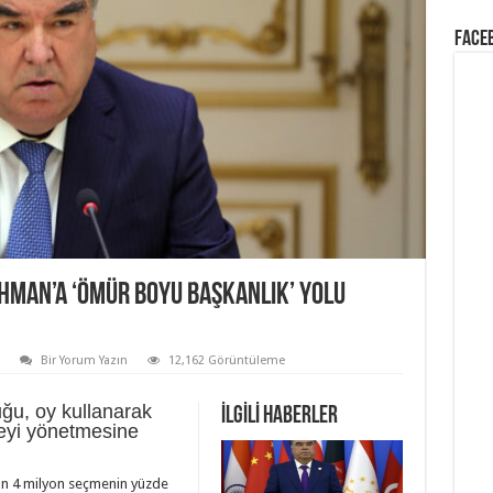
Face
AHMAN’A ‘ÖMÜR BOYU BAŞKANLIK’ YOLU
Bir Yorum Yazın
12,162 Görüntüleme
uğu, oy kullanarak
İLGİLİ HABERLER
keyi yönetmesine
an 4 milyon seçmenin yüzde