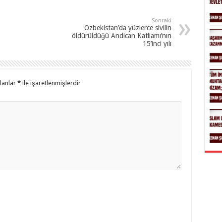
Sonraki
Özbekistan’da yüzlerce sivilin
öldürüldüğü Andican Katliamı’nın
15’inci yılı
alanlar
*
ile işaretlenmişlerdir