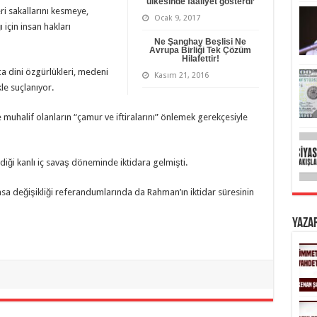
ülkesinde faaliyet gösterdi’
ri sakallarını kesmeye,
Ocak 9, 2017
 için insan hakları
Ne Şanghay Beşlisi Ne
Avrupa Birliği Tek Çözüm
Hilafettir!
a dini özgürlükleri, medeni
Kasım 21, 2016
le suçlanıyor.
muhalif olanların “çamur ve iftiralarını” önlemek gerekçesiyle
diği kanlı iç savaş döneminde iktidara gelmişti.
asa değişikliği referandumlarında da Rahman’ın iktidar süresinin
Yaza