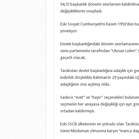
94,5’i başkanlık dönemi sınırlarının kaldırılm
değişikliklerini onayladı.
Eski Sovyet Cumhuriyeti’ni Kasım 1992’den b
yönetiyor.
Devlet başkanlığındaki dönem sınırlamasının 
sene parlamento tarafından “Ulusun Lideri” sı
geçerli olacak.
Tacikistan devlet başkanlığına adaylık için g
indirildi. Böylelikle Rahman’ın 29 yaşındaki 
adaylığının önü açılmış oldu.
Sadece “evet” ve “hayır” seçenekleri buluna
seçmenin her anayasa değişikliği için ayrı gö
ortadan kaldırmıştı.
Eski SSCB ülkelerinin en yoksulu olan Taciki
Sünni Müslüman olmasına karşın “inanca daya