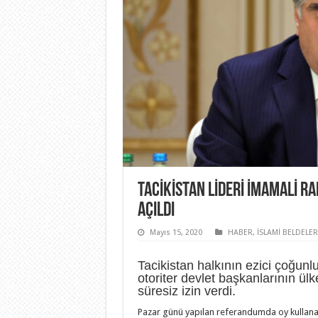
TACIKISTAN LIDERI İMAMALI R
AÇILDI
Mayıs 15, 2020
HABER
,
İSLAMİ BELDELER
Tacikistan halkının ezici çoğunl
otoriter devlet başkanlarının ül
süresiz izin verdi.
Pazar günü yapılan referandumda oy kullan