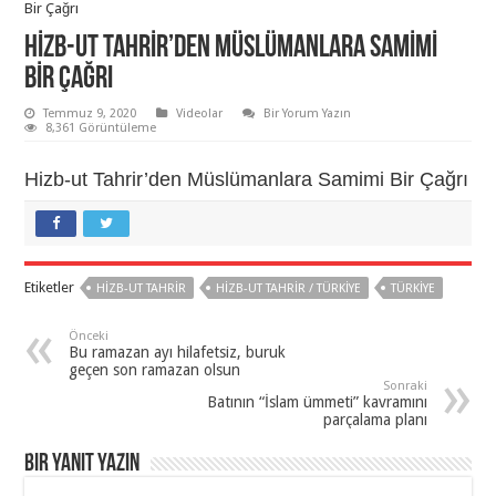
Bir Çağrı
HIZB-UT TAHRIR’DEN MÜSLÜMANLARA SAMIMI
BIR ÇAĞRI
Temmuz 9, 2020
Videolar
Bir Yorum Yazın
8,361 Görüntüleme
Hizb-ut Tahrir’den Müslümanlara Samimi Bir Çağrı
Etiketler
HIZB-UT TAHRIR
HIZB-UT TAHRIR / TÜRKIYE
TÜRKIYE
Önceki
Bu ramazan ayı hilafetsiz, buruk
geçen son ramazan olsun
Sonraki
Batının “İslam ümmeti” kavramını
parçalama planı
Bir yanıt yazın