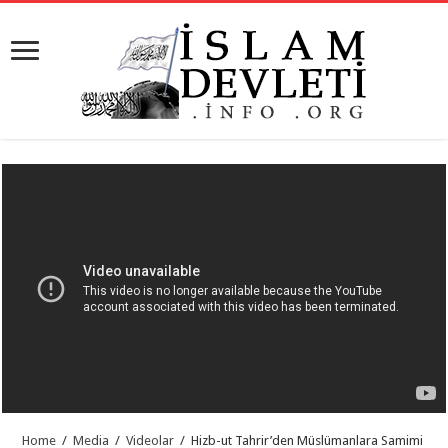
Home
/
Media
/
Videolar
/
Hizb-ut Tahrir’den Müslümanlara Samimi