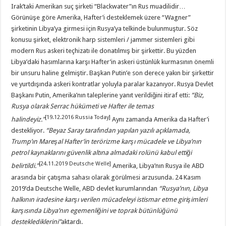
Irak’taki Amerikan suç şirketi “Blackwater”ın Rus muadilidir…
Görünüşe göre Amerika, Hafter’i desteklemek üzere “Wagner”
şirketinin Libya’ya girmesi için Rusya’ya telkinde bulunmuştur. Söz
konusu şirket, elektronik harp sistemleri / jammer sistemleri gibi
modern Rus askeri teçhizatı ile donatılmış bir şirkettir. Bu yüzden
Libya’daki hasımlarına karşı Hafter’in askeri üstünlük kurmasının önemli
bir unsuru haline gelmiştir. Başkan Putin’e son derece yakın bir şirkettir
ve yurtdışında askeri kontratlar yoluyla paralar kazanıyor. Rusya Devlet
Başkanı Putin, Amerika’nın taleplerine yanıt verildiğini itiraf etti:
“Biz,
Rusya olarak Serrac hükümeti ve Hafter ile temas
[19.12.2016 Russia Today]
halindeyiz.
”
Aynı zamanda Amerika da Hafter’i
destekliyor.
“
Beyaz Saray tarafından yapılan yazılı açıklamada,
Trump
’
ın Mareşal Hafter
’
in terörizme karşı mücadele ve Libya
’
nın
petrol kaynaklarını güvenlik altına almadaki rolünü kabul ettiği
[24.11.2019 Deutsche Welle]
belirtildi.
”
Amerika, Libya’nın Rusya ile ABD
arasında bir çatışma sahası olarak görülmesi arzusunda. 24 Kasım
2019’da Deutsche Welle, ABD devlet kurumlarından
“
Rusya’nın, Libya
halkının iradesine karşı verilen mücadeleyi istismar etme girişimleri
karşısında Libya’nın egemenliğini ve toprak bütünlüğünü
desteklediklerini
”
aktardı.