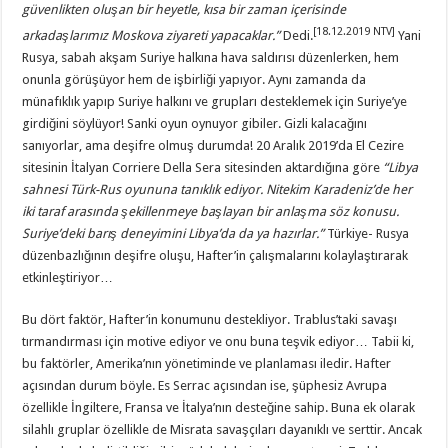
güvenlikten oluşan bir heyetle, kısa bir zaman içerisinde
[18.12.2019 NTV]
arkadaşlarımız Moskova ziyareti yapacaklar.
”
Dedi.
Yani
Rusya, sabah akşam Suriye halkına hava saldırısı düzenlerken, hem
onunla görüşüyor hem de işbirliği yapıyor. Aynı zamanda da
münafıklık yapıp Suriye halkını ve grupları desteklemek için Suriye’ye
girdiğini söylüyor! Sanki oyun oynuyor gibiler. Gizli kalacağını
sanıyorlar, ama deşifre olmuş durumda! 20 Aralık 2019’da El Cezire
sitesinin İtalyan Corriere Della Sera sitesinden aktardığına göre
“
Libya
sahnesi Türk-Rus oyununa tanıklık ediyor. Nitekim Karadeniz’de her
iki taraf arasında şekillenmeye başlayan bir anlaşma söz konusu.
Suriye
’
deki barış deneyimini Libya
’
da da ya hazırlar.
”
Türkiye- Rusya
düzenbazlığının deşifre oluşu, Hafter’in çalışmalarını kolaylaştırarak
etkinleştiriyor…
Bu dört faktör, Hafter’in konumunu destekliyor. Trablus’taki savaşı
tırmandırması için motive ediyor ve onu buna teşvik ediyor… Tabii ki,
bu faktörler, Amerika’nın yönetiminde ve planlaması iledir. Hafter
açısından durum böyle. Es Serrac açısından ise, şüphesiz Avrupa
özellikle İngiltere, Fransa ve İtalya’nın desteğine sahip. Buna ek olarak
silahlı gruplar özellikle de Misrata savaşçıları dayanıklı ve serttir. Ancak