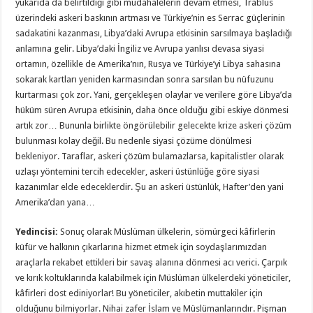
yukarıda da belirtildiği gibi müdahalelerin devam etmesi, Trablus
üzerindeki askeri baskının artması ve Türkiye’nin es Serrac güçlerinin
sadakatini kazanması, Libya’daki Avrupa etkisinin sarsılmaya başladığı
anlamına gelir. Libya’daki İngiliz ve Avrupa yanlısı devasa siyasi
ortamın, özellikle de Amerika’nın, Rusya ve Türkiye’yi Libya sahasına
sokarak kartları yeniden karmasından sonra sarsılan bu nüfuzunu
kurtarması çok zor. Yani, gerçekleşen olaylar ve verilere göre Libya’da
hüküm süren Avrupa etkisinin, daha önce olduğu gibi eskiye dönmesi
artık zor… Bununla birlikte öngörülebilir gelecekte krize askeri çözüm
bulunması kolay değil. Bu nedenle siyasi çözüme dönülmesi
bekleniyor. Taraflar, askeri çözüm bulamazlarsa, kapitalistler olarak
uzlaşı yöntemini tercih edecekler, askeri üstünlüğe göre siyasi
kazanımlar elde edeceklerdir. Şu an askeri üstünlük, Hafter’den yani
Amerika’dan yana…
Yedincisi:
Sonuç olarak Müslüman ülkelerin, sömürgeci kâfirlerin
küfür ve halkının çıkarlarına hizmet etmek için soydaşlarımızdan
araçlarla rekabet ettikleri bir savaş alanına dönmesi acı verici. Çarpık
ve kırık koltuklarında kalabilmek için Müslüman ülkelerdeki yöneticiler,
kâfirleri dost ediniyorlar! Bu yöneticiler, akıbetin muttakiler için
olduğunu bilmiyorlar. Nihai zafer İslam ve Müslümanlarındır. Pişman