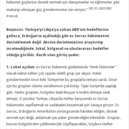
hükümet güçlerine destek vermek için danışmanlar ve eğitmenler gibi
[02.01.2020 BBC
muharip olmayan güç göndermesine izin veriyor.”
Arapça]
Beşincisi: Türkiye
’
yi Libya’ya sokan ABD
’
nin hedeflerine
gelince, Erdoğan’ın açıkladığı gibi es Serrac hükümetini
desteklemek değil. Aksine derinlemesine araştırılıp
incelendiğinde, lokal, bölgesel ve uluslararası hedefler
olduğu görülür. Racih olan görüş şudur:
1-
Lokal açıdan
: es Serrac hükümeti güdümünde “ılımlı İslamcılar”
olarak kabul edilen çok sayıda silahlı grup yer alıyor. Asker
göndermeden önce bile Türkiye’nin bu gruplarla teması vardı. Onun
için bu grupları ölüme sürüklemesi çok kolay. Tıpkı Suriye’de yaptığı
gibi. Yanlısı grupları, bölgeleri katil Beşşar’a teslim etmeye sevk
etmişti. O yüzden Türkiye, Libya’da Hafter karşısında es Serrac
hükümetini zayıflatmak ve sadakatini kazanmak için savaşa giriyor. Es
Serrac, Erdoğan’ın Amerika’nın yörüngesinde hareket ettiğini, destek
vermek için değil, aldatmak için asker gönderdiğini bilmelidir. Gruplar,
hassas bölgelerden çekilmeleriyle zayıflayacaklar, böylece Hafter