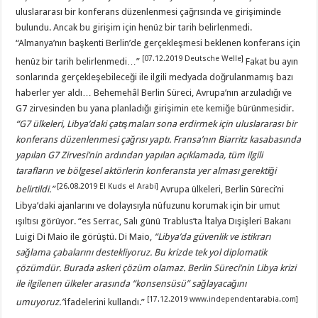
uluslararası bir konferans düzenlenmesi çağrısında ve girişiminde
bulundu. Ancak bu girişim için henüz bir tarih belirlenmedi.
“Almanya’nın başkenti Berlin’de gerçekleşmesi beklenen konferans için
[07.12.2019 Deutsche Welle]
henüz bir tarih belirlenmedi…”
Fakat bu ayın
sonlarında gerçekleşebileceği ile ilgili medyada doğrulanmamış bazı
haberler yer aldı… Behemehâl Berlin Süreci, Avrupa’nın arzuladığı ve
G7 zirvesinden bu yana planladığı girişimin ete kemiğe bürünmesidir.
“
G7 ülkeleri, Libya’daki çatışmaları sona erdirmek için uluslararası bir
konferans düzenlenmesi çağrısı yaptı. Fransa’nın Biarritz kasabasında
yapılan G7 Zirvesi’nin ardından yapılan açıklamada, tüm ilgili
tarafların ve bölgesel aktörlerin konferansta yer alması gerektiği
[26.08.2019 El Kuds el Arabi]
belirtildi.
”
Avrupa ülkeleri, Berlin Süreci’ni
Libya’daki ajanlarını ve dolayısıyla nüfuzunu korumak için bir umut
ışıltısı görüyor. “es Serrac, Salı günü Trablus’ta İtalya Dışişleri Bakanı
Luigi Di Maio ile görüştü. Di Maio,
“
Libya
’
da güvenlik ve istikrarı
sağlama çabalarını destekliyoruz. Bu krizde tek yol diplomatik
çözümdür. Burada askeri çözüm olamaz. Berlin Süreci’nin Libya krizi
ile ilgilenen ülkeler arasında “konsensüsü” sağlayacağını
[17.12.2019 www.independentarabia.com]
umuyoruz.
”
ifadelerini kullandı.”