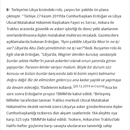
B-
Türkiye’nin Libya krizindeki rolü, çarpıcı bir şekilde ön plana
çıkmıştır. “Türkiye 27 Kasım 2019’da Cumhurbaşkanı Erdoğan ve Libya
Ulusal Mutabakat Hükümeti Başbakanı Fayez es Serrac, Ankara ile
Trablus arasında güvenlik ve askeri işbirliği ile deniz yetki alanlarının
sınırlandırılmasına ilişkin mutabakat muhtırası imzaladı. Gazetecilere
açıklamalarda bulunan Erdoğan,
“
Aynı şekilde Libya’da Mısır’ın ne işi
var? Libya’da Abu Dabi yönetiminin ne işi var?
”
dedi. Rusya’nın rolü ile
ilgili olarak Erdoğan,
“
Libya’da, Wagner denilen kuruluş vasıtasıyla
bunlar adeta Hafter’in paralı askerleri olarak onun yanında görev
yapıyorlar. Parasını kimler veriyor malum. Böyle bir durum söz
konusu ve bütün bunlar karşısında tabi ki bizim seyirci kalmamız
doğru değil. Biz de elimizden geleni şu ana kadar yaptık ve yapmaya
[20.12.2019 el-Cezire]
da devam edeceğiz.
”
ifadelerini kullandı.
Kısa bir
süre sonra Erdoğan’ın projesi TBMM’de kabul edildi. “Birleşmiş
Milletler tarafından tanınan Trablus merkezli Ulusal Mutabakat
Hükümeti’ne destek vermek üzere Libya’ya asker gönderilmesine ilişkin
Cumhurbaşkanlığı tezkeresi dün akşam saatlerinde 184 aleyhte oya
karşı 325 oyla TBMM’de kabul edildi. Tezkere, Ankara’nın Trablus’taki
Halife Hafter güçlerine karşı savaşta uluslararası tanınırlığı sahip