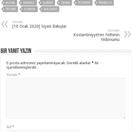
RUSYA
SERRAC
SURIYE
TBMM
TEZKERE
TRABLUS
TRUMP
TÜRKIYE
WAGNER
Önceki
[10 Ocak 2020] Siyasi Bakışlar
Sonraki
Kostantiniyye’nin Fethinin
Yıldönümü
Bir yanıt yazın
E-posta adresiniz yayınlanmayacak.
Gerekli alanlar
*
ile
işaretlenmişlerdir
Yorum
*
Ad
*