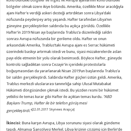
kontrolündeki bölgeler ile İngiliz ve Avrupa ajanlarının kontrolündeki
bölgeler olmak üzere ikiye bölündü. Amerika, özellikle Mısır aracılığıyla
ajanı Hafter’e verdiği askeri desteği artırdıktan sonra Libya’daki
nüfuzunda peyderpey artış yaşandı. Hafter tarafından Libya’nın
güneyine gerçekleştirilen saldırıda bu açıkça görüldü. Özellikle
Hafter’in 2019 Nisan ayı başlarında Trablus’a düzenlediği saldırı
sonrası Avrupa nüfuzunda bir gerileme oldu. Hafter ve onun
arkasındaki Amerika, Trablus’taki Avrupa ajanı es Serrac hükümeti
üzerindeki baskıyı artırmak istedi ve bunu, siyasi müzakerelerde aslan
payı elde etmenin bir yolu olarak benimsedi. Böylece Hafter, güneyde
kontrolü sağladıktan sonra Cezayir’in içerideki protestolarla
boğuşmasından da yararlanarak Nisan 2019’un başlarında Trablus’a
bir saldırı gerçekleştirdi. Saldırıda Hafter güçleri üstün geldi. Amerika,
Trablus merkezli uluslararası tanınırlığa sahip Ulusal Mutabakat
Hükümeti döngüsünden çıkmak istedi. Bu yüzden resmi bir hükümet
yetkilisi ile temas kurar gibi Hafter ile açıktan temas kurdu.
“
ABD
Başkanı Trump, Hafter ile bir telefon görüşmesi
[22.01.2017 Skynews Arapça]
gerçekleştirdi.
”
İkincisi:
Buna karşın Avrupa, Libya sorununu siyasi olarak gündeme
taşıdı. Almanya Şansölyesi Merkel, Libya krizinin çözümü için Berlin’de