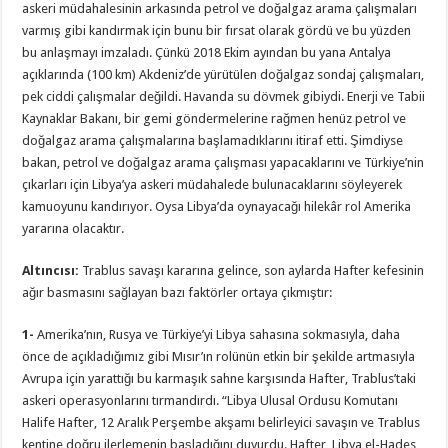
askeri müdahalesinin arkasında petrol ve doğalgaz arama çalışmaları
varmış gibi kandırmak için bunu bir fırsat olarak gördü ve bu yüzden
bu anlaşmayı imzaladı. Çünkü 2018 Ekim ayından bu yana Antalya
açıklarında (100 km) Akdeniz’de yürütülen doğalgaz sondaj çalışmaları,
pek ciddi çalışmalar değildi. Havanda su dövmek gibiydi. Enerji ve Tabii
Kaynaklar Bakanı, bir gemi göndermelerine rağmen henüz petrol ve
doğalgaz arama çalışmalarına başlamadıklarını itiraf etti. Şimdiyse
bakan, petrol ve doğalgaz arama çalışması yapacaklarını ve Türkiye’nin
çıkarları için Libya’ya askeri müdahalede bulunacaklarını söyleyerek
kamuoyunu kandırıyor. Oysa Libya’da oynayacağı hilekâr rol Amerika
yararına olacaktır.
Altıncısı:
Trablus savaşı kararına gelince, son aylarda Hafter kefesinin
ağır basmasını sağlayan bazı faktörler ortaya çıkmıştır:
1-
Amerika’nın, Rusya ve Türkiye’yi Libya sahasına sokmasıyla, daha
önce de açıkladığımız gibi Mısır’ın rolünün etkin bir şekilde artmasıyla
Avrupa için yarattığı bu karmaşık sahne karşısında Hafter, Trablus’taki
askeri operasyonlarını tırmandırdı. “Libya Ulusal Ordusu Komutanı
Halife Hafter, 12 Aralık Perşembe akşamı belirleyici savaşın ve Trablus
kentine doğru ilerlemenin başladığını duyurdu. Hafter, Libya el-Hades