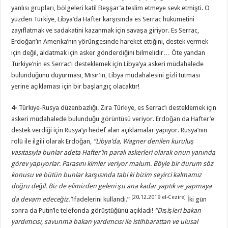
yanlısı grupları, bölgeleri katil Beşşar’a teslim etmeye sevk etmişti. O
yüzden Türkiye, Libya’da Hafter karşısında es Serrac hükümetini
zayıflatmak ve sadakatini kazanmak için savaşa giriyor. Es Serrac,
Erdoğan’ın Amerika’nın yörüngesinde hareket ettiğini, destek vermek
için değil, aldatmak için asker gönderdiğini bilmelidir… Öte yandan
Türkiye’nin es Serrac’ı desteklemek için Libya’ya askeri müdahalede
bulunduğunu duyurması, Mısır’ın, Libya müdahalesini gizli tutması
yerine açıklaması için bir başlangıç olacaktır!
4-
Türkiye-Rusya düzenbazlığı. Zira Türkiye, es Serrac’ı desteklemek için
askeri müdahalede bulunduğu görüntüsü veriyor. Erdoğan da Hafter’e
destek verdiği için Rusya’yı hedef alan açıklamalar yapıyor. Rusya’nın
rolü ile ilgili olarak Erdoğan,
“
Libya’da, Wagner denilen kuruluş
vasıtasıyla bunlar adeta Hafter’in paralı askerleri olarak onun yanında
görev yapıyorlar. Parasını kimler veriyor malum. Böyle bir durum söz
konusu ve bütün bunlar karşısında tabi ki bizim seyirci kalmamız
doğru değil. Biz de elimizden geleni şu ana kadar yaptık ve yapmaya
[20.12.2019 el-Cezire]
da devam edeceğiz.
”
ifadelerini kullandı.”
İki gün
sonra da Putin’le telefonda görüştüğünü açıkladı!
“
Dışişleri bakan
yardımcısı, savunma bakan yardımcısı ile istihbarattan ve ulusal