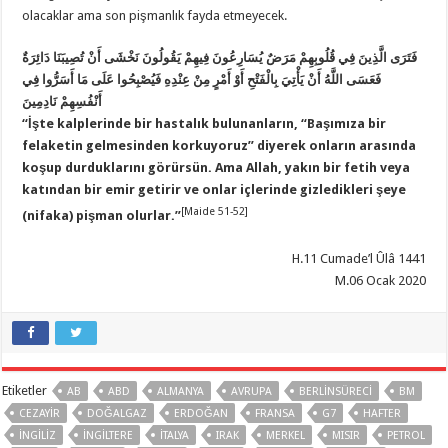
olacaklar ama son pişmanlık fayda etmeyecek.
فَتَرَى الَّذِينَ فِي قُلُوبِهِمْ مَرَضٌ يُسَارِعُونَ فِيهِمْ يَقُولُونَ نَخْشَى أَنْ تُصِيبَنَا دَائِرَةٌ
فَعَسَى اللَّهُ أَنْ يَأْتِيَ بِالْفَتْحِ أَوْ أَمْرٍ مِنْ عِنْدِهِ فَيُصْبِحُوا عَلَى مَا أَسَرُّوا فِي
أَنْفُسِهِمْ نَادِمِينَ
“İşte kalplerinde bir hastalık bulunanların, “Başımıza bir
felaketin gelmesinden korkuyoruz” diyerek onların arasında
koşup durduklarını görürsün. Ama Allah, yakın bir fetih veya
katından bir emir getirir ve onlar içlerinde gizledikleri şeye
[Maide 51-52]
(nifaka) pişman olurlar.”
H.11 Cumade’l Ûlâ 1441
M.06 Ocak 2020
Etiketler
AB
ABD
ALMANYA
AVRUPA
BERLINSÜRECI
BM
CEZAYIR
DOĞALGAZ
ERDOĞAN
FRANSA
G7
HAFTER
INGILIZ
İNGILTERE
ITALYA
IRAK
MERKEL
MISIR
PETROL