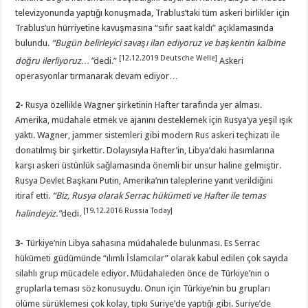
televizyonunda yaptığı konuşmada, Trablus’taki tüm askeri birlikler için
Trablus’un hürriyetine kavuşmasına “sıfır saat kaldı” açıklamasında
bulundu.
“
Bugün belirleyici savaşı ilan ediyoruz ve başkentin kalbine
[12.12.2019 Deutsche Welle]
doğru ilerliyoruz…
”
dedi.”
Askeri
operasyonlar tırmanarak devam ediyor…
2-
Rusya özellikle Wagner şirketinin Hafter tarafında yer alması.
Amerika, müdahale etmek ve ajanını desteklemek için Rusya’ya yeşil ışık
yaktı. Wagner, jammer sistemleri gibi modern Rus askeri teçhizatı ile
donatılmış bir şirkettir. Dolayısıyla Hafter’in, Libya’daki hasımlarına
karşı askeri üstünlük sağlamasında önemli bir unsur haline gelmiştir.
Rusya Devlet Başkanı Putin, Amerika’nın taleplerine yanıt verildiğini
itiraf etti.
“Biz, Rusya olarak Serrac hükümeti ve Hafter ile temas
[19.12.2016 Russia Today]
halindeyiz.
”
dedi.
3-
Türkiye’nin Libya sahasına müdahalede bulunması. Es Serrac
hükümeti güdümünde “ılımlı İslamcılar” olarak kabul edilen çok sayıda
silahlı grup mücadele ediyor. Müdahaleden önce de Türkiye’nin o
gruplarla teması söz konusuydu. Onun için Türkiye’nin bu grupları
ölüme sürüklemesi çok kolay, tıpkı Suriye’de yaptığı gibi. Suriye’de