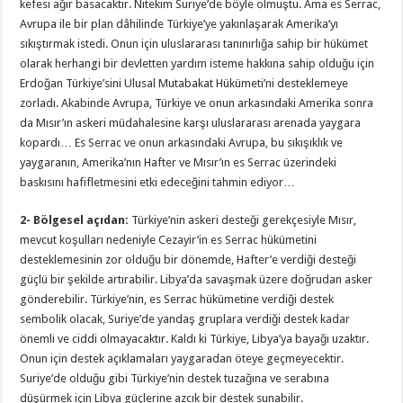
kefesi ağır basacaktır. Nitekim Suriye’de böyle olmuştu. Ama es Serrac,
Avrupa ile bir plan dâhilinde Türkiye’ye yakınlaşarak Amerika’yı
sıkıştırmak istedi. Onun için uluslararası tanınırlığa sahip bir hükümet
olarak herhangi bir devletten yardım isteme hakkına sahip olduğu için
Erdoğan Türkiye’sini Ulusal Mutabakat Hükümeti’ni desteklemeye
zorladı. Akabinde Avrupa, Türkiye ve onun arkasındaki Amerika sonra
da Mısır’ın askeri müdahalesine karşı uluslararası arenada yaygara
kopardı… Es Serrac ve onun arkasındaki Avrupa, bu sıkışıklık ve
yaygaranın, Amerika’nın Hafter ve Mısır’ın es Serrac üzerindeki
baskısını hafifletmesini etki edeceğini tahmin ediyor…
2-
Bölgesel açıdan:
Türkiye’nin askeri desteği gerekçesiyle Mısır,
mevcut koşulları nedeniyle Cezayir’in es Serrac hükümetini
desteklemesinin zor olduğu bir dönemde, Hafter’e verdiği desteği
güçlü bir şekilde artırabilir. Libya’da savaşmak üzere doğrudan asker
gönderebilir. Türkiye’nin, es Serrac hükümetine verdiği destek
sembolik olacak, Suriye’de yandaş gruplara verdiği destek kadar
önemli ve ciddi olmayacaktır. Kaldı ki Türkiye, Libya’ya bayağı uzaktır.
Onun için destek açıklamaları yaygaradan öteye geçmeyecektir.
Suriye’de olduğu gibi Türkiye’nin destek tuzağına ve serabına
düşürmek için Libya güçlerine azcık bir destek sunabilir.