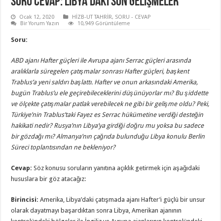
SORU CEVAP: LIBYA’DAKI SON GELIŞMELER
Ocak 12, 2020
HİZB-UT TAHRİR
,
SORU - CEVAP
Bir Yorum Yazın
10,949 Görüntüleme
Soru:
ABD ajanı Hafter güçleri ile Avrupa ajanı Serrac güçleri arasında
aralıklarla süregelen çatışmalar sonrası Hafter güçleri, başkent
Trablus’a yeni saldırı başlattı. Hafter ve onun arkasındaki Amerika,
bugün Trablus
’
u ele geçirebileceklerini düşünüyorlar mı? Bu şiddette
ve ölçekte çatışmalar patlak verebilecek ne gibi bir gelişme oldu? Peki,
Türkiye’nin Trablus’taki Fayez es Serrac hükümetine verdiği desteğin
hakikati nedir? Rusya
’
nın Libya’ya girdiği doğru mu yoksa bu sadece
bir gözdağı mı? Almanya
’
nın çağrıda bulunduğu Libya konulu Berlin
Süreci toplantısından ne bekleniyor?
Cevap:
Söz konusu soruların yanıtına açıklık getirmek için aşağıdaki
hususlara bir göz atacağız:
Birincisi:
Amerika, Libya’daki çatışmada ajanı Hafter’i güçlü bir unsur
olarak dayatmayı başardıktan sonra Libya, Amerikan ajanının