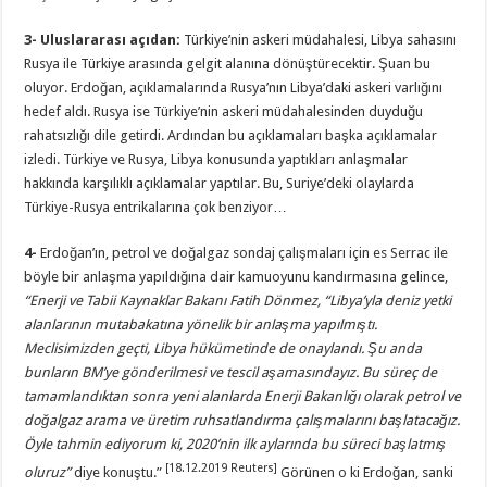
3-
Uluslararası açıdan:
Türkiye’nin askeri müdahalesi, Libya sahasını
Rusya ile Türkiye arasında gelgit alanına dönüştürecektir. Şuan bu
oluyor. Erdoğan, açıklamalarında Rusya’nın Libya’daki askeri varlığını
hedef aldı. Rusya ise Türkiye’nin askeri müdahalesinden duyduğu
rahatsızlığı dile getirdi. Ardından bu açıklamaları başka açıklamalar
izledi. Türkiye ve Rusya, Libya konusunda yaptıkları anlaşmalar
hakkında karşılıklı açıklamalar yaptılar. Bu, Suriye’deki olaylarda
Türkiye-Rusya entrikalarına çok benziyor…
4-
Erdoğan’ın, petrol ve doğalgaz sondaj çalışmaları için es Serrac ile
böyle bir anlaşma yapıldığına dair kamuoyunu kandırmasına gelince,
“
Enerji ve Tabii Kaynaklar Bakanı Fatih Dönmez,
“
Libya’yla deniz yetki
alanlarının mutabakatına yönelik bir anlaşma yapılmıştı.
Meclisimizden geçti, Libya hükümetinde de onaylandı. Şu anda
bunların BM’ye gönderilmesi ve tescil aşamasındayız. Bu süreç de
tamamlandıktan sonra yeni alanlarda Enerji Bakanlığı olarak petrol ve
doğalgaz arama ve üretim ruhsatlandırma çalışmalarını başlatacağız.
Öyle tahmin ediyorum ki, 2020’nin ilk aylarında bu süreci başlatmış
[18.12.2019 Reuters]
oluruz”
diye konuştu.”
Görünen o ki Erdoğan, sanki