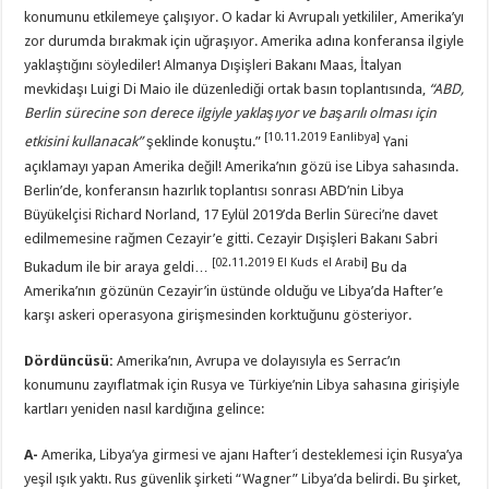
konumunu etkilemeye çalışıyor. O kadar ki Avrupalı yetkililer, Amerika’yı
zor durumda bırakmak için uğraşıyor. Amerika adına konferansa ilgiyle
yaklaştığını söylediler! Almanya Dışişleri Bakanı Maas, İtalyan
mevkidaşı Luigi Di Maio ile düzenlediği ortak basın toplantısında,
“
ABD,
Berlin sürecine son derece ilgiyle yaklaşıyor ve başarılı olması için
[10.11.2019 Eanlibya]
etkisini kullanacak”
şeklinde konuştu.”
Yani
açıklamayı yapan Amerika değil! Amerika’nın gözü ise Libya sahasında.
Berlin’de, konferansın hazırlık toplantısı sonrası ABD’nin Libya
Büyükelçisi Richard Norland, 17 Eylül 2019’da Berlin Süreci’ne davet
edilmemesine rağmen Cezayir’e gitti. Cezayir Dışişleri Bakanı Sabri
[02.11.2019 El Kuds el Arabi]
Bukadum ile bir araya geldi…
Bu da
Amerika’nın gözünün Cezayir’in üstünde olduğu ve Libya’da Hafter’e
karşı askeri operasyona girişmesinden korktuğunu gösteriyor.
Dördüncüsü:
Amerika’nın, Avrupa ve dolayısıyla es Serrac’ın
konumunu zayıflatmak için Rusya ve Türkiye’nin Libya sahasına girişiyle
kartları yeniden nasıl kardığına gelince:
A-
Amerika, Libya’ya girmesi ve ajanı Hafter’i desteklemesi için Rusya’ya
yeşil ışık yaktı. Rus güvenlik şirketi “Wagner” Libya’da belirdi. Bu şirket,