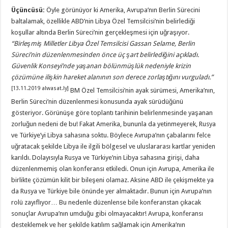
Üçüncüsü:
Öyle görünüyor ki Amerika, Avrupa’nın Berlin Sürecini
baltalamak, özellikle ABD’nin Libya Özel Temsilcisi’nin belirlediği
koşullar altında Berlin Süreci’nin gerçekleşmesi için uğraşıyor.
“
Birleşmiş Milletler Libya Özel Temsilcisi Gassan Selame, Berlin
Süreci’nin düzenlenmesinden önce üç şart belirlediğini açıkladı.
Güvenlik Konseyi
’
nde yaşanan bölünmüşlük nedeniyle krizin
çözümüne ilişkin hareket alanının son derece zorlaştığını vurguladı.”
[13.11.2019 alwasat.ly]
BM Özel Temsilcisi’nin ayak sürümesi, Amerika’nın,
Berlin Süreci’nin düzenlenmesi konusunda ayak sürüdüğünü
gösteriyor. Görünüşe göre toplantı tarihinin belirlenmesinde yaşanan
zorluğun nedeni de bu! Fakat Amerika, bununla da yetinmeyerek, Rusya
ve Türkiye’yi Libya sahasına soktu. Böylece Avrupa’nın çabalarını felce
uğratacak şekilde Libya ile ilgili bölgesel ve uluslararası kartlar yeniden
karıldı. Dolayısıyla Rusya ve Türkiye’nin Libya sahasına girişi, daha
düzenlenmemiş olan konferansı etkiledi. Onun için Avrupa, Amerika ile
birlikte çözümün kilit bir bileşeni olamaz. Aksine ABD ile çekişmekte ya
da Rusya ve Türkiye bile önünde yer almaktadır. Bunun için Avrupa’nın
rolü zayıflıyor… Bu nedenle düzenlense bile konferanstan çıkacak
sonuçlar Avrupa’nın umduğu gibi olmayacaktır! Avrupa, konferansı
desteklemek ve her şekilde katılım sağlamak için Amerika’nın