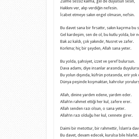
Zulme sessiz kalma, gel de duyulsun sesin,
Hakkını ver, alıp verdiğin nefesin.
İcabet etmeye sakın engel olmasın, nefsin.
Bu davet sana bir fırsattır, sakın kaçırma bu s
Gel kardeşim, sen de ol, bu kutlu yolda, bir n
Bak az kaldı, çok yakındır, Nusret ve zafer.
Korkma; hiç bir şeyden, Allah sana yeter.
Bu yolda, şahsiyet, izzet ve şeref bulursun.
Dava adamı, diye insanlar arasında duyulurs
Bu yolun dışında, küfrün potasında, erir yok 
Dünya peşinde koşmaktan, kahrolur yorulur
Allah, dinine yardım edene, yardım eder.
Allah’ın rahmet ettiği her kul, zafere erer.
Allah senden razı olsun, o sana yeter.
Allah’ın razı olduğu her kul, cennete girer.
Daimi bir metottur, bir rahmettir, İslam’a dav
Bu davet, devam edecek, kurulsa bile hilafet.