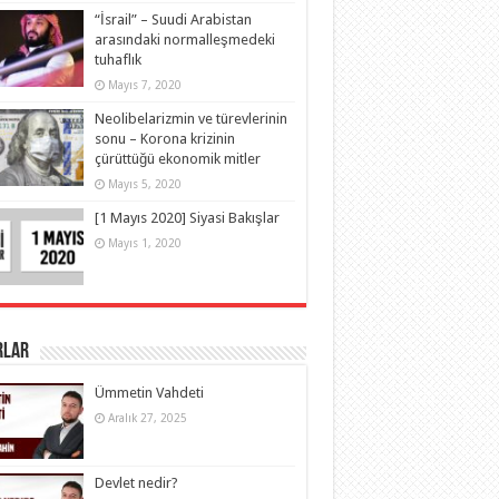
“İsrail” – Suudi Arabistan
arasındaki normalleşmedeki
tuhaflık
Mayıs 7, 2020
Neolibelarizmin ve türevlerinin
sonu – Korona krizinin
çürüttüğü ekonomik mitler
Mayıs 5, 2020
[1 Mayıs 2020] Siyasi Bakışlar
Mayıs 1, 2020
rlar
Ümmetin Vahdeti
Aralık 27, 2025
Devlet nedir?