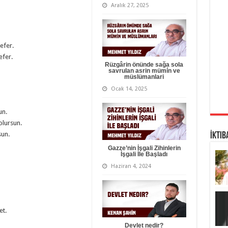
Aralık 27, 2025
efer.
efer.
Rüzgârin önünde sağa sola
savrulan asrin mümi̇n ve
müslümanlari
Ocak 14, 2025
un.
olursun.
sun.
İktib
Gazze’nin İşgali Zihinlerin
İşgali İle Başladı
Haziran 4, 2024
et.
Devlet nedir?