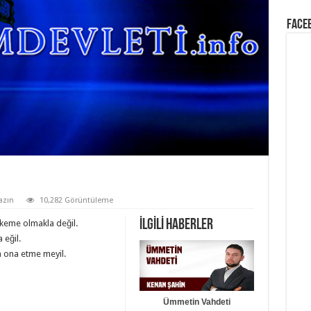
Face
azın
10,282 Görüntüleme
İLGİLİ HABERLER
keme olmakla değil.
 eğil.
n ona etme meyil.
Ümmetin Vahdeti