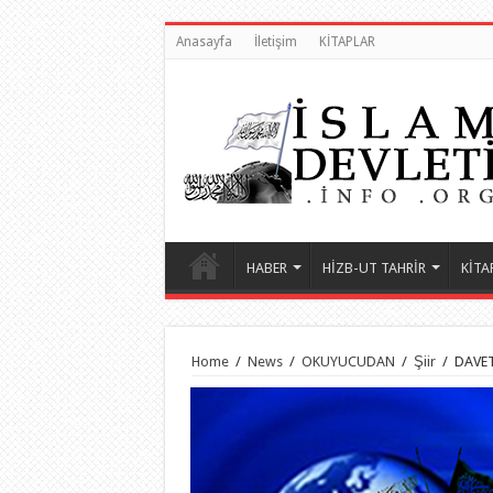
Anasayfa
İletişim
KİTAPLAR
HABER
HİZB-UT TAHRİR
KİTA
Home
/
News
/
OKUYUCUDAN
/
Şiir
/
DAVET