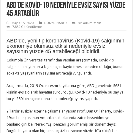
ABD’DE KOVID-19 NEDENIYLE EVSIZ SAYISI YÜZDE
45 ARTABILIR
Mayıs 15, 2020
DÜNYA
,
HABER
Bir Yorum Yazın
7,889 Görüntüleme
ABD’de, yeni tip koronavirüs (Kovid-19) salgınının
ekonomiye olumsuz etkisi nedeniyle evsiz
sayısının yüzde 45 artabileceği bildirildi.
Columbia Üniversitesi tarafından yapılan araştırmada, Kovid-19
salgınının milyonlarca kişinin işini kaybetmesine neden olduğu, bunun
sokakta yaşayanların sayısını artıracağı vurgulandı.
Araştırmada, 2019 Ocak resmi kayıtlarına göre, ABD genelinde 568 bin
kişinin evsiz olarak hayatını sürdürdüğü, Kovid-19 nedeniyle bu sayıya,
bu yıl 250 bin kişinin daha katılabileceği uyarısı yapıldı.
Yıllardır evsizler üzerine çalışmalar yapan Prof. Dan O’Flaherty, Kovid-
19’un bilançosunun Amerika sokaklarında zaten hissedilmeye
başlandığını belirterek, “Eşi benzeri görülmemiş bir dönemdeyiz.
Bugün hayatta olan hiç kimse işsizlik oranının yüzde 10’a çıktığı bir