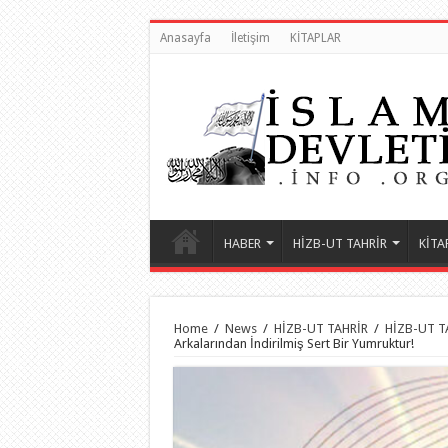
Anasayfa
İletişim
KİTAPLAR
HABER
HİZB-UT TAHRİR
KİTA
Home
/
News
/
HİZB-UT TAHRİR
/
HİZB-UT T
Arkalarından İndirilmiş Sert Bir Yumruktur!