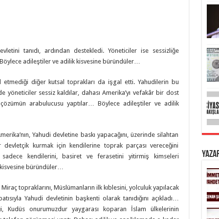
etini tanıdı, ardından destekledi. Yöneticiler ise sessizliğe
Böylece adileştiler ve adilik kisvesine büründüler…
al etmediği diğer kutsal toprakları da işgal etti. Yahudilerin bu
e yöneticiler sessiz kaldılar, dahası Amerika’yı vefakâr bir dost
 çözümün arabulucusu yaptılar… Böylece adileştiler ve adilik
, Amerika’nın, Yahudi devletine baskı yapacağını, üzerinde silahtan
devletçik kurmak için kendilerine toprak parçası vereceğini
Yaza
 sadece kendilerini, basiret ve ferasetini yitirmiş kimseleri
k kisvesine büründüler…
iraç topraklarını, Müslümanların ilk kıblesini, yolculuk yapılacak
tısıyla Yahudi devletinin başkenti olarak tanıdığını açıkladı…
, Kudüs onurumuzdur yaygarası koparan İslam ülkelerinin