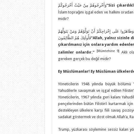
وَأَخْرِجُوهُمْ مِنْ حَيْثُ أَخْرَجُوكُمْ
“
Sizi çıkardı
İslam toprağını işgal eden ve halkını oradan 
midir?
وَظَاهَرُوا عَلَى إِخْرَاجِكُمْ أَنْ تَوَلَّوْهُمْ وَمَنْ يَتَوَلَّهُمْ
فَأُولَئِكَ هُمُ الظَّالِمُونَ
“
Allah, yalnız sizinle 
çıkarılmanız için onlara yardım edenle
[Mümtehine 9]
zalimler onlardır.”
Aklı ol
gereken gerçek bu değil midir?
Ey Müslümanlar!
Ey Müslüman ülkelerde
Yöneticilerin 1948 yılında büyük bölümü Y
Yahudilerle savaşmak ve işgal edilen Filist
Yöneticilerin, 1967 yılında geri kalanı Yahudi
pençelerinden bütün Filistin’i kurtarmak iç
destekleyen ülkelere karşı fiili savaş pozi
sadakat göstermek ve dost olmak Allah’a, Ras
Trump, yüzkarası söylemine sessiz kalan yöne