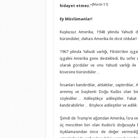
[Maide 51]
hidayet etmez.
”
Ey Müslümanlar!
Kuşkusuz Amerika, 1948 yılında Yahudi devl
büründüler, dahası Amerika ile dost oldular! 
1967 yılında Yahudi varlığı, Filistin’den işg
işgalini Amerika gene destekledi. Bu sefer d
olarak gördüler ve onu Yahudi varlığı ile
kisvesine büründüler…
İnsanları kandırdılar, aldattılar, saptırdılar
arınmış ve başkenti Doğu Kudüs olan bir 
söylediler… Adileştikçe adileştiler. Fakat
kandırabilirler… Böylece adileştiler ve adili
Şimdi de Trump’ın ağzından Amerika, İsra ve M
üç mescitten biri olan Kudüs’ü doğusuyla ba
Açıklamasından önce de değer vermediği