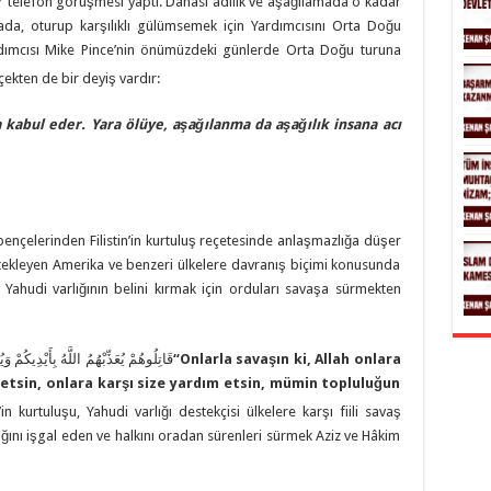
n bir telefon görüşmesi yaptı. Dahası adilik ve aşağılamada o kadar
amada, oturup karşılıklı gülümsemek için Yardımcısını Orta Doğu
dımcısı Mike Pince’nin önümüzdeki günlerde Orta Doğu turuna
ekten de bir deyiş vardır:
a kabul eder. Yara ölüye, aşağılanma da aşağılık insana acı
n pençelerinden Filistin’in kurtuluş reçetesinde anlaşmazlığa düşer
estekleyen Amerika ve benzeri ülkelere davranış biçimi konusunda
, Yahudi varlığının belini kırmak için orduları savaşa sürmekten
قَاتِلُوهُمْ يُعَذِّبْهُمُ اللَّهُ بِأَيْدِيكُمْ
“
Onlarla savaşın ki, Allah onlara
il etsin, onlara karşı size yardım etsin, mümin topluluğun
n’in kurtuluşu, Yahudi varlığı destekçisi ülkelere karşı fiili savaş
nı işgal eden ve halkını oradan sürenleri sürmek Aziz ve Hâkim