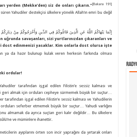
[Bakara 191]
kları yerden (Mekke
’
den) siz de onları çıkarın.
”
süren Yahudiler destekçisi ülkelere yönelik Allah’ın emri bu değil
إِنَّمَا يَنْهَاكُمُ اللَّهُ عَنِ الَّذِينَ قَاتَلُوكُمْ فِي الدِّينِ وَأَخْرَجُوكُمْ مِنْ دِيَارِكُمْ 
din uğrunda savaşanları, sizi yurtlarınızdan çıkaranları ve
ri dost edinmenizi yasaklar. Kim onlarla dost olursa işte
an ya da hazır bulunup kulak veren herkesin farkında olması
Rady
ki ordular!
ahudiler tarafından işgal edilen Filistin’e sessiz kalması ve
in’i geri almak için orduları cepheye sürmemek büyük bir suçtur…
ler tarafından işgal edilen Filistin’e sessiz kalması ve Yahudilerin
in orduları seferber etmemek büyük bir suçtur… Yahudi varlığını
syonu almamak da ayrıca suçtan geri kalır değildir… Bu ülkelere
ûlü’ne ve müminlere ihanettir.
ticilerin ayıplarını örten son incir yaprağını da yırtarak onları