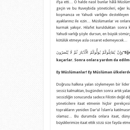
ifşa etti… O halde nasıl bunlar hâlâ Müslü
geçin ve bu Ruveybida yöneticileri, eğer 
koşmanıza ve Yahudi varlığını destekleyen 
ayaklarınız ile ezin… Müslümanlar ve onların
kurmak yakışır. Hilafet kurulduktan sonra 
Yahudi varlığı şöyle dursun, en büyük sömü
kötülük etmeye asla cesaret edemeyecek…
وَإِنْ يُقَاتِلُوكُمْ يُوَلُّوكُمُ الْأَدْبَارَ ثُمَّ لَا يُنْصَرُونَ
“
Eğ
kaçarlar. Sonra onlara yardım da edilm
Ey Müslümanlar! Ey Müslüman ülkelerde
Doğrusu halkına yalan söylemeyen bir lide
sessiz kalmaktan, bugünden sonra artık yalan
sessizliğin sonucunda sadece Filistin değil 
yöneticilere itaat etmenin hiçbir gerekçe
toprakların yeniden Dar’ul İslam’a katılması
olamaz… Bu durumda onlara itaat, dünyad
büyüklerimize itaat ettik sözü size fayda etme