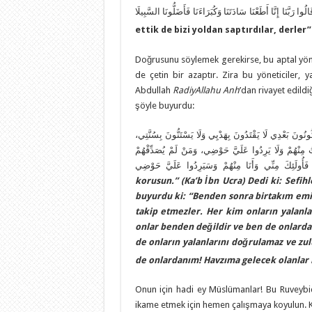
الُوا رَبَّنَا إِنَّا أَطَعْنَا سَادَتَنَا وَكُبَرَاءَنَا فَأَضَلُّونَا السَّبِيلَا
ettik de bizi yoldan saptırdılar, derler
”
Doğrusunu söylemek gerekirse, bu aptal yöne
de çetin bir azaptır. Zira bu yöneticiler, 
Abdullah
RadiyAllahu Anh
’dan rivayet edild
şöyle buyurdu:
كُونُونَ بَعْدِي لَا يَقْتَدُونَ بِهَدْيِي وَلَا يَسْتَنُّونَ بِسُنَّتِي
ُ مِنْهُمْ وَلَا يَرِدُوا عَلَيَّ حَوْضِي، وَمَنْ لَمْ يُصَدِّقْهُمْ
ْ فَأُولَئِكَ مِنِّي وَأَنَا مِنْهُمْ وَسَيَرِدُوا عَلَيَّ حَوْضِي
korusun.
”
(Ka’b İbn Ucra) Dedi ki: Sefih
buyurdu ki:
“
Benden sonra birtakım emir
takip etmezler. Her kim onların yalanl
onlar benden değildir ve ben de onlarda
de onların yalanlarını doğrulamaz ve z
de onlardanım! Havzıma gelecek olanlar i
Onun için hadi ey Müslümanlar! Bu Ruveybida
ikame etmek için hemen çalışmaya koyulun. Ki h