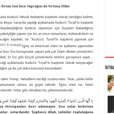
 Örten Son İncir Yaprağını da Yırtmış Oldu!
da Kudüs’ü Yahudi devletinin başkenti olarak tanıdığını belirtti.
Beyaz Saray’da yaptığı açıklamada Kudüs’ü “İsrail”in başkenti
üyükelçiliği’nin Kudüs’ü taşınması için Dışişleri Bakanlığı’na
büyükelçiliğin yapımı için bir an önce mimarların, mühendislerin ve
yacağını kaydetti. Ve
“
Kudüs
’
ü
“
İsrail
”
in başkenti yapmak için
.2017 El Arabiya]
İlginç ve enteresan olanı ise açıklama yapmadan
faso fiso konuşmalar yapan pek çok İslam ülkeleri yöneticileri
lah, Es Sisi gibi birçok yöneticilerle telefon görüşmesi yaptı…
ğı açıklamada Kudüs’ü “İsrail”in başkenti olarak tanıyacağını
İktib
iğine ya da çok daha kötüsüne büründüler!
alim Trump, Yahudilere verdiği sözünü tuttu. Tutar, çünkü küfür
ayanışmanın olması da gayet tabiidir. İlginç olanı ise, İslam
nmeleridir. Onlar gibi olmaktan hiç çekinmemeleridir.
يَا أَيُّهَا الَّذِينَ آمَنُوا لَا تَتَّخِذُوا الْيَهُودَ وَالنَّصَارَى أَوْلِيَاءَ بَعْضُهُمْ أَوْلِيَاءُ بَعْضٍ وَم
ve Hristiyanları dost edinmeyin. Zira onlar birbirinin
anlar, onlardandır. Şüphesiz Allah, zalimler topluluğuna