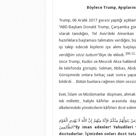
Böylece Trump, Ayıplarını
Trump, 06 Aralık 2017 gecesi yaptığı açıklama
“ABD Başkanı Donald Trump, Çarşamba günü 
olarak tanıdığını, Tel Aviv’deki Amerikan B
hazırlıklara başlaması talimatını verdiğini, 
işi takip edecek kişilerin işe alımı başla
[06.12
verdiğim sözü tuttum
”
diye de ekledi.
önce Trump, Kudüs ve Mescidi Aksa hakkında 
ile telefonda görüştü. Selman, Abbas, Abdul
Görüşmede onlara birkaç saat sonra yapaca
bildirdi… Bütün bunlara rağmen ölüm sessizl
Evet, İslam ve Müslümanlar düşmanı, ahmak z
tek millettir, haliyle kâfirler arasında d
ülkelerindeki yöneticilerin kâfirleri dost edi
َنْ يَتَوَلَّهُمْ مِنْكُمْ فَإِنَّهُ مِنْهُمْ إِنَّ اللَّهَ لَا يَهْدِي الْقَوْمَ
الظَّالِمِينَ
“
Ey iman edenler! Yahudileri 
dostudurlar. İçinizden onları dost tut