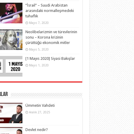
“İsrail” – Suudi Arabistan
arasındaki normalleşmedeki
tuhaflık
Mayıs 7, 2020
Neolibelarizmin ve türevlerinin
sonu – Korona krizinin
çürüttüğü ekonomik mitler
Mayıs 5, 2020
[1 Mayıs 2020] Siyasi Bakışlar
Mayıs 1, 2020
rlar
Ümmetin Vahdeti
Aralık 27, 2025
Devlet nedir?