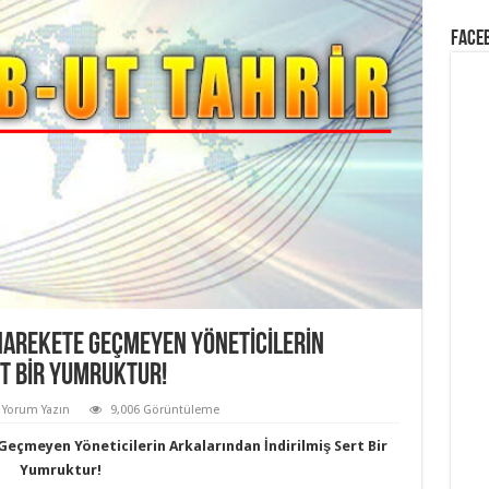
Face
 HAREKETE GEÇMEYEN YÖNETICILERIN
RT BIR YUMRUKTUR!
r Yorum Yazın
9,006 Görüntüleme
eçmeyen Yöneticilerin Arkalarından İndirilmiş Sert Bir
Yumruktur!