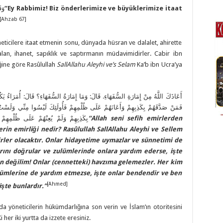
وَقَ
“
Ey Rabbimiz! Biz önderlerimize ve büyüklerimize itaat
[Ahzab 67]
ticilere itaat etmenin sonu, dünyada hüsran ve dalalet, ahirette
yalan, ihanet, sapıklık ve saptırmanın müdavimidirler. Cabir ibn
iğine göre Rasûlullah
SallAllahu Aleyhi ve
’
s Selam
Ka’b ibn Ucra’ya
أَعَاذَكَ اللَّهُ مِنْ إِمَارَةِ السُّفَهَاءِ. قَالَ: وَمَا إِمَارَةُ السُّفَهَاءِ؟ قَالَ: أُمَرَاءُ يَ،
فَمَنْ صَدَّقَهُمْ بِكَذِبِهِمْ وَأَعَانَهُمْ عَلَى ظُلْمِهِمْ فَأُولَئِكَ لَيْسُوا مِنِّي وَلَسْت
بِكَذِبِهِمْ وَلَمْ يُعِنْهُمْ عَلَى ظُلْمِهِم
“
Allah seni sefih emirlerden
lerin emirliği nedir? Rasûlullah SallAllahu Aleyhi ve Sellem
ler olacaktır. Onlar hidayetime uymazlar ve sünnetimi de
arını doğrular ve zulümlerinde onlara yardım ederse, işte
n değilim! Onlar (cennetteki) havzıma gelemezler. Her kim
ulümlerine de yardım etmezse, işte onlar bendendir ve ben
[Ahmed]
şte bunlardır.
”
 yöneticilerin hükümdarlığına son verin ve İslam’ın otoritesini
er iki yurtta da izzete eresiniz.