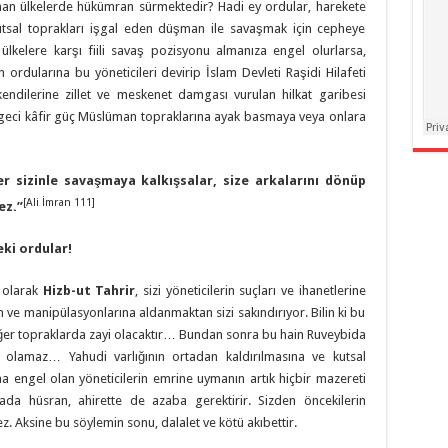
man ülkelerde hükümran sürmektedir? Hadi ey ordular, harekete
kutsal toprakları işgal eden düşman ile savaşmak için cepheye
ülkelere karşı fiili savaş pozisyonu almanıza engel olurlarsa,
 ordularına bu yöneticileri devirip İslam Devleti Raşidi Hilafeti
kendilerine zillet ve meskenet damgası vurulan hilkat garibesi
rgeci kâfir güç Müslüman topraklarına ayak basmaya veya onlara
er sizinle savaşmaya kalkışsalar, size arkalarını dönüp
[Ali İmran 111]
ez.
”
ki ordular!
r olarak
Hizb-ut Tahrir
, sizi yöneticilerin suçları ve ihanetlerine
 ve manipülasyonlarına aldanmaktan sizi sakındırıyor. Bilin ki bu
diğer topraklarda zayi olacaktır… Bundan sonra bu hain Ruveybida
si olamaz… Yahudi varlığının ortadan kaldırılmasına ve kutsal
na engel olan yöneticilerin emrine uymanın artık hiçbir mazereti
a hüsran, ahirette de azaba gerektirir. Sizden öncekilerin
z. Aksine bu söylemin sonu, dalalet ve kötü akıbettir.