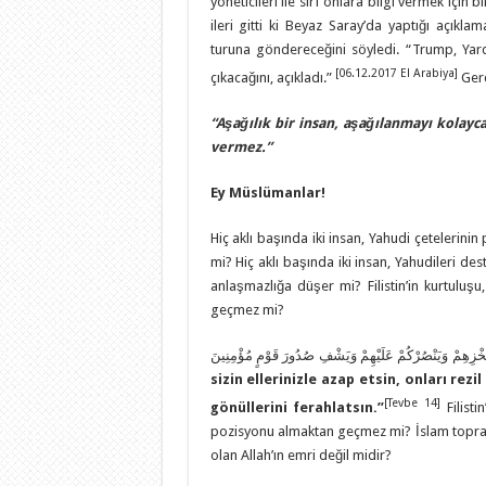
yöneticileri ile sırf onlara bilgi vermek içi
ileri gitti ki Beyaz Saray’da yaptığı açıkl
turuna göndereceğini söyledi. “Trump, Yar
[06.12.2017 El Arabiya]
çıkacağını, açıkladı.”
Gerç
“Aşağılık bir insan, aşağılanmayı kolayc
vermez.”
Ey Müslümanlar!
Hiç aklı başında iki insan, Yahudi çetelerini
mi? Hiç aklı başında iki insan, Yahudileri d
anlaşmazlığa düşer mi? Filistin’in kurtuluşu
geçmez mi?
 وَيُخْزِهِمْ وَيَنْصُرْكُمْ عَلَيْهِمْ وَيَشْفِ صُدُورَ قَوْمٍ مُؤْمِنِينَ
sizin ellerinizle azap etsin, onları rez
[Tevbe 14]
gönüllerini ferahlatsın.
”
Filisti
pozisyonu almaktan geçmez mi? İslam toprağı
olan Allah’ın emri değil midir?