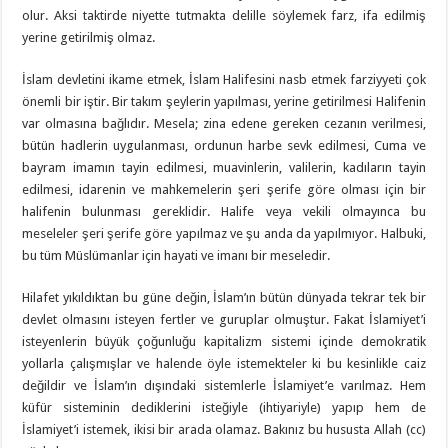
olur. Aksi taktirde niyette tutmakta delille söylemek farz, ifa edilmiş
yerine getirilmiş olmaz.
İslam devletini ikame etmek, İslam Halifesini nasb etmek farziyyeti çok
önemli bir iştir. Bir takım şeylerin yapılması, yerine getirilmesi Halifenin
var olmasına bağlıdır. Mesela; zina edene gereken cezanın verilmesi,
bütün hadlerin uygulanması, ordunun harbe sevk edilmesi, Cuma ve
bayram imamın tayin edilmesi, muavinlerin, valilerin, kadıların tayin
edilmesi, idarenin ve mahkemelerin şeri şerife göre olması için bir
halifenin bulunması gereklidir. Halife veya vekili olmayınca bu
meseleler şeri şerife göre yapılmaz ve şu anda da yapılmıyor. Halbuki,
bu tüm Müslümanlar için hayati ve imanı bir meseledir.
Hilafet yıkıldıktan bu güne değin, İslam’ın bütün dünyada tekrar tek bir
devlet olmasını isteyen fertler ve guruplar olmuştur. Fakat İslamiyet’i
isteyenlerin büyük çoğunluğu kapitalizm sistemi içinde demokratik
yollarla çalışmışlar ve halende öyle istemekteler ki bu kesinlikle caiz
değildir ve İslam’ın dışındaki sistemlerle İslamiyet’e varılmaz. Hem
küfür sisteminin dediklerini isteğiyle (ihtiyariyle) yapıp hem de
İslamiyet’i istemek, ikisi bir arada olamaz. Bakınız bu hususta Allah (cc)