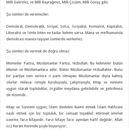
Milli Gelirimiz, ve Milli Bayrağımız, Milli Çözüm, Milli Görüş gibi.
Şu isimleri de veremezler:
Demokrat, Demokratik, Sosyal, Solcu, Sosyalist, Komünist, Kapitalist,
Liberalist ve İzmle biten ne kadar kelime varsa. Mana ve mefhumunda
demokrasi manası taşıyan isimlerde verilemez.
Şu isimleri de vermek de doğru olmaz:
Müminler Partisi, Müslümanlar Partisi, Hizbullah. Bu kelimeler bütün
Mümin ve Müslümanlara aittir. Bütün Müslümanlar Hizbullahtır. Bunu
bir partiye isim verince o parti olmayan Müslümanlar dışta kalmış
olurlar. Hülasa: ismiyle kuruluşuyla, çalışmasıyla, Kitap ve sünnete
uygun olarak topluluklar, örgütler meydana getirilebilir ve getirilmesi
de elzemdir.
Kitap ve Sünnete uygun, İslam devletini ikame etmek İslam Halifesini
nasb etmek için bir topluluk, bir cemaat teşekkül ettirmek ümmet
üzerine farzı kifayedir. Farzı kifaye farzı ayından hafif değildir. Allah
(cc) Kuranı Kerimde şöyle buyuruyor: