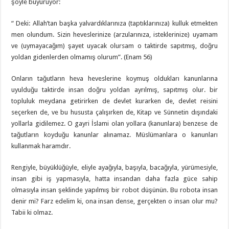
şöyle buyuruyor:
“ Deki: Allah’tan başka yalvardıklarınıza (taptıklarınıza) kulluk etmekten
men olundum. Sizin heveslerinize (arzularınıza, isteklerinize) uyamam
ve (uymayacağım) şayet uyacak olursam o taktirde sapıtmış, doğru
yoldan gidenlerden olmamış olurum”. (Enam 56)
Onların tağutların heva heveslerine koymuş oldukları kanunlarına
uyulduğu taktirde insan doğru yoldan ayrılmış, sapıtmış olur. bir
topluluk meydana getirirken de devlet kurarken de, devlet reisini
seçerken de, ve bu hususta çalışırken de, Kitap ve Sünnetin dışındaki
yollarla gidilemez. O gayri İslami olan yollara (kanunlara) benzese de
tağutların koyduğu kanunlar alınamaz. Müslümanlara o kanunları
kullanmak haramdır.
Rengiyle, büyüklüğüyle, eliyle ayağıyla, başıyla, bacağıyla, yürümesiyle,
insan gibi iş yapmasıyla, hatta insandan daha fazla güce sahip
olmasıyla insan şeklinde yapılmış bir robot düşünün. Bu robota insan
denir mi? Farz edelim ki, ona insan dense, gerçekten o insan olur mu?
Tabii ki olmaz.