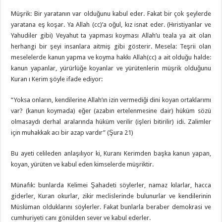
Müşrik: Bir yaratanın var olduğunu kabul eder. Fakat bir çok şeylerde
yaratana eş koşar. Ya Allah (cc)’a oğul, kız isnat eder. (Hıristiyanlar ve
Yahudiler gibi) Veyahut ta yapması koyması Allah’u teala ya ait olan
herhangi bir şeyi insanlara aitmiş gibi gösterir. Mesela: Teşrii olan
meselelerde kanun yapma ve koyma hakkı Allah(cc) a ait olduğu halde:
kanun yapanlar, yürürlüğe koyanlar ve yürütenlerin müşrik olduğunu
Kuran ı Kerim şöyle ifade ediyor:
“Yoksa onların, kendilerine Allah’ın izin vermediği dini koyan ortaklarımı
var? (kanun koymada) eğer (azabın ertelenmesine dair) hüküm sözü
olmasaydı derhal aralarında hüküm verilir (işleri bitirilir) idi. Zalimler
için muhakkak acı bir azap vardır” (Şura 21)
Bu ayeti celileden anlaşılıyor ki, Kuranı Kerimden başka kanun yapan,
koyan, yürüten ve kabul eden kimselerde müşriktir.
Münafık: bunlarda Kelimei Şahadeti söylerler, namaz kılarlar, hacca
giderler, Kuran okurlar, zikir meclislerinde bulunurlar ve kendilerinin
Müslüman olduklarını söylerler. Fakat bunlarla beraber demokrasi ve
cumhuriyeti canı gönülden sever ve kabul ederler.