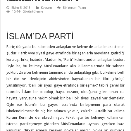
Ekim 5, 2013
Kavram
Bir Yorum Yazın
10,444 Görüntüleme
İSLAM’DA PARTİ
Parti; dünyada bu kelimeden anlaşılan ve kelime ile anlatılmak istenen
şudur: Parti: Aynı siyasi gaye etrafında birleşenlerin meydana getirdiği
kuruluş, fırka, hizbidir. Madem ki, “Parti” kelimesinden anlaşılan budur.
Öyle ise, bu kelimeyi Müslümanların alıp kullanmalarında bir sakınca
yoktur. Zira bu kelimenin tanımından da anlaşıldığı gibi; bu kelime belli
bir din ve ideolojinin akidesinden kaynaklanan bir fikri görüşü
yansıtmıyor. “belli bir siyasi gaye etrafında birleşmek” tabiri genel bir
tabirdir. İslam bir ideoloji, hayat nizamı, olduğuna göre onun da
hayata, yeryüzüne hakim olmak için belli bir siyasi gayesi var demektir.
Öyle ise İslam’ın bu gayesi etrafında birleşmenin parti olarak
isimlendirilmesinde hiç bir sakınca yoktur, caizdir. Üstelik bu kelime
Kuranı Kerimde de zikredilmiştir. Fakat işte bu kelimeyi kullanırken
isterse partileşmeye giderken Müslümanların uyması gereken bazı
kanunlar, dikkat etmesi gereken noktalar vardır. Şöyle ki: dünyada