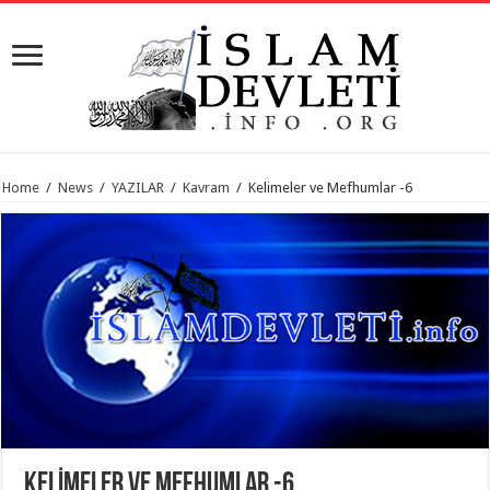
Home
/
News
/
YAZILAR
/
Kavram
/
Kelimeler ve Mefhumlar -6
KELIMELER VE MEFHUMLAR -6