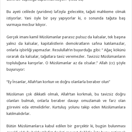
Bu ayeti celilede (yuridıne) lafzıyla gelecekte, tağuti mahkeme olmak
istiyorlar. Yani öyle bir şey yapıyorlar ki, o sonunda tağuta baş
vurmaya mecbur kılıyor.
Gerçek imanı kamil Müslümanlar parasız pulsuz da kalsalar, tek başına
yalnız da kalsalar, kapitalistlerin demokratların safına katılamazlar,
onlarla işbirliği yapmazlar. Resulullah’ın buyurduğu gibi: “ Ağaç kökünü
ısırarak da kalsalar, tağutlara taviz veremezler. Tavizsiz Müslümanların
topluluğuna karışırlar. O Müslümanlar az da olsalar.” Allah (cc) şöyle
buyuruyor:
“Ey İnsanlar, Allah’tan korkun ve doğru olanlarla beraber olun”
Müslüman çok dikkatli olmalı, Allah’tan korkmalı, bu tavizsiz doğru
olanları bulmalı, onlarla beraber davayı omuzlamalı ve farz olan
görevini eda etmelidirler. Kurtuluş yolunu takip eden Müslümanlara
katılmalıdırlar.
Bütün Müslümanlarca kabul edilen bir gerçektir ki, bugün bulunması