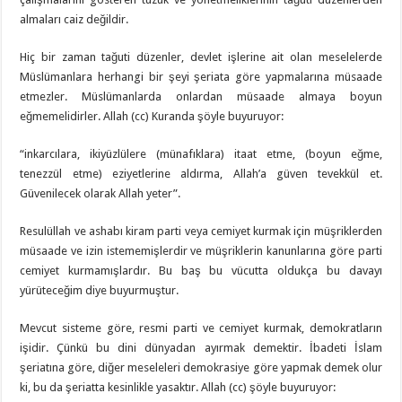
almaları caiz değildir.
Hiç bir zaman tağuti düzenler, devlet işlerine ait olan meselelerde
Müslümanlara herhangi bir şeyi şeriata göre yapmalarına müsaade
etmezler. Müslümanlarda onlardan müsaade almaya boyun
eğmemelidirler. Allah (cc) Kuranda şöyle buyuruyor:
“inkarcılara, ikiyüzlülere (münafıklara) itaat etme, (boyun eğme,
tenezzül etme) eziyetlerine aldırma, Allah’a güven tevekkül et.
Güvenilecek olarak Allah yeter”.
Resulüllah ve ashabı kiram parti veya cemiyet kurmak için müşriklerden
müsaade ve izin istememişlerdir ve müşriklerin kanunlarına göre parti
cemiyet kurmamışlardır. Bu baş bu vücutta oldukça bu davayı
yürüteceğim diye buyurmuştur.
Mevcut sisteme göre, resmi parti ve cemiyet kurmak, demokratların
işidir. Çünkü bu dini dünyadan ayırmak demektir. İbadeti İslam
şeriatına göre, diğer meseleleri demokrasiye göre yapmak demek olur
ki, bu da şeriatta kesinlikle yasaktır. Allah (cc) şöyle buyuruyor: