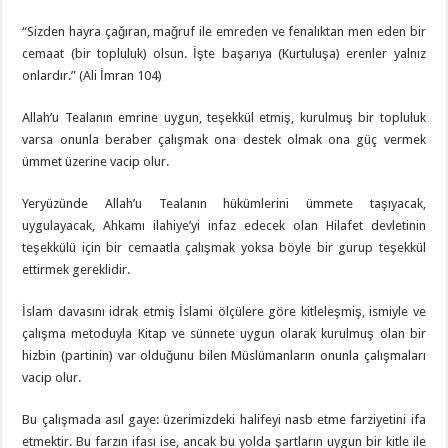
“Sizden hayra çağıran, mağruf ile emreden ve fenalıktan men eden bir
cemaat (bir topluluk) olsun. İşte başarıya (Kurtuluşa) erenler yalnız
onlardır.” (Ali İmran 104)
Allah’u Tealanın emrine uygun, teşekkül etmiş, kurulmuş bir topluluk
varsa onunla beraber çalışmak ona destek olmak ona güç vermek
ümmet üzerine vacip olur.
Yeryüzünde Allah’u Tealanın hükümlerini ümmete taşıyacak,
uygulayacak, Ahkamı ilahiye’yi infaz edecek olan Hilafet devletinin
teşekkülü için bir cemaatla çalışmak yoksa böyle bir gurup teşekkül
ettirmek gereklidir.
İslam davasını idrak etmiş İslami ölçülere göre kitleleşmiş, ismiyle ve
çalışma metoduyla Kitap ve sünnete uygun olarak kurulmuş olan bir
hizbin (partinin) var olduğunu bilen Müslümanların onunla çalışmaları
vacip olur.
Bu çalışmada asıl gaye: üzerimizdeki halifeyi nasb etme farziyetini ifa
etmektir. Bu farzın ifası ise, ancak bu yolda şartların uygun bir kitle ile