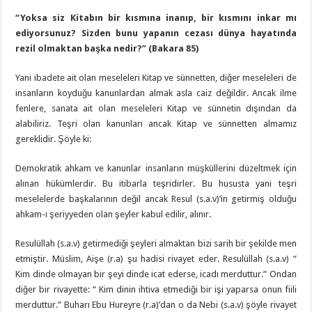
“Yoksa siz Kitabın bir kısmına inanıp, bir kısmını inkar mı
ediyorsunuz? Sizden bunu yapanın cezası dünya hayatında
rezil olmaktan başka nedir?” (Bakara 85)
Yani ibadete ait olan meseleleri Kitap ve sünnetten, diğer meseleleri de
insanların koyduğu kanunlardan almak asla caiz değildir. Ancak ilme
fenlere, sanata ait olan meseleleri Kitap ve sünnetin dışından da
alabiliriz. Teşri olan kanunları ancak Kitap ve sünnetten almamız
gereklidir. Şöyle ki:
Demokratik ahkam ve kanunlar insanların müşküllerini düzeltmek için
alınan hükümlerdir. Bu itibarla teşridirler. Bu hususta yani teşri
meselelerde başkalarının değil ancak Resul (s.a.v)’in getirmiş olduğu
ahkam-ı şeriyyeden olan şeyler kabul edilir, alınır.
Resulüllah (s.a.v) getirmediği şeyleri almaktan bizi sarih bir şekilde men
etmiştir. Müslim, Aişe (r.a) şu hadisi rivayet eder. Resulüllah (s.a.v) “
Kim dinde olmayan bir şeyi dinde icat ederse, icadı merduttur.” Ondan
diğer bir rivayette: “ Kim dinin ihtiva etmediği bir işi yaparsa onun fiili
merduttur.” Buharı Ebu Hureyre (r.a)’dan o da Nebi (s.a.v) şöyle rivayet