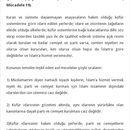
Mücadele 19)
.
Kuran ve sünnete dayanmayan anayasaların hakim olduğu küfür
sistemlerine göre idare edilen yerlerde; idare ve otoritenin tağutların
elinde olduğu ülkelerde; küfür sistemlerine bağlı kalacaklarına dille söz
verip noterden tasdikli yazı ile de taahhüt ederek sisteme açık resmi
olarak kurulan ne kadar cemiyet ve parti varsa, isimleri niyetleri ne
olursa olsun kurucuları, kim olursa olsun hepsi de İslam’a göre
değildirler ve İslam’a hizmet veremezler.
Konunun temelini teşkil eden asıl meseleler şöyle sıralanır:
1) Müslüman’ım diyen namazlı niyazlı kişilerin, İslam’a hizmet vermek
niyeti ile, parti ve cemiyet kurması için İslam nizamının dışındaki
idarelerden izin istemesi caiz değildir.
2) Küfür idaresinin gözetimi altında, aynı idarenin yürürlükte olan
kanunlarına dayalı parti ve cemiyet kurulması caiz değildir.
3)Küfür idaresinin hakim olduğu yerlerde, parti ve cemiyetlerin
çalışmalarını gösteren tüzük ve yönetmeliklerinin tağuti düzenlerden