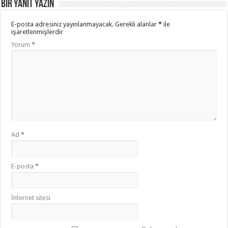
Bir yanıt yazın
E-posta adresiniz yayınlanmayacak.
Gerekli alanlar
*
ile
işaretlenmişlerdir
Yorum
*
Ad
*
E-posta
*
İnternet sitesi