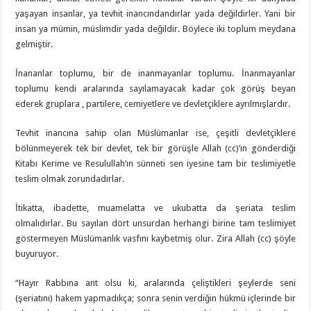
yaşayan insanlar, ya tevhit inancındandırlar yada değildirler. Yani bir
insan ya mümin, müslimdir yada değildir. Böylece iki toplum meydana
gelmiştir.
İnananlar toplumu, bir de inanmayanlar toplumu. İnanmayanlar
toplumu kendi aralarında sayılamayacak kadar çok görüş beyan
ederek gruplara , partilere, cemiyetlere ve devletçiklere ayrılmışlardır.
Tevhit inancına sahip olan Müslümanlar ise, çeşitli devletçiklere
bölünmeyerek tek bir devlet, tek bir görüşle Allah (cc)’ın gönderdiği
Kitabı Kerime ve Resulullah’ın sünneti sen iyesine tam bir teslimiyetle
teslim olmak zorundadırlar.
İtikatta, ibadette, muamelatta ve ukubatta da şeriata teslim
olmalıdırlar. Bu sayılan dört unsurdan herhangi birine tam teslimiyet
göstermeyen Müslümanlık vasfını kaybetmiş olur. Zira Allah (cc) şöyle
buyuruyor.
“Hayır Rabbına ant olsu ki, aralarında çeliştikleri şeylerde seni
(şeriatını) hakem yapmadıkça; sonra senin verdiğin hükmü içlerinde bir