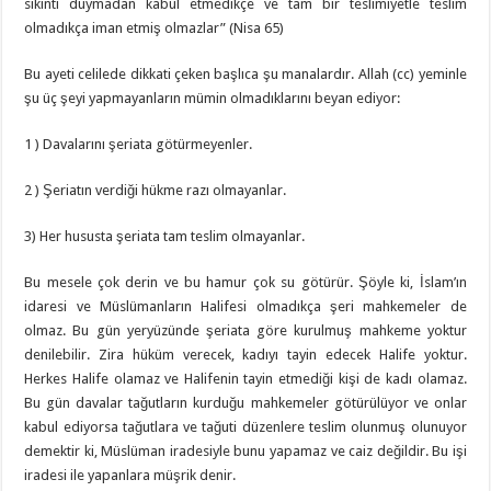
sıkıntı duymadan kabul etmedikçe ve tam bir teslimiyetle teslim
olmadıkça iman etmiş olmazlar” (Nisa 65)
Bu ayeti celilede dikkati çeken başlıca şu manalardır. Allah (cc) yeminle
şu üç şeyi yapmayanların mümin olmadıklarını beyan ediyor:
1 ) Davalarını şeriata götürmeyenler.
2 ) Şeriatın verdiği hükme razı olmayanlar.
3) Her hususta şeriata tam teslim olmayanlar.
Bu mesele çok derin ve bu hamur çok su götürür. Şöyle ki, İslam’ın
idaresi ve Müslümanların Halifesi olmadıkça şeri mahkemeler de
olmaz. Bu gün yeryüzünde şeriata göre kurulmuş mahkeme yoktur
denilebilir. Zira hüküm verecek, kadıyı tayin edecek Halife yoktur.
Herkes Halife olamaz ve Halifenin tayin etmediği kişi de kadı olamaz.
Bu gün davalar tağutların kurduğu mahkemeler götürülüyor ve onlar
kabul ediyorsa tağutlara ve tağuti düzenlere teslim olunmuş olunuyor
demektir ki, Müslüman iradesiyle bunu yapamaz ve caiz değildir. Bu işi
iradesi ile yapanlara müşrik denir.