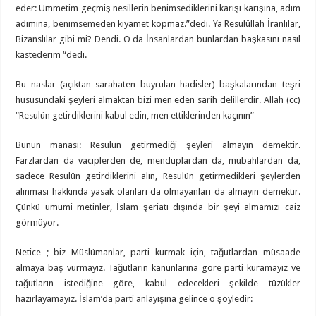
eder: Ümmetim geçmiş nesillerin benimsediklerini karışı karışına, adım
adımına, benimsemeden kıyamet kopmaz.”dedi. Ya Resulüllah İranlılar,
Bizanslılar gibi mi? Dendi. O da İnsanlardan bunlardan başkasını nasıl
kastederim “dedi.
Bu naslar (açıktan sarahaten buyrulan hadisler) başkalarından teşri
hususundaki şeyleri almaktan bizi men eden sarih delillerdir. Allah (cc)
“Resulün getirdiklerini kabul edin, men ettiklerinden kaçının”
Bunun manası: Resulün getirmediği şeyleri almayın demektir.
Farzlardan da vaciplerden de, menduplardan da, mubahlardan da,
sadece Resulün getirdiklerini alın, Resulün getirmedikleri şeylerden
alınması hakkında yasak olanları da olmayanları da almayın demektir.
Çünkü umumi metinler, İslam şeriatı dışında bir şeyi almamızı caiz
görmüyor.
Netice ; biz Müslümanlar, parti kurmak için, tağutlardan müsaade
almaya baş vurmayız. Tağutların kanunlarına göre parti kuramayız ve
tağutların istediğine göre, kabul edecekleri şekilde tüzükler
hazırlayamayız. İslam’da parti anlayışına gelince o şöyledir: