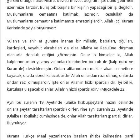
gerekli olduğu halde Hilafet devleti mevcut değildir. İşte bunu getirmek
üzerimize farzdır. Bu iş tek başına bir kişinin yapacağı bir iş değildir.
Müslümanların cemaatına katılmak lazımdır. Resulüllah da
Müslümanların cemaatına katılmamızı emretmişlerdir. Allah (cc) Kuranı
Keriminde şöyle buyuruyor:
“Allah’a ve ahir et gününe inanan bir milletin, babaları, oğulları,
kardeşleri, veyahut akrabaları da olsa Allah’a ve Resulüne düşman
olanlarla dostluk ettiğini görmezsin. Onlar o kimseler ki, Allah
kalplerine iman yazmış ve onları kendinden bir ruh ile (kalp nuru ve
Kuran ile) desteklemiştir. Onları altlarından ırmaklar akan cennetlere
koyacak, orada ebedi kalacaklardır. Allah onlardan razı olmuş, onlarda
ondan razı olmuşlardır. İşte onlar Allah’ın hizbi (partisi) dir. İyi bil ki,
kurtuluşa ulaşacak olanlar, Allah’ın hizbi (partisi)dir.” (Mücadele 22)
Aynı bu sürenin 19. Ayetinde (ülaike hizbüşşeytan) nazmi celilinde
onlara şeytan taraftarları (partisi) dirler. Yine aynı sürenin 22. Ayetinde
(Ülaike Hizbullah.) cümlesinde de, onlar Allah taraftarları (partisi) dirler.
Buyruluyor.
Kurana Türkçe Meal yazanlardan bazıları (hizb) kelimesine parti