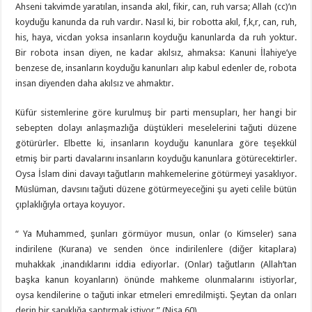
Ahseni takvimde yaratılan, insanda akıl, fikir, can, ruh varsa; Allah (cc)’ın
koyduğu kanunda da ruh vardır. Nasıl ki, bir robotta akıl, f,k,r, can, ruh,
his, haya, vicdan yoksa insanların koyduğu kanunlarda da ruh yoktur.
Bir robota insan diyen, ne kadar akılsız, ahmaksa: Kanuni İlahiye’ye
benzese de, insanların koyduğu kanunları alıp kabul edenler de, robota
insan diyenden daha akılsız ve ahmaktır.
Küfür sistemlerine göre kurulmuş bir parti mensupları, her hangi bir
sebepten dolayı anlaşmazlığa düştükleri meselelerini tağuti düzene
götürürler. Elbette ki, insanların koyduğu kanunlara göre teşekkül
etmiş bir parti davalarını insanların koyduğu kanunlara götürecektirler.
Oysa İslam dini davayı tağutların mahkemelerine götürmeyi yasaklıyor.
Müslüman, davsını tağuti düzene götürmeyeceğini şu ayeti celile bütün
çıplaklığıyla ortaya koyuyor.
“ Ya Muhammed, şunları görmüyor musun, onlar (o Kimseler) sana
indirilene (Kurana) ve senden önce indirilenlere (diğer kitaplara)
muhakkak ,inandıklarını iddia ediyorlar. (Onlar) tağutların (Allah’tan
başka kanun koyanların) önünde mahkeme olunmalarını istiyorlar,
oysa kendilerine o tağuti inkar etmeleri emredilmişti. Şeytan da onları
derin bir sapıklığa saptırmak istiyor.” (Nisa 60)