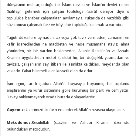
dünyasının muhtaç olduğu tek İslam devleti ve İslam’ın devlet reisini
(halifeyi) getirmek için çalışan topluluğa (parti) deniyor diye o
toplulukla beraber çalışmaktan ayrılamayız. Yukarıda da yazıldığı gibi
söz konusu çalışmak farz ve böyle bir topluluğa katılmak ta vaciptir.
Tağuti düzenlere uymadan, az veya çok taviz vermeden, zamanımızın
kafir idarecilerden ne maddeten ve nede müsamaha (taviz) alma
yönünden, hiç bir yardım beklemeden, Allah’ın Resulünün ve Ashabı
Kiramın uyguladıkları metot (asılda) hiç bir değişiklik yapmadan ve
tavizsiz, çalışanların sayı itibarı ile azınlıkta kaldıkları, meydanda olan
vakıadır. Fakat bilinmeli ki en kuvvetli olan da odur.
İşin ilginç tarafı şudur: Allah’ın boyasıyla boyanmış bir toplumu
eleştirenler ya küfür sistemine göre kurulmuş bir parti ve cemiyettir.
Davayı yüklenmeyerek orada burada dolaşanlardır.
Gayemiz:
Üzerimizdeki farzı eda ederek Allah’ın rızasına ulaşmaktır.
Metodumuz:
Resulüllah (s.a.v)’in ve Ashabı Kiramın üzerinde
bulundukları metodudur.