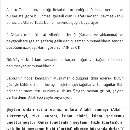
Allah’u Tealanın inzal ettiği, Resulullah’ın tebliğ ettiği İslam şeriatını ve
bu şeriata göre bulunması gerekli olan Hilafet Devletini sevmez kabul
etmezler. Allah’u Teala bunlar hakkında şöyle buyuruyor:
“ Onlara (münafıklara) Allah’ın indirdiği (Kurana ve ahkamına) ve
peygambere (gelen şeriata) gelin dediği zaman o münafıkların senden
büsbütün uzaklaştıkların görürsün.” (Nisa 61)
Görülüyor ki, İslam şeriatından kaçan, tağut ve tağuti düzenleri
benimseyenler münafıklardır.
Babasının hoca, kendisinin Müslüman olduğunu iddia ederek, bütün
gücüyle küfür sistemini koruyan, işleten çok tağutlar ve bu tağutları Rab
edinenler mevcuttur. Bunlara (Hizb-üş Şeytan) şeytan grubu, şeytan
partisi denir. Allah (cc) şöyle buyuruyor:
Şeytan onları istila etmiş, onlara Allah’ı anmayı (Allah’ı
zikretmeyi, zikri Kuranı, İslam dinini, İslam şeriatını)
unutturmuştur. Onlar (unutanlar) şeytanın Hizbi (partisi)dir.
İyi bilin ki, şeytanın Hizbi (Partisi) elbette hüsranda dırlar.”(