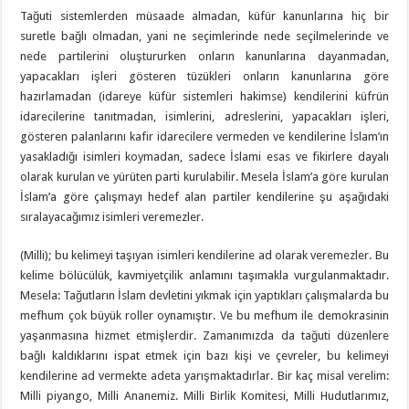
Tağuti sistemlerden müsaade almadan, küfür kanunlarına hiç bir
suretle bağlı olmadan, yani ne seçimlerinde nede seçilmelerinde ve
nede partilerini oluştururken onların kanunlarına dayanmadan,
yapacakları işleri gösteren tüzükleri onların kanunlarına göre
hazırlamadan (idareye küfür sistemleri hakimse) kendilerini küfrün
idarecilerine tanıtmadan, isimlerini, adreslerini, yapacakları işleri,
gösteren palanlarını kafir idarecilere vermeden ve kendilerine İslam’ın
yasakladığı isimleri koymadan, sadece İslami esas ve fikirlere dayalı
olarak kurulan ve yürüten parti kurulabilir. Mesela İslam’a göre kurulan
İslam’a göre çalışmayı hedef alan partiler kendilerine şu aşağıdaki
sıralayacağımız isimleri veremezler.
(Milli); bu kelimeyi taşıyan isimleri kendilerine ad olarak veremezler. Bu
kelime bölücülük, kavmiyetçilik anlamını taşımakla vurgulanmaktadır.
Mesela: Tağutların İslam devletini yıkmak için yaptıkları çalışmalarda bu
mefhum çok büyük roller oynamıştır. Ve bu mefhum ile demokrasinin
yaşanmasına hizmet etmişlerdir. Zamanımızda da tağuti düzenlere
bağlı kaldıklarını ispat etmek için bazı kişi ve çevreler, bu kelimeyi
kendilerine ad vermekte adeta yarışmaktadırlar. Bir kaç misal verelim:
Milli piyango, Milli Ananemiz. Milli Birlik Komitesi, Milli Hudutlarımız,