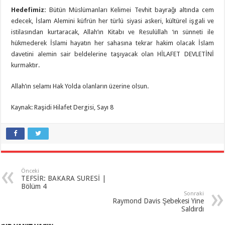
Hedefimiz:
Bütün Müslümanları Kelimei Tevhit bayrağı altında cem
edecek, İslam Alemini küfrün her türlü siyasi askeri, kültürel işgali ve
istilasından kurtaracak, Allah’ın Kitabı ve Resulüllah ‘ın sünneti ile
hükmederek İslami hayatın her sahasına tekrar hakim olacak İslam
davetini alemin sair beldelerine taşıyacak olan HİLAFET DEVLETİNİ
kurmaktır.
Allah’ın selamı Hak Yolda olanların üzerine olsun.
Kaynak: Raşidi Hilafet Dergisi, Sayı 8
Önceki
TEFSİR: BAKARA SURESİ |
Bölüm 4
Sonraki
Raymond Davis Şebekesi Yine
Saldırdı