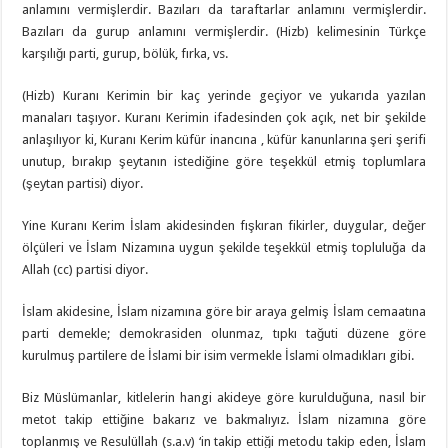
anlamını vermişlerdir. Bazıları da taraftarlar anlamını vermişlerdir.
Bazıları da gurup anlamını vermişlerdir. (Hizb) kelimesinin Türkçe
karşılığı parti, gurup, bölük, fırka, vs.
(Hizb) Kuranı Kerimin bir kaç yerinde geçiyor ve yukarıda yazılan
manaları taşıyor. Kuranı Kerimin ifadesinden çok açık, net bir şekilde
anlaşılıyor ki, Kuranı Kerim küfür inancına , küfür kanunlarına şeri şerifi
unutup, bırakıp şeytanın istediğine göre teşekkül etmiş toplumlara
(şeytan partisi) diyor.
Yine Kuranı Kerim İslam akidesinden fışkıran fikirler, duygular, değer
ölçüleri ve İslam Nizamına uygun şekilde teşekkül etmiş topluluğa da
Allah (cc) partisi diyor.
İslam akidesine, İslam nizamına göre bir araya gelmiş İslam cemaatına
parti demekle; demokrasiden olunmaz, tıpkı tağuti düzene göre
kurulmuş partilere de İslami bir isim vermekle İslami olmadıkları gibi.
Biz Müslümanlar, kitlelerin hangi akideye göre kurulduğuna, nasıl bir
metot takip ettiğine bakarız ve bakmalıyız. İslam nizamına göre
toplanmış ve Resulüllah (s.a.v) ‘in takip ettiği metodu takip eden, İslam