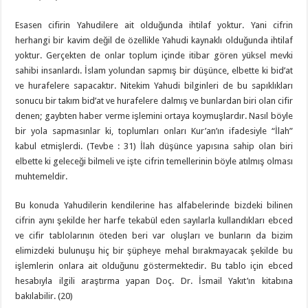
Esasen cifirin Yahudilere ait olduğunda ihtilaf yoktur. Yani cifrin
herhangi bir kavim değil de özellikle Yahudi kaynaklı olduğunda ihtilaf
yoktur. Gerçekten de onlar toplum içinde itibar gören yüksel mevki
sahibi insanlardı. İslam yolundan sapmış bir düşünce, elbette ki bid’at
ve hurafelere sapacaktır. Nitekim Yahudi bilginleri de bu sapıklıkları
sonucu bir takım bid’at ve hurafelere dalmış ve bunlardan biri olan cifir
denen; gaybten haber verme işlemini ortaya koymuşlardır. Nasıl böyle
bir yola sapmasınlar ki, toplumları onları Kur’an’ın ifadesiyle “İlah”
kabul etmişlerdi. (Tevbe : 31) İlah düşünce yapısına sahip olan biri
elbette ki geleceği bilmeli ve işte cifrin temellerinin böyle atılmış olması
muhtemeldir.
Bu konuda Yahudilerin kendilerine has alfabelerinde bizdeki bilinen
cifrin aynı şekilde her harfe tekabül eden sayılarla kullandıkları ebced
ve cifir tablolarının öteden beri var oluşları ve bunların da bizim
elimizdeki bulunuşu hiç bir şüpheye mehal bırakmayacak şekilde bu
işlemlerin onlara ait olduğunu göstermektedir. Bu tablo için ebced
hesabıyla ilgili araştırma yapan Doç. Dr. İsmail Yakıt’ın kitabına
bakılabilir. (20)