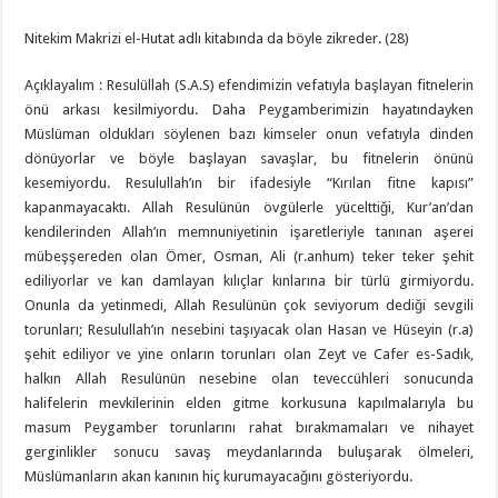
Nitekim Makrizi el-Hutat adlı kitabında da böyle zikreder. (28)
Açıklayalım : Resulüllah (S.A.S) efendimizin vefatıyla başlayan fitnelerin
önü arkası kesilmiyordu. Daha Peygamberimizin hayatındayken
Müslüman oldukları söylenen bazı kimseler onun vefatıyla dinden
dönüyorlar ve böyle başlayan savaşlar, bu fitnelerin önünü
kesemiyordu. Resulullah’ın bir ifadesiyle “Kırılan fitne kapısı”
kapanmayacaktı. Allah Resulünün övgülerle yücelttiği, Kur’an’dan
kendilerinden Allah’ın memnuniyetinin işaretleriyle tanınan aşerei
mübeşşereden olan Ömer, Osman, Ali (r.anhum) teker teker şehit
ediliyorlar ve kan damlayan kılıçlar kınlarına bir türlü girmiyordu.
Onunla da yetinmedi, Allah Resulünün çok seviyorum dediği sevgili
torunları; Resulullah’ın nesebini taşıyacak olan Hasan ve Hüseyin (r.a)
şehit ediliyor ve yine onların torunları olan Zeyt ve Cafer es-Sadık,
halkın Allah Resulünün nesebine olan teveccühleri sonucunda
halifelerin mevkilerinin elden gitme korkusuna kapılmalarıyla bu
masum Peygamber torunlarını rahat bırakmamaları ve nihayet
gerginlikler sonucu savaş meydanlarında buluşarak ölmeleri,
Müslümanların akan kanının hiç kurumayacağını gösteriyordu.