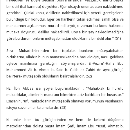
nakledilen ise böyle değildir. Sonra lafzından vazgeçtik, harici başka
bir delil (hal karinesi) de yoktur. Eğer olsaydı onun adeten nakledilmesi
gerekirdi. Çünkü konu, delillerin nakledilmesi için yeterli gerekçelerin
bulunduğu bir konudur. Eğer bu harflerin tefsir edilmesi sahih olsa ve
manalarının açıklanması murad edilseydi, o zaman bu konu hakkında
mutlaka doyurucu deliller nakledilirdi. Böyle bir şey nakledilmediğine
göre bu durum onların müteşabihattan olduklarına bir delil olur.” (51)
Sevri Muhaddislerinden bir topluluk bunların müteşabihattan
olduklarını, Allah’ın bunun manasını kendine has kıldığını, nasıl geldiyse
öylece inanılması gerektiğini söylemişlerdir. El-Veziru’l-Hafiz Ebu
Muhammed Ali b. Ahmet b. Said b. Galib ez-Zahiri de aynı görüşü
belirterek müteşabih olduklarını belirtmişlerdir. (52)
Hz. İbn Abbas ise şöyle buyurmaktadır : “Muhakkak ki hurufu
mukaddalar, alimlerin manasını bilmekten aciz kaldıkları bir husustur.”
Esasen hurufu mukaddanın müteşabih olmayıp yorumunun yapılmasını
isteyip savunanlar kelamcılardır. (53)
Ki onlar hem bu görüşlerinden ve hem de kelami düşünme
metodlarından dolayı başta İmam Şafi, İmam Ebu Yusuf, Ahmet b.