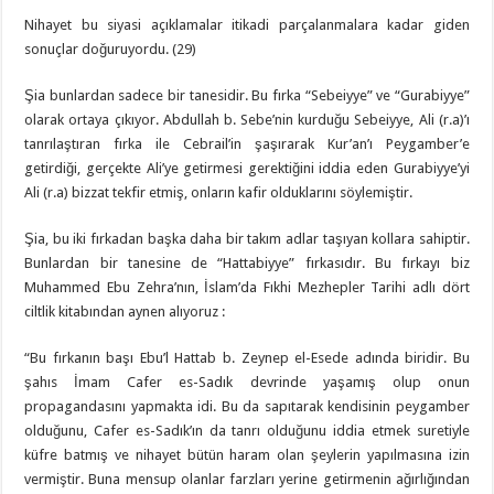
Nihayet bu siyasi açıklamalar itikadi parçalanmalara kadar giden
sonuçlar doğuruyordu. (29)
Şia bunlardan sadece bir tanesidir. Bu fırka “Sebeiyye” ve “Gurabiyye”
olarak ortaya çıkıyor. Abdullah b. Sebe’nin kurduğu Sebeiyye, Ali (r.a)’ı
tanrılaştıran fırka ile Cebrail’in şaşırarak Kur’an’ı Peygamber’e
getirdiği, gerçekte Ali’ye getirmesi gerektiğini iddia eden Gurabiyye’yi
Ali (r.a) bizzat tekfir etmiş, onların kafir olduklarını söylemiştir.
Şia, bu iki fırkadan başka daha bir takım adlar taşıyan kollara sahiptir.
Bunlardan bir tanesine de “Hattabiyye” fırkasıdır. Bu fırkayı biz
Muhammed Ebu Zehra’nın, İslam’da Fıkhi Mezhepler Tarihi adlı dört
ciltlik kitabından aynen alıyoruz :
“Bu fırkanın başı Ebu’l Hattab b. Zeynep el-Esede adında biridir. Bu
şahıs İmam Cafer es-Sadık devrinde yaşamış olup onun
propagandasını yapmakta idi. Bu da sapıtarak kendisinin peygamber
olduğunu, Cafer es-Sadık’ın da tanrı olduğunu iddia etmek suretiyle
küfre batmış ve nihayet bütün haram olan şeylerin yapılmasına izin
vermiştir. Buna mensup olanlar farzları yerine getirmenin ağırlığından