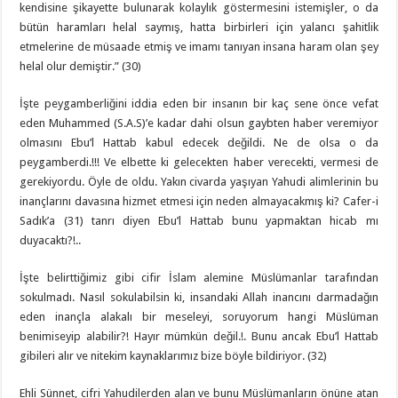
kendisine şikayette bulunarak kolaylık göstermesini istemişler, o da
bütün haramları helal saymış, hatta birbirleri için yalancı şahitlik
etmelerine de müsaade etmiş ve imamı tanıyan insana haram olan şey
helal olur demiştir.” (30)
İşte peygamberliğini iddia eden bir insanın bir kaç sene önce vefat
eden Muhammed (S.A.S)’e kadar dahi olsun gaybten haber veremiyor
olmasını Ebu’l Hattab kabul edecek değildi. Ne de olsa o da
peygamberdi.!!! Ve elbette ki gelecekten haber verecekti, vermesi de
gerekiyordu. Öyle de oldu. Yakın civarda yaşıyan Yahudi alimlerinin bu
inançlarını davasına hizmet etmesi için neden almayacakmış ki? Cafer-i
Sadık’a (31) tanrı diyen Ebu’l Hattab bunu yapmaktan hicab mı
duyacaktı?!..
İşte belirttiğimiz gibi cifir İslam alemine Müslümanlar tarafından
sokulmadı. Nasıl sokulabilsin ki, insandaki Allah inancını darmadağın
eden inançla alakalı bir meseleyi, soruyorum hangi Müslüman
benimiseyip alabilir?! Hayır mümkün değil.!. Bunu ancak Ebu’l Hattab
gibileri alır ve nitekim kaynaklarımız bize böyle bildiriyor. (32)
Ehli Sünnet, cifri Yahudilerden alan ve bunu Müslümanların önüne atan