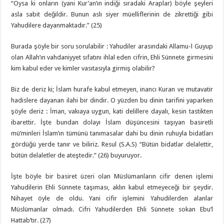
“Oysa ki onların (yani Kur’an’ın indiği sıradaki Araplar) böyle şeyleri
asla sabit değildir. Bunun aslı siyer müelliflerinin de zikrettiği gibi
Yahudilere dayanmaktadır.” (25)
Burada şöyle bir soru sorulabilir : Yahudiler arasındaki Allamu-l Guyup
olan Allah’ın vahdaniyyet sıfatını ihlal eden cifrin, Ehli Sünnete girmesini
kim kabul eder ve kimler vasıtasıyla girmiş olabilir?
Biz de deriz ki; İslam hurafe kabul etmeyen, inancı Kuran ve mutavatir
hadislere dayanan ilahi bir dindir. O yüzden bu dinin tarifini yaparken
şöyle deriz : İman, vakıaya uygun, kati delillere dayalı, kesin tastikten
ibarettir. İşte bundan dolayı İslam düşüncesini taşıyan basiretli
mü’minleri İslam’ın tümünü tanımasalar dahi bu dinin ruhuyla bidatları
gördüğü yerde tanır ve biliriz. Resul (S.A.S) “Bütün bidatlar delalettir,
bütün delaletler de ateştedir.” (26) buyuruyor.
İşte böyle bir basiret üzeri olan Müslümanların cifir denen işlemi
Yahudilerin Ehli Sünnete taşıması, aklın kabul etmeyeceği bir şeydir.
Nihayet öyle de oldu. Yani cifir işlemini Yahudilerden alanlar
Müslümanlar olmadı. Cifri Yahudilerden Ehli Sünnete sokan Ebu’l
Hattab’tır. (27)