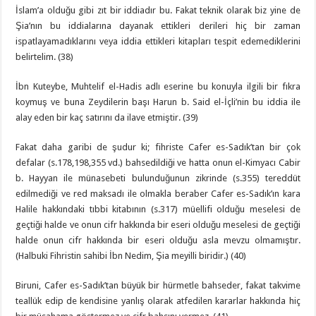
İslam’a olduğu gibi zıt bir iddiadır bu. Fakat teknik olarak biz yine de
Şia’nın bu iddialarına dayanak ettikleri derileri hiç bir zaman
ispatlayamadıklarını veya iddia ettikleri kitapları tespit edemediklerini
belirtelim. (38)
İbn Kuteybe, Muhtelif el-Hadis adlı eserine bu konuyla ilgili bir fıkra
koymuş ve buna Zeydilerin başı Harun b. Said el-İçli’nin bu iddia ile
alay eden bir kaç satırını da ilave etmiştir. (39)
Fakat daha garibi de şudur ki; fihriste Cafer es-Sadık’tan bir çok
defalar (s.178,198,355 vd.) bahsedildiği ve hatta onun el-Kimyacı Cabir
b. Hayyan ile münasebeti bulunduğunun zikrinde (s.355) tereddüt
edilmediği ve red maksadı ile olmakla beraber Cafer es-Sadık’ın kara
Halile hakkındaki tıbbi kitabının (s.317) müellifi olduğu meselesi de
geçtiği halde ve onun cifr hakkında bir eseri olduğu meselesi de geçtiği
halde onun cifr hakkında bir eseri olduğu asla mevzu olmamıştır.
(Halbuki Fihristin sahibi İbn Nedim, Şia meyilli biridir.) (40)
Biruni, Cafer es-Sadık’tan büyük bir hürmetle bahseder, fakat takvime
teallük edip de kendisine yanlış olarak atfedilen kararlar hakkında hiç