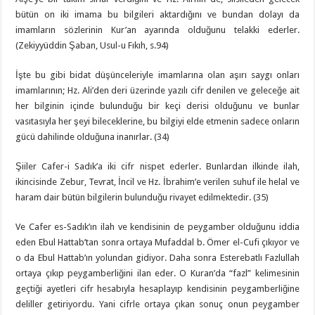
bütün on iki imama bu bilgileri aktardığını ve bundan dolayı da
imamların sözlerinin Kur’an ayarında olduğunu telakki ederler.
(Zekiyyüddin Şaban, Usul-u Fıkıh, s.94)
İşte bu gibi bidat düşünceleriyle imamlarına olan aşırı saygı onları
imamlarının; Hz. Ali’den deri üzerinde yazılı cifr denilen ve geleceğe ait
her bilginin içinde bulunduğu bir keçi derisi olduğunu ve bunlar
vasıtasıyla her şeyi bileceklerine, bu bilgiyi elde etmenin sadece onların
gücü dahilinde olduğuna inanırlar. (34)
Şiiler Cafer-i Sadık’a iki cifr nispet ederler. Bunlardan ilkinde ilah,
ikincisinde Zebur, Tevrat, İncil ve Hz. İbrahim’e verilen suhuf ile helal ve
haram dair bütün bilgilerin bulunduğu rivayet edilmektedir. (35)
Ve Cafer es-Sadık’ın ilah ve kendisinin de peygamber olduğunu iddia
eden Ebul Hattab’tan sonra ortaya Mufaddal b. Ömer el-Cufi çıkıyor ve
o da Ebul Hattab’ın yolundan gidiyor. Daha sonra Esterebatlı Fazlullah
ortaya çıkıp peygamberliğini ilan eder. O Kuran’da “fazl” kelimesinin
geçtiği ayetleri cifr hesabıyla hesaplayıp kendisinin peygamberliğine
deliller getiriyordu. Yani cifrle ortaya çıkan sonuç onun peygamber