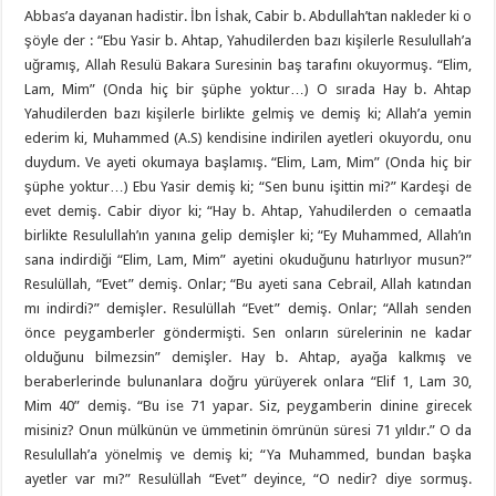
Abbas’a dayanan hadistir. İbn İshak, Cabir b. Abdullah’tan nakleder ki o
şöyle der : “Ebu Yasir b. Ahtap, Yahudilerden bazı kişilerle Resulullah’a
uğramış, Allah Resulü Bakara Suresinin baş tarafını okuyormuş. “Elim,
Lam, Mim” (Onda hiç bir şüphe yoktur…) O sırada Hay b. Ahtap
Yahudilerden bazı kişilerle birlikte gelmiş ve demiş ki; Allah’a yemin
ederim ki, Muhammed (A.S) kendisine indirilen ayetleri okuyordu, onu
duydum. Ve ayeti okumaya başlamış. “Elim, Lam, Mim” (Onda hiç bir
şüphe yoktur…) Ebu Yasir demiş ki; “Sen bunu işittin mi?” Kardeşi de
evet demiş. Cabir diyor ki; “Hay b. Ahtap, Yahudilerden o cemaatla
birlikte Resulullah’ın yanına gelip demişler ki; “Ey Muhammed, Allah’ın
sana indirdiği “Elim, Lam, Mim” ayetini okuduğunu hatırlıyor musun?”
Resulüllah, “Evet” demiş. Onlar; “Bu ayeti sana Cebrail, Allah katından
mı indirdi?” demişler. Resulüllah “Evet” demiş. Onlar; “Allah senden
önce peygamberler göndermişti. Sen onların sürelerinin ne kadar
olduğunu bilmezsin” demişler. Hay b. Ahtap, ayağa kalkmış ve
beraberlerinde bulunanlara doğru yürüyerek onlara “Elif 1, Lam 30,
Mim 40” demiş. “Bu ise 71 yapar. Siz, peygamberin dinine girecek
misiniz? Onun mülkünün ve ümmetinin ömrünün süresi 71 yıldır.” O da
Resulullah’a yönelmiş ve demiş ki; “Ya Muhammed, bundan başka
ayetler var mı?” Resulüllah “Evet” deyince, “O nedir? diye sormuş.