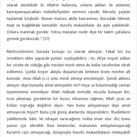
olarak denilebilir ki; Allah’ın kullarına, onların akılları ile anlamını
kavrayamayacakları mükellefiyetleri vermesi caizdir. Mesela; şeytan
taşlamak böyledir. Bunun manası akılla kavranmaz. Buradaki hikmet,
itaat ve bağlılıktaki kemaldir. Hurufu mukaddalar da aynı şekildedir.
Onlara inanmak gerekir. Yoksa manaları nedir diye bir takım çabalara
girmek gereksizdir.” (57)
Müfessirlerimiz burada konuyu öz olarak almışlar. Fakat biz bu
örneklere ekler yaparak şunları söyleyebiliriz : Hz. Ali’ye nispet edilen
bir sözde de olduğu gibi mesleri mesh etme de kullar tarafından idrak
edilemez. Çünkü beşer aklıyla düşünürsek kirlenen kısmı meshin alt
kısmıdır. Ama Allah (c.c) üstü mesh etmeyi emretmiştir. Şimdi aklımız
almıyor diye bununla amel etmeyelim mi?! Veya su bulunmadığı zaman
teyemmümü emrediyor Allah. Halbuki temizlik, vücuda bulaşan kiri,
tozu yıkamayı gerektiren bir husus olmasına rağmen, Allah yüzü ve
kolları toprağa değdirin diyor. Yani bunu anlayamayız diye amel
etmeyecek miyiz?! Bunu çok geniş alanlarda düşünebiliriz. İbadetlerin
şekillerinde dahi. Ve nihayet varacağımız nokta iman olur. Biz bunu
şunun için zikrettik: Bazı kelamcılar, manasının anlaşılamayacağı
Kuran’ın caiz olmayacağı, dolayısıyla hurufu mukaddaların müteşabih