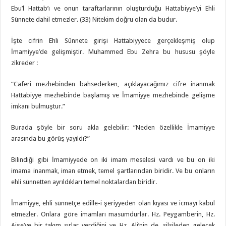
Ebu’l Hattab’ı ve onun taraftarlarının oluşturduğu Hattabiyye’yi Ehli
Sünnete dahil etmezler. (33) Nitekim doğru olan da budur.
İşte cifrin Ehli Sünnete girişi Hattabiyyece gerçekleşmiş olup
İmamiyye’de gelişmiştir. Muhammed Ebu Zehra bu hususu şöyle
zikreder :
“Caferi mezhebinden bahsederken, açıklayacağımız cifre inanmak
Hattabiyye mezhebinde başlamış ve İmamiyye mezhebinde gelişme
imkanı bulmuştur.”
Burada şöyle bir soru akla gelebilir: “Neden özellikle İmamiyye
arasında bu görüş yayıldı?”
Bilindiği gibi İmamiyyede on iki imam meselesi vardı ve bu on iki
imama inanmak, iman etmek, temel şartlarından biridir. Ve bu onların
ehli sünnetten ayrıldıkları temel noktalardan biridir.
İmamiyye, ehli sünnetçe edille-i şeriyyeden olan kıyası ve icmayı kabul
etmezler. Onlara göre imamları masumdurlar. Hz. Peygamberin, Hz.
Aişe’ye bir takım sırlar verdiğini ve Hz. Ali’nin de, silsileden gelecek