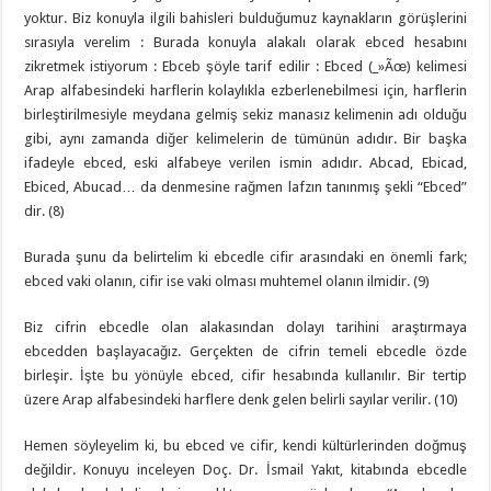
yoktur. Biz konuyla ilgili bahisleri bulduğumuz kaynakların görüşlerini
sırasıyla verelim : Burada konuyla alakalı olarak ebced hesabını
zikretmek istiyorum : Ebceb şöyle tarif edilir : Ebced (_»Ãœ) kelimesi
Arap alfabesindeki harflerin kolaylıkla ezberlenebilmesi için, harflerin
birleştirilmesiyle meydana gelmiş sekiz manasız kelimenin adı olduğu
gibi, aynı zamanda diğer kelimelerin de tümünün adıdır. Bir başka
ifadeyle ebced, eski alfabeye verilen ismin adıdır. Abcad, Ebicad,
Ebiced, Abucad… da denmesine rağmen lafzın tanınmış şekli “Ebced”
dir. (8)
Burada şunu da belirtelim ki ebcedle cifir arasındaki en önemli fark;
ebced vaki olanın, cifir ise vaki olması muhtemel olanın ilmidir. (9)
Biz cifrin ebcedle olan alakasından dolayı tarihini araştırmaya
ebcedden başlayacağız. Gerçekten de cifrin temeli ebcedle özde
birleşir. İşte bu yönüyle ebced, cifir hesabında kullanılır. Bir tertip
üzere Arap alfabesindeki harflere denk gelen belirli sayılar verilir. (10)
Hemen söyleyelim ki, bu ebced ve cifir, kendi kültürlerinden doğmuş
değildir. Konuyu inceleyen Doç. Dr. İsmail Yakıt, kitabında ebcedle