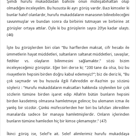
Şimdi hurufu mukaddadan bahisle onun müteşabihattan olup
olmadığını inceleyelim. Bu hususta iki ayrı görüş vardır. Bazı kimseler ki
bunlar halef olanlardır, hurufu mukaddaların manasının bilinebileceğini
savunmuşlar ve bundan sonra da birbirini tutmayan ve birbirine zıt
görüşler ortaya attılar. Öyle ki bu görüşlerin sayısı 20’ye kadar ulaştı.
(46)
İşte bu görüşlerden biri olan “Bu harflerden maksat, cifr hesabı ile
ümmetlerin hayat müddetleri, sultanların saltanat müddetleri, savaşlar,
fetihler vs. olayların bilinmesini sağlamaktır.” sözü bizim
inceleyeceğimiz görüştür. Eğer biri derse ki; “200 tane da olsa, biz bu
rivayetlerin hepsini birden doğru kabul edemeyiz?”; biz de deriz ki, “Bu
çok saçmadır ve bu hususla ilgili Fahreddin er-Razi’nin şu sözünü
söyleriz : “Hurufu mukaddaların maksatları hakkında söylenilen bir çok
sözlerin tümüne birden işaret edip Allah’ın bütün bunların hepsini
birden kasdetmiş olmasına hamletmeye gelince; bu ulemanın icmaı ile
yanlış bir sözdür. Çünkü müfessirlerden her biri bu lafızları zikredilen
manalarda sadece bir manaya hamletmişlerdir. Onların içlerinden
bunların tümüne hamleden hiç bir kimse çıkmamıştır.” (47)
İkinci görüş ise, Selef’e ait. Selef alimlerimiz hurufu mukaddaya