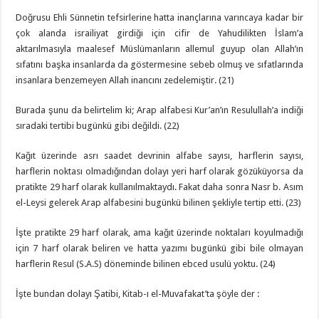
Doğrusu Ehli Sünnetin tefsirlerine hatta inançlarına varıncaya kadar bir
çok alanda israiliyat girdiği için cifir de Yahudilikten İslam’a
aktarılmasıyla maalesef Müslümanların allemul guyup olan Allah’ın
sıfatını başka insanlarda da göstermesine sebeb olmuş ve sıfatlarında
insanlara benzemeyen Allah inancını zedelemiştir. (21)
Burada şunu da belirtelim ki; Arap alfabesi Kur’an’ın Resulullah’a indiği
sıradaki tertibi bugünkü gibi değildi. (22)
Kağıt üzerinde asrı saadet devrinin alfabe sayısı, harflerin sayısı,
harflerin noktası olmadığından dolayı yeri harf olarak gözüküyorsa da
pratikte 29 harf olarak kullanılmaktaydı. Fakat daha sonra Nasr b. Asım
el-Leysi gelerek Arap alfabesini bugünkü bilinen şekliyle tertip etti. (23)
İşte pratikte 29 harf olarak, ama kağıt üzerinde noktaları koyulmadığı
için 7 harf olarak beliren ve hatta yazımı bugünkü gibi bile olmayan
harflerin Resul (S.A.S) döneminde bilinen ebced usulü yoktu. (24)
İşte bundan dolayı Şatibi, Kitab-ı el-Muvafakat’ta şöyle der :