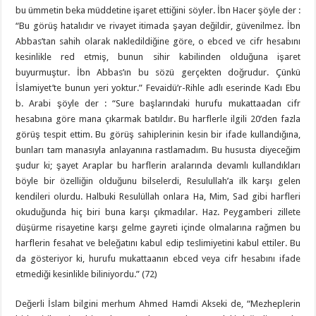
bu ümmetin beka müddetine işaret ettiğini söyler. İbn Hacer şöyle der :
“Bu görüş hatalıdır ve rivayet itimada şayan değildir, güvenilmez. İbn
Abbas’tan sahih olarak nakledildiğine göre, o ebced ve cifr hesabını
kesinlikle red etmiş, bunun sihir kabilinden olduğuna işaret
buyurmuştur. İbn Abbas’ın bu sözü gerçekten doğrudur. Çünkü
İslamiyet’te bunun yeri yoktur.” Fevaidü’r-Rihle adlı eserinde Kadı Ebu
b. Arabi şöyle der : “Sure başlarındaki hurufu mukattaadan cifr
hesabına göre mana çıkarmak batıldır. Bu harflerle ilgili 20’den fazla
görüş tespit ettim. Bu görüş sahiplerinin kesin bir ifade kullandığına,
bunları tam manasıyla anlayanına rastlamadım. Bu hususta diyeceğim
şudur ki; şayet Araplar bu harflerin aralarında devamlı kullandıkları
böyle bir özelliğin olduğunu bilselerdi, Resulullah’a ilk karşı gelen
kendileri olurdu. Halbuki Resulüllah onlara Ha, Mim, Sad gibi harfleri
okuduğunda hiç biri buna karşı çıkmadılar. Haz. Peygamberi zillete
düşürme risayetine karşı gelme gayreti içinde olmalarına rağmen bu
harflerin fesahat ve beleğatını kabul edip teslimiyetini kabul ettiler. Bu
da gösteriyor ki, hurufu mukattaanın ebced veya cifr hesabını ifade
etmediği kesinlikle biliniyordu.” (72)
Değerli İslam bilgini merhum Ahmed Hamdi Akseki de, “Mezheplerin