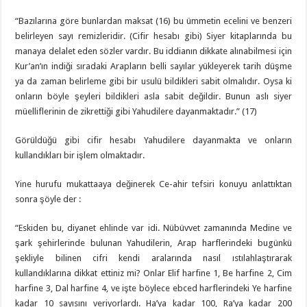
“Bazılarına göre bunlardan maksat (16) bu ümmetin ecelini ve benzeri
belirleyen sayı remizleridir. (Cifir hesabı gibi) Siyer kitaplarında bu
manaya delalet eden sözler vardır. Bu iddianın dikkate alınabilmesi için
Kur’an’ın indiği sıradaki Arapların belli sayılar yükleyerek tarih düşme
ya da zaman belirleme gibi bir usulü bildikleri sabit olmalıdır. Oysa ki
onların böyle şeyleri bildikleri asla sabit değildir. Bunun aslı siyer
müelliflerinin de zikrettiği gibi Yahudilere dayanmaktadır.” (17)
Görüldüğü gibi cifir hesabı Yahudilere dayanmakta ve onların
kullandıkları bir işlem olmaktadır.
Yine hurufu mukattaaya değinerek Ce-ahir tefsiri konuyu anlattıktan
sonra şöyle der :
“Eskiden bu, diyanet ehlinde var idi. Nübüvvet zamanında Medine ve
şark şehirlerinde bulunan Yahudilerin, Arap harflerindeki bugünkü
şekliyle bilinen cifri kendi aralarında nasıl ıstılahlaştırarak
kullandıklarına dikkat ettiniz mi? Onlar Elif harfine 1, Be harfine 2, Cim
harfine 3, Dal harfine 4, ve işte böylece ebced harflerindeki Ye harfine
kadar 10 sayısını veriyorlardı. Ha’ya kadar 100, Ra’ya kadar 200