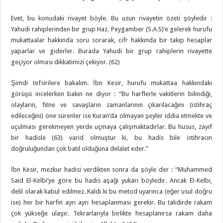
Evet, bu konudaki rivayet böyle. Bu uzun rivayetin özeti şöyledir :
Yahudi rahiplerinden bir grup Haz. Peygamber (S.A.S)’e gelerek hurufu
mukattaalar hakkında soru sorarak, cifr hakkında bir takıp hesaplar
yaparlar ve giderler. Burada Yahudi bir grup rahiplerin rivayette
geçiyor olması dikkatimizi çekiyor. (62)
Şimdi tefsirilere bakalım. İbn Kesir, hurufu mukattaa hakkındaki
görüşü incelerken bakın ne diyor : “Bu harflerle vakitlerin bilindiği,
olayların, fitne ve savaşların zamanlarının çıkarılacağını (istihraç
edileceğini) öne sürenler ise Kuran’da olmayan şeyler iddia etmekte ve
uçulması gerekmeyen yerde uçmaya çalışmaktadırlar. Bu husus, zayıf
bir hadisle (63) varid olmuştur ki, bu hadis bile istihracın
doğruluğundan çok batıl olduğuna delalet eder.”
İbn Kesir, mezkur hadisi verdikten sonra da şöyle der : “Muhammed
Said El-Kelbi’ye göre bu hadis aşağı yukarı böyledir. Ancak El-Kelbi,
delil olarak kabul edilmez. Kaldı ki bu metod uyarınca (eğer usul doğru
ise) her bir harfin ayrı ayrı hesaplanması gerekir. Bu takdirde rakam
çok yükseğe ulaşır. Tekrarlarıyla birlikte hesaplanırsa rakam daha