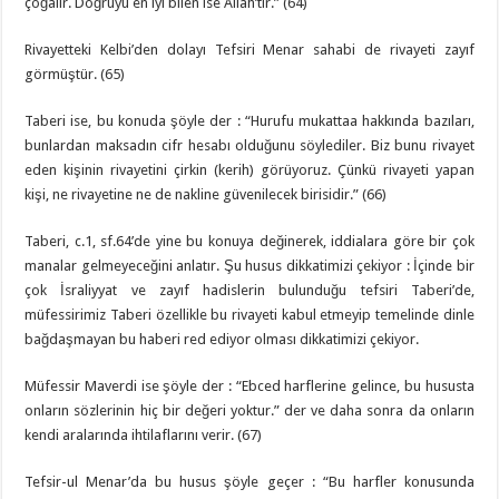
çoğalır. Doğruyu en iyi bilen ise Allah’tır.” (64)
Rivayetteki Kelbi’den dolayı Tefsiri Menar sahabi de rivayeti zayıf
görmüştür. (65)
Taberi ise, bu konuda şöyle der : “Hurufu mukattaa hakkında bazıları,
bunlardan maksadın cifr hesabı olduğunu söylediler. Biz bunu rivayet
eden kişinin rivayetini çirkin (kerih) görüyoruz. Çünkü rivayeti yapan
kişi, ne rivayetine ne de nakline güvenilecek birisidir.” (66)
Taberi, c.1, sf.64’de yine bu konuya değinerek, iddialara göre bir çok
manalar gelmeyeceğini anlatır. Şu husus dikkatimizi çekiyor : İçinde bir
çok İsraliyyat ve zayıf hadislerin bulunduğu tefsiri Taberi’de,
müfessirimiz Taberi özellikle bu rivayeti kabul etmeyip temelinde dinle
bağdaşmayan bu haberi red ediyor olması dikkatimizi çekiyor.
Müfessir Maverdi ise şöyle der : “Ebced harflerine gelince, bu hususta
onların sözlerinin hiç bir değeri yoktur.” der ve daha sonra da onların
kendi aralarında ihtilaflarını verir. (67)
Tefsir-ul Menar’da bu husus şöyle geçer : “Bu harfler konusunda