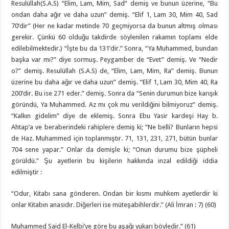
Resulüllah(S.A.S) “Elim, Lam, Mim, Sad” demiş ve bunun üzerine, “Bu
ondan daha ağır ve daha uzun” demiş. “Elif 1, Lam 30, Mim 40, Sad
70’dir” (Her ne kadar metinde 70 geçmiyorsa da bunun altmış olması
gerekir. Çünkü 60 olduğu takdirde söylenilen rakamın toplamı elde
edilebilmektedir.) “İşte bu da 131’dir.” Sonra, “Ya Muhammed, bundan
başka var mı?” diye sormuş. Peygamber de “Evet” demiş. Ve “Nedir
o?” demiş. Resulüllah (S.A.S) de, “Elim, Lam, Mim, Ra” demiş. Bunun
üzerine bu daha ağır ve daha uzun” demiş. “Elif 1, Lam 30, Mim 40, Ra
200’dir. Bu ise 271 eder.” demiş. Sonra da “Senin durumun bize karışık
göründü, Ya Muhammed. Az mı çok mu verildiğini bilmiyoruz” demiş.
“Kalkın gidelim” diye de eklemiş. Sonra Ebu Yasir kardeşi Hay b.
Ahtap’a ve beraberindeki rahiplere demiş ki; “Ne belli? Bunların hepsi
de Haz. Muhammed için toplanmıştır. 71, 131, 231, 271, bütün bunlar
704 sene yapar.” Onlar da demişle ki; “Onun durumu bize şüpheli
görüldü.” Şu ayetlerin bu kişilerin hakkında inzal edildiği iddia
edilmiştir :
“Odur, Kitabı sana gönderen. Ondan bir kısmı muhkem ayetlerdir ki
onlar Kitabın anasıdır. Diğerleri ise müteşabihlerdir.” (Ali İmran : 7) (60)
Muhammed Said El-Kelbi’ye göre bu aşağı yukarı böyledir.” (61)