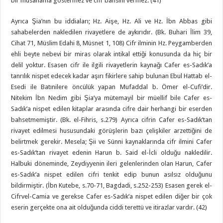
bir müsahama göstermez ve cifr bahsını vermez. (41)
Ayrıca Şia’nın bu iddiaları; Hz. Aişe, Hz. Ali ve Hz. İbn Abbas gibi
sahabelerden nakledilen rivayetlere de aykırıdır. (Bk. Buhari İlim 39,
Cihat 71, Müslim Edahi 8, Müsnet 1, 108) Cifr ilminin Hz. Peygamberden
ehli beyte nebevi bir miras olarak intikal ettiği konusunda da hiç bir
delil yoktur. Esasen cifr ile ilgili rivayetlerin kaynağı Cafer es-Sadık’a
tanrılık nispet edecek kadar aşırı fikirlere sahip bulunan Ebul Hattab el-
Esedi ile Batınilere öncülük yapan Mufaddal b. Ömer el-Cufi’dir.
Nitekim İbn Nedim gibi Şia’ya mütemayil bir müellif bile Cafer es-
Sadık’a nispet edilen kitaplar arasında cifre dair herhangi bir eserden
bahsetmemiştir. (Bk. el-Fihris, s.279) Ayrıca cifrin Cafer es-Sadık’tan
rivayet edilmesi hususundaki görüşlerin bazı çelişkiler arzettiğini de
belirtmek gerekir. Mesela; Şii ve Sünni kaynaklarında cifr ilmini Cafer
es-Sadık’tan rivayet edenin Harun b. Said el-İcli olduğu nakledilir.
Halbuki döneminde, Zeydiyyenin ileri gelenlerinden olan Harun, Cafer
es-Sadık’a nispet edilen cifri tenkit edip bunun asılsız olduğunu
bildirmiştir. (İbn Kutebe, s.70-71, Bagdadi, s.252-253) Esasen gerek el-
Cifrvel-Camia ve gerekse Cafer es-Sadık’a nispet edilen diğer bir çok
eserin gerçekte ona ait olduğunda ciddi terettü ve itirazlar vardır. (42)