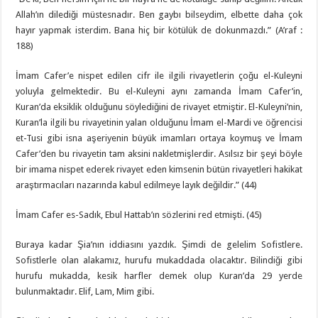
Allah’ın dilediği müstesnadır. Ben gaybı bilseydim, elbette daha çok
hayır yapmak isterdim. Bana hiç bir kötülük de dokunmazdı.” (A’raf :
188)
İmam Cafer’e nispet edilen cifr ile ilgili rivayetlerin çoğu el-Kuleyni
yoluyla gelmektedir. Bu el-Kuleyni aynı zamanda İmam Cafer’in,
Kuran’da eksiklik olduğunu söylediğini de rivayet etmiştir. El-Kuleyni’nin,
Kuran’la ilgili bu rivayetinin yalan olduğunu İmam el-Mardi ve öğrencisi
et-Tusi gibi isna aşeriyenin büyük imamları ortaya koymuş ve İmam
Cafer’den bu rivayetin tam aksini nakletmişlerdir. Asılsız bir şeyi böyle
bir imama nispet ederek rivayet eden kimsenin bütün rivayetleri hakikat
araştırmacıları nazarında kabul edilmeye layık değildir.” (44)
İmam Cafer es-Sadık, Ebul Hattab’ın sözlerini red etmişti. (45)
Buraya kadar Şia’nın iddiasını yazdık. Şimdi de gelelim Sofistlere.
Sofistlerle olan alakamız, hurufu mukaddada olacaktır. Bilindiği gibi
hurufu mukadda, kesik harfler demek olup Kuran’da 29 yerde
bulunmaktadır. Elif, Lam, Mim gibi.