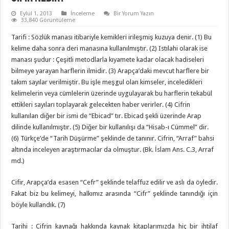
Eylül 1, 2013
İnceleme
Bir Yorum Yazın
33,840 Görüntüleme
Tarifi : Sözlük manası itibariyle kemikleri irileşmiş kuzuya denir. (1) Bu
kelime daha sonra deri manasına kullanılmıştır. (2) Istılahi olarak ise
manası şudur : Çeşitli metodlarla kıyamete kadar olacak hadiseleri
bilmeye yarayan harflerin ilmidir. (3) Arapça’daki mevcut harflere bir
takım sayılar verilmiştir. Bu işle meşgul olan kimseler, inceledikleri
kelimelerin veya cümlelerin üzerinde uygulayarak bu harflerin tekabül
ettikleri sayıları toplayarak gelecekten haber verirler. (4) Cifrin
kullanılan diğer bir ismi de “Ebicad” tır. Ebicad şekli üzerinde Arap
dilinde kullanılmıştır. (5) Diğer bir kullanılışı da “Hisab-ı Cümmel” dir.
(6) Türkçe’de “Tarih Düşürme” şeklinde de tanınır. Cifrin, “Arraf” bahsi
altında inceleyen araştırmacılar da olmuştur. (Bk. İslam Ans. C.3, Arraf
md.)
Cifir, Arapça’da esasen “Cefr” şeklinde telaffuz edilir ve aslı da öyledir.
Fakat biz bu kelimeyi, halkımız arasında “Cifr” şeklinde tanındığı için
böyle kullandık. (7)
Tarihi : Cifrin kaynağı hakkında kaynak kitaplarımızda hiç bir ihtilaf