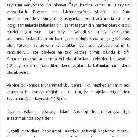
sayılarını veriyorlardı. Ve nihayet Ğayn harfine kadar 1000 sayısını
veriyorlardı. Böylece sen İskenderiye’de, Mısır’da ve Rum
memleketlerinde ve Suriye’de Hıristiyanların kendi aralarında Kur’an’ın
indiği zamanlarda kullanılan dini işaret taşıyan dini harfler olarak kabul
ettiklerini görürsün…. İşte böylece Yahudi ve Hıristiyanların kendi
aralarında kullandıkları bir harf işareti olduğu sana açıkça gözükmüş
olur. Nitekim Yahudilerin kullandıkları bu harf işaretleri cifrin ta
kendisidir…. İşte böylece en zeki kardeş bilmiş olundu ki cifr,
Yahudilerin kendi aralarında örf olarak kullana geldikleri bir şeydir.”
(18) diyerek cifrin, Yahudilerin kendi aralarında kullanılan harf işlemi
olarak belirtir.
Ve yine bu konuda Muhammed Ebu Zehra, Fıkhi Mezhepler Tarihi adlı
kitabında bu konuya değinir ve “Bu ilim, İsrail oğulları bilginlerinin
faydalandığı bir kaynaktır” (19) der.
Diyanet Vakfının çıkardığı İslam Ansiklopedisinin konuyla ilgili
araştırmasında şöyle der :
“Çeşitli metodlara başvurmak suretiyle geleceği keşfetme merakı,