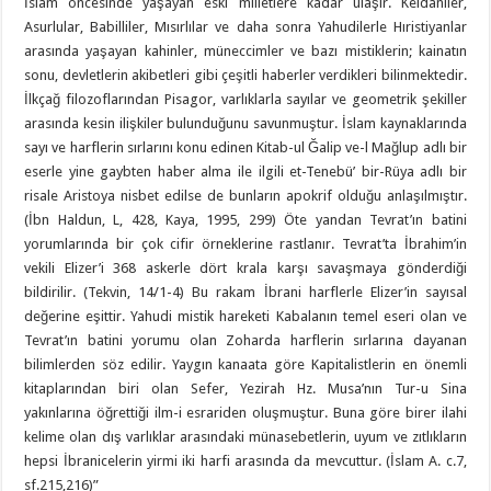
İslam öncesinde yaşayan eski milletlere kadar ulaşır. Keldaniler,
Asurlular, Babilliler, Mısırlılar ve daha sonra Yahudilerle Hıristiyanlar
arasında yaşayan kahinler, müneccimler ve bazı mistiklerin; kainatın
sonu, devletlerin akibetleri gibi çeşitli haberler verdikleri bilinmektedir.
İlkçağ filozoflarından Pisagor, varlıklarla sayılar ve geometrik şekiller
arasında kesin ilişkiler bulunduğunu savunmuştur. İslam kaynaklarında
sayı ve harflerin sırlarını konu edinen Kitab-ul Ğalip ve-l Mağlup adlı bir
eserle yine gaybten haber alma ile ilgili et-Tenebü’ bir-Rüya adlı bir
risale Aristoya nisbet edilse de bunların apokrif olduğu anlaşılmıştır.
(İbn Haldun, L, 428, Kaya, 1995, 299) Öte yandan Tevrat’ın batini
yorumlarında bir çok cifir örneklerine rastlanır. Tevrat’ta İbrahim’in
vekili Elizer’i 368 askerle dört krala karşı savaşmaya gönderdiği
bildirilir. (Tekvin, 14/1-4) Bu rakam İbrani harflerle Elizer’in sayısal
değerine eşittir. Yahudi mistik hareketi Kabalanın temel eseri olan ve
Tevrat’ın batini yorumu olan Zoharda harflerin sırlarına dayanan
bilimlerden söz edilir. Yaygın kanaata göre Kapitalistlerin en önemli
kitaplarından biri olan Sefer, Yezirah Hz. Musa’nın Tur-u Sina
yakınlarına öğrettiği ilm-i esrariden oluşmuştur. Buna göre birer ilahi
kelime olan dış varlıklar arasındaki münasebetlerin, uyum ve zıtlıkların
hepsi İbranicelerin yirmi iki harfi arasında da mevcuttur. (İslam A. c.7,
sf.215,216)”