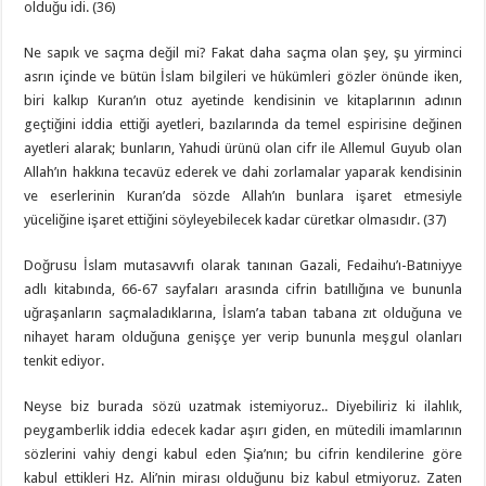
olduğu idi. (36)
Ne sapık ve saçma değil mi? Fakat daha saçma olan şey, şu yirminci
asrın içinde ve bütün İslam bilgileri ve hükümleri gözler önünde iken,
biri kalkıp Kuran’ın otuz ayetinde kendisinin ve kitaplarının adının
geçtiğini iddia ettiği ayetleri, bazılarında da temel espirisine değinen
ayetleri alarak; bunların, Yahudi ürünü olan cifr ile Allemul Guyub olan
Allah’ın hakkına tecavüz ederek ve dahi zorlamalar yaparak kendisinin
ve eserlerinin Kuran’da sözde Allah’ın bunlara işaret etmesiyle
yüceliğine işaret ettiğini söyleyebilecek kadar cüretkar olmasıdır. (37)
Doğrusu İslam mutasavvıfı olarak tanınan Gazali, Fedaihu’ı-Batıniyye
adlı kitabında, 66-67 sayfaları arasında cifrin batıllığına ve bununla
uğraşanların saçmaladıklarına, İslam’a taban tabana zıt olduğuna ve
nihayet haram olduğuna genişçe yer verip bununla meşgul olanları
tenkit ediyor.
Neyse biz burada sözü uzatmak istemiyoruz.. Diyebiliriz ki ilahlık,
peygamberlik iddia edecek kadar aşırı giden, en mütedili imamlarının
sözlerini vahiy dengi kabul eden Şia’nın; bu cifrin kendilerine göre
kabul ettikleri Hz. Ali’nin mirası olduğunu biz kabul etmiyoruz. Zaten