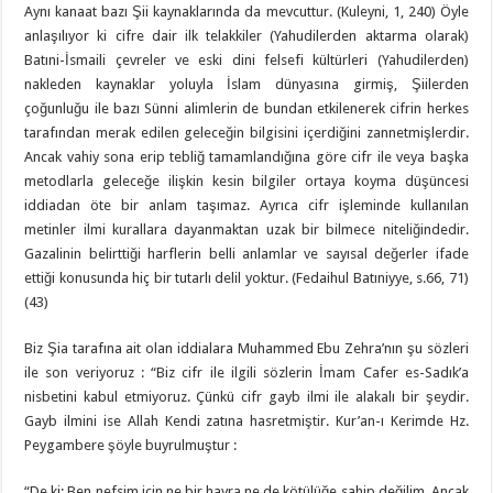
Aynı kanaat bazı Şii kaynaklarında da mevcuttur. (Kuleyni, 1, 240) Öyle
anlaşılıyor ki cifre dair ilk telakkiler (Yahudilerden aktarma olarak)
Batıni-İsmaili çevreler ve eski dini felsefi kültürleri (Yahudilerden)
nakleden kaynaklar yoluyla İslam dünyasına girmiş, Şiilerden
çoğunluğu ile bazı Sünni alimlerin de bundan etkilenerek cifrin herkes
tarafından merak edilen geleceğin bilgisini içerdiğini zannetmişlerdir.
Ancak vahiy sona erip tebliğ tamamlandığına göre cifr ile veya başka
metodlarla geleceğe ilişkin kesin bilgiler ortaya koyma düşüncesi
iddiadan öte bir anlam taşımaz. Ayrıca cifr işleminde kullanılan
metinler ilmi kurallara dayanmaktan uzak bir bilmece niteliğindedir.
Gazalinin belirttiği harflerin belli anlamlar ve sayısal değerler ifade
ettiği konusunda hiç bir tutarlı delil yoktur. (Fedaihul Batıniyye, s.66, 71)
(43)
Biz Şia tarafına ait olan iddialara Muhammed Ebu Zehra’nın şu sözleri
ile son veriyoruz : “Biz cifr ile ilgili sözlerin İmam Cafer es-Sadık’a
nisbetini kabul etmiyoruz. Çünkü cifr gayb ilmi ile alakalı bir şeydir.
Gayb ilmini ise Allah Kendi zatına hasretmiştir. Kur’an-ı Kerimde Hz.
Peygambere şöyle buyrulmuştur :
“De ki; Ben nefsim için ne bir hayra ne de kötülüğe sahip değilim. Ancak