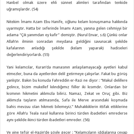
Hanbel olmak üzere ehli sünnet alimleri tarafından tenkide
uğramışlardır. (54)
Nitekim İmamı Azam Ebu Hanife, oğlunu kelam konuşmama hakkında
uyarmıştır. Hatta bir seferinde İmamı Azam, yanına gelen cehmiyyi bir
adama “Çık yanımdan ey kafir” demiştir. (Nurul Envar, s.6) Çünkü onlar
Allah’ın ilminin sonradan meydana geldiğini savunacak şekilde
kafalarının anladığı şekilde (kelam yaparak) hadiseleri
değerlendiriyorlardı. (55)
Yani kelamcılar, Kuran’da manasının anlaşılamayacağı ayetleri kabul
etmezler, buna da ayetlerden delil getirmeye çalışırlar. Fakat bu görüş
yanlıştır. Bakın bu konuda Fahreddin er-Razi ne diyor : “Makul delillere
gelince, bizim mukellef kılındığımız fiiller iki kısımdır. Onlardan bir
kısmının hikmetini aklımızla biliriz. Namaz, Zekat ve Oruç gibi. Biz
aklımızla taşların atılmasında, Safa ile Merve arasındaki koşmada
bahis mevzuu olan hikmeti bilemeyiz.” Muhakkiklerin ittifak ettiklerine
göre Allah’u Teala nasıl kullarına birinci türden ibadetleri emrederse
aynı şekilde ikinci türden ibadetleri emreder. (56)
Ve yine tefsir el-Hazin’de şöyle geçer : “Kelamcıların iddialarına cevap