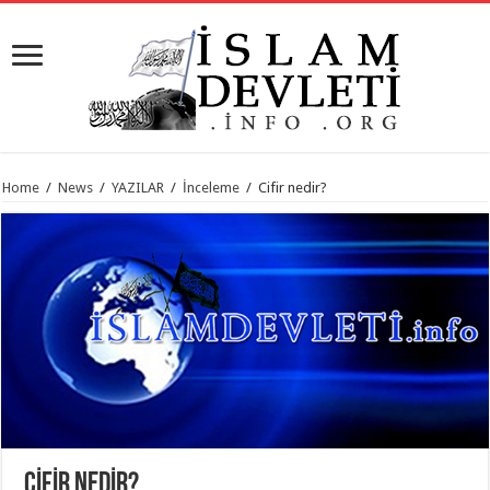
Home
/
News
/
YAZILAR
/
İnceleme
/
Cifir nedir?
CIFIR NEDIR?