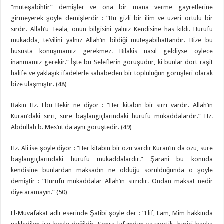
“müteşabihtir” demişler ve ona bir mana verme gayretlerine
girmeyerek şöyle demişlerdir : “Bu gizli bir ilim ve üzeri örtülü bir
sırdır. Allah’u Teala, onun bilgisini yalnız Kendisine has kıldı. Hurufu
mukadda, te’vilini yalnız Allah’ın bildiği müteşabihattandır. Bize bu
hususta konuşmamız gerekmez. Bilakis nasıl geldiyse öylece
inanmamız gerekir.” İşte bu Seleflerin görüşüdür, ki bunlar dört raşit
halife ve yaklaşık ifadelerle sahabeden bir topluluğun görüşleri olarak
bize ulaşmıştır. (48)
Bakın Hz. Ebu Bekir ne diyor : “Her kitabın bir sırrı vardır. Allah’ın
Kuran’daki sırrı, sure başlangıçlarındaki hurufu mukaddalardır.” Hz.
Abdullah b. Mes’ut da aynı görüştedir. (49)
Hz. Ali ise şöyle diyor : “Her kitabın bir özü vardır Kuran’ın da özü, sure
başlangıçlarındaki hurufu mukaddalardır.” Şarani bu konuda
kendisine bunlardan maksadın ne olduğu sorulduğunda o şöyle
demiştir : “Hurufu mukaddalar Allah’ın sırrıdır. Ondan maksat nedir
diye aramayın.” (50)
El-Muvafakat adlı eserinde Şatibi şöyle der : “Elif, Lam, Mim hakkında