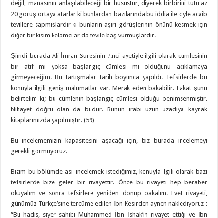
değil, manasının anlaşılabileceği bir husustur, diyerek birbirini tutmaz
20 görüş ortaya atarlar ki bunlardan bazılarında bu iddia ile öyle acaib
tevillere sapmışlardır ki bunların aşırı görüşlerinin önünü kesmek için
diğer bir kısım kelamcılar da tevile baş vurmuşlardır.
Şimdi burada Ali İmran Suresinin 7.nci ayetiyle ilgili olarak cümlesinin
bir atıf mı yoksa başlangıç cümlesi mi olduğunu açıklamaya
girmeyeceğim. Bu tartışmalar tarih boyunca yapıldı. Tefsirlerde bu
konuyla ilgili geniş malumatlar var. Merak eden bakabilir. Fakat şunu
belirtelim ki; bu cümlenin başlangıç cümlesi olduğu benimsenmiştir.
Nihayet doğru olan da budur. Bunun irabı uzun uzadıya kaynak
kitaplarımızda yapılmıştır. (59)
Bu incelememizin kapasitesini aşacağı için, biz burada incelemeyi
gerekli görmüyoruz.
Bizim bu bölümde asıl incelemek istediğimiz, konuyla ilgili olarak bazı
tefsirlerde bize gelen bir rivayettir. Önce bu rivayeti hep beraber
okuyalım ve sonra tefsirlere yeniden dönüp bakalım. Evet rivayeti,
günümüz Türkçe’sine tercüme edilen İbn Kesirden aynen naklediyoruz :
“Bu hadis, siyer sahibi Muhammed İbn İshak’ın rivayet ettiği ve İbn