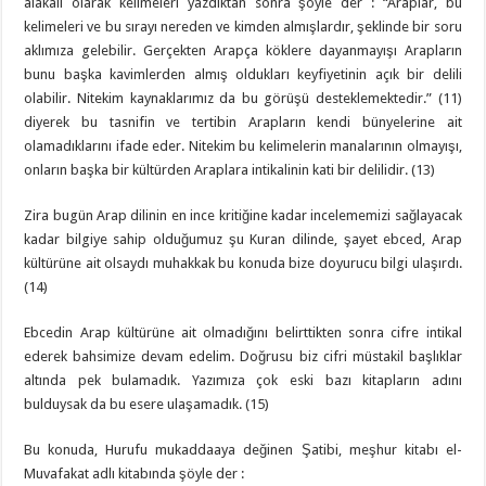
alakalı olarak kelimeleri yazdıktan sonra şöyle der : “Araplar, bu
kelimeleri ve bu sırayı nereden ve kimden almışlardır, şeklinde bir soru
aklımıza gelebilir. Gerçekten Arapça köklere dayanmayışı Arapların
bunu başka kavimlerden almış oldukları keyfiyetinin açık bir delili
olabilir. Nitekim kaynaklarımız da bu görüşü desteklemektedir.” (11)
diyerek bu tasnifin ve tertibin Arapların kendi bünyelerine ait
olamadıklarını ifade eder. Nitekim bu kelimelerin manalarının olmayışı,
onların başka bir kültürden Araplara intikalinin kati bir delilidir. (13)
Zira bugün Arap dilinin en ince kritiğine kadar incelememizi sağlayacak
kadar bilgiye sahip olduğumuz şu Kuran dilinde, şayet ebced, Arap
kültürüne ait olsaydı muhakkak bu konuda bize doyurucu bilgi ulaşırdı.
(14)
Ebcedin Arap kültürüne ait olmadığını belirttikten sonra cifre intikal
ederek bahsimize devam edelim. Doğrusu biz cifri müstakil başlıklar
altında pek bulamadık. Yazımıza çok eski bazı kitapların adını
bulduysak da bu esere ulaşamadık. (15)
Bu konuda, Hurufu mukaddaaya değinen Şatibi, meşhur kitabı el-
Muvafakat adlı kitabında şöyle der :