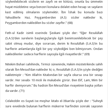
söylenilebilecek sözlerin en zayıfı ve en kötüsü, onunla bu ümmetin
hayat müddetine veya benzeri konulara delalet eden hesap ve sayıların
kast edilmiş olmalarını söylemektir. İbn İshak bu konuda bazı
Yahudilerle Haz. Peygamberden (A.S) sözler nakleder ki,
Peygamberden nakledilen bu sözler zayıftır.” (68)
Feth-ul Kadir isimli eserinde Şevkani şöyle der: “Eğer Resulüllah
(S.A.S)’den surelerin başlangıçlarıyla ilgili benimsenilebilecek bir şey
sabit olmuş mudur, diye sorarsan, derim ki Resulüllah (S.A.S)’in bu
harflerin anlamlarıyla ilgili bir şey söylediğini ben bilmiyorum. Ondan
nakledilenler sadece harflerin sayısıyla ilgili rivayetlerdir.” (69)
Nitekim Buhari sahihinde, Tirmizi süneninde, Hakim müstetrikinde sahih
olarak İbn Mesud’dan nakleder ki; o, Resulüllah (S.A.S)’in şöyle dediğini
nakletmiştir : “Kim Allah’ın Kitabından bir sayfa okursa ona bir sevap
vardır. Her sevabı 10 misli ile mukabele görür. Ben Elif, Lam, Mim bir
harftir demiyorum.” Bu hadisin İbn Mesud’dan rivayetinin başka yolları
da vardır. (71)
Celaleddin es-Suyuti ise meşhur kitabı el-Itkan’da şöyle der : “Suheyli
sure evvelinde bulunan harflerin mükerrer harfinden sonraki sayısının