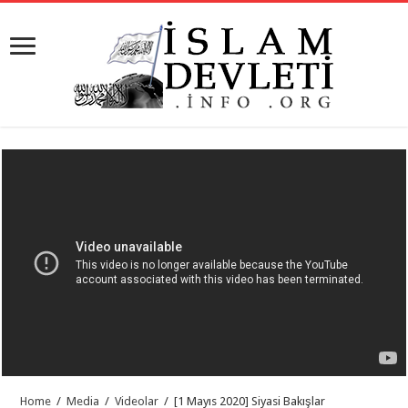
Home
/
Media
/
Videolar
/
[1 Mayıs 2020] Siyasi Bakışlar