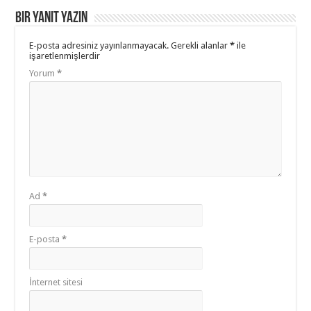
Bir yanıt yazın
E-posta adresiniz yayınlanmayacak.
Gerekli alanlar
*
ile
işaretlenmişlerdir
Yorum
*
Ad
*
E-posta
*
İnternet sitesi