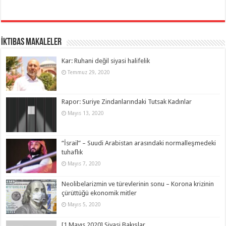
İktibas Makaleler
Kar: Ruhani değil siyasi halifelik
Temmuz 29, 2020
Rapor: Suriye Zindanlarındaki Tutsak Kadınlar
Mayıs 13, 2020
“İsrail” – Suudi Arabistan arasındaki normalleşmedeki
tuhaflık
Mayıs 7, 2020
Neolibelarizmin ve türevlerinin sonu – Korona krizinin
çürüttüğü ekonomik mitler
Mayıs 5, 2020
[1 Mayıs 2020] Siyasi Bakışlar