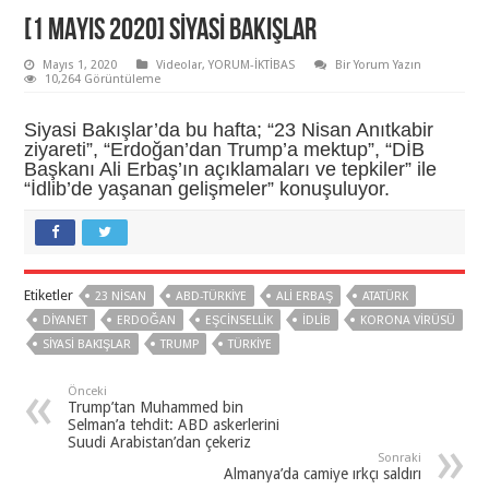
[1 MAYIS 2020] SIYASI BAKIŞLAR
Mayıs 1, 2020
Videolar
,
YORUM-İKTİBAS
Bir Yorum Yazın
10,264 Görüntüleme
Siyasi Bakışlar’da bu hafta; “23 Nisan Anıtkabir
ziyareti”, “Erdoğan’dan Trump’a mektup”, “DİB
Başkanı Ali Erbaş’ın açıklamaları ve tepkiler” ile
“İdlib’de yaşanan gelişmeler” konuşuluyor.
Etiketler
23 NISAN
ABD-TÜRKIYE
ALI ERBAŞ
ATATÜRK
DIYANET
ERDOĞAN
EŞCINSELLIK
IDLIB
KORONA VIRÜSÜ
SIYASI BAKIŞLAR
TRUMP
TÜRKIYE
Önceki
Trump’tan Muhammed bin
Selman’a tehdit: ABD askerlerini
Suudi Arabistan’dan çekeriz
Sonraki
Almanya’da camiye ırkçı saldırı