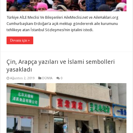
Türkiye AİLE Meclisi Ve Bileşenleri AileMeclisi.net ve AileHaklari.org
Cumhurbaşkanı Erdoğan’a açık mektup göndererek aile kurumunu
tehlikeye atan İstanbul Sözleşmesi’nin iptalini istedi.
Devamı için »
Çin, Arapça yazıları ve İslami sembolleri
yasakladı
Ağustos 2, 2019
DÜNYA
0