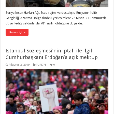
Suriye İnsan Hakları Ağı, Esed rejimi ve destekçisi Rusya’nın İdlib
Gerginliği Azaltma Bölgesi’ndeki yerleşimlere 26 Nisan-27 Temmuz’da
düzenlediği saldırılarda 781 sivilin öldüğünü duyurdu.
Devamı için »
İstanbul Sözleşmesi’nin iptali ile ilgili
Cumhurbaşkanı Erdoğan’a açık mektup
Ağustos 2, 2019
TÜRKİYE
0