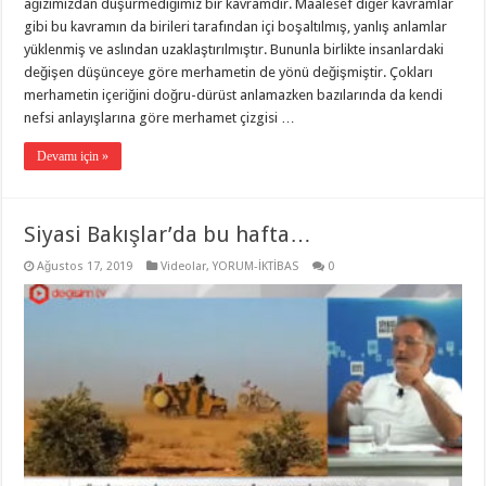
ağızımızdan düşürmediğimiz bir kavramdır. Maalesef diğer kavramlar
gibi bu kavramın da birileri tarafından içi boşaltılmış, yanlış anlamlar
yüklenmiş ve aslından uzaklaştırılmıştır. Bununla birlikte insanlardaki
değişen düşünceye göre merhametin de yönü değişmiştir. Çokları
merhametin içeriğini doğru-dürüst anlamazken bazılarında da kendi
nefsi anlayışlarına göre merhamet çizgisi …
Devamı için »
Siyasi Bakışlar’da bu hafta…
Ağustos 17, 2019
Videolar
,
YORUM-İKTİBAS
0