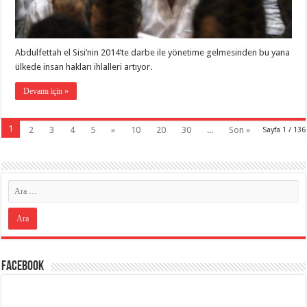
Abdulfettah el Sisi’nin 2014’te darbe ile yönetime gelmesinden bu yana
ülkede insan hakları ihlalleri artıyor.
Devamı için »
1
2
3
4
5
»
10
20
30
...
Son »
Sayfa 1 / 136
Facebook