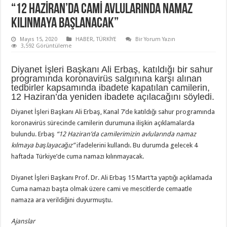
“12 HAZIRAN’DA CAMI AVLULARINDA NAMAZ
KILINMAYA BAŞLANACAK”
Mayıs 15, 2020
HABER
,
TÜRKİYE
Bir Yorum Yazın
3,592 Görüntüleme
Diyanet İşleri Başkanı Ali Erbaş, katıldığı bir sahur
programında koronavirüs salgınına karşı alınan
tedbirler kapsamında ibadete kapatılan camilerin,
12 Haziran’da yeniden ibadete açılacağını söyledi.
Diyanet İşleri Başkanı Ali Erbaş, Kanal 7’de katıldığı sahur programında
koronavirüs sürecinde camilerin durumuna ilişkin açıklamalarda
bulundu. Erbaş
“12 Haziran’da camilerimizin avlularında namaz
kılmaya başlayacağız”
ifadelerini kullandı. Bu durumda gelecek 4
haftada Türkiye’de cuma namazı kılınmayacak.
Diyanet İşleri Başkanı Prof. Dr. Ali Erbaş 15 Mart’ta yaptığı açıklamada
Cuma namazı başta olmak üzere cami ve mescitlerde cemaatle
namaza ara verildiğini duyurmuştu.
Ajanslar