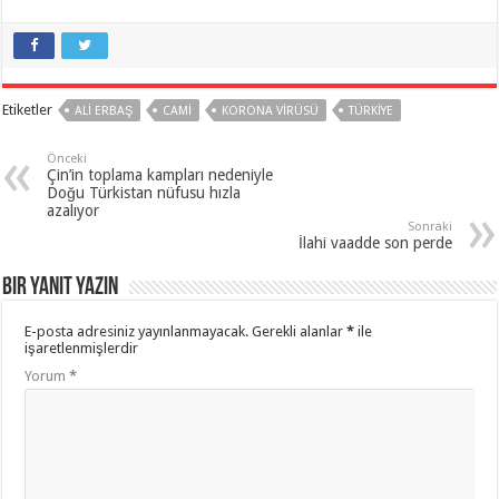
Etiketler
ALI ERBAŞ
CAMI
KORONA VIRÜSÜ
TÜRKIYE
Önceki
Çin’in toplama kampları nedeniyle
Doğu Türkistan nüfusu hızla
azalıyor
Sonraki
İlahi vaadde son perde
Bir yanıt yazın
E-posta adresiniz yayınlanmayacak.
Gerekli alanlar
*
ile
işaretlenmişlerdir
Yorum
*