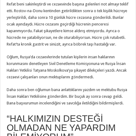
Refat beni sakinleştirdi ve cezaevinde başına gelenleri not almayı teklif
etti. Rostov-na-Donu kentinden getirildikten sonra o tek kişilik hücreye
yerleştirildi, daha sonra 10 günlük hücre cezasına gönderildi. Bunlar
ocak ayındaydı. Hücre cezasını geçirdiği hücrenin penceresi
kapanmıyordu. Fakat şikayetlere kimse aldırış etmiyordu. Ayrıca o
hücrede ne yatabiliyorsun, ne de oturabiliyorsun. Hücre çok rutubetli.
Refat’ta kronik gastrit ve sinüzit, ayrıca böbrek taşı hastalığı var.
Oğlum, Rusya’da cezaevlerinde tutulan kişilerin insan haklarının
korunmasını denetleyen Sivil Denetleme Komisyonuna ve Rusya İnsan
Hakları Yetkilisi Tatyana Moskolkova’ya şikayet dilekçeleri yazdı. Ancak
cezaevi çalışanları onun mektuplarını göndermedi.
Daha sonra ben oğlumun bana anlattıklarını yazdım ve mektubu Rusya
İnsan Hakları Yetkilisine gönderdim. Bir buçuk ay sonra cevap geldi.
Bana başvurumun incelendiğini ve savcılığa iletildiğini bildirmişlerdi.
“HALKIMIZIN DESTEĞİ
OLMADAN NE YAPARDIM