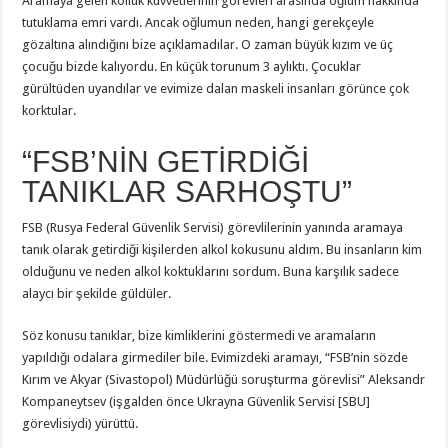
Aramaya gelen kolluk kuvvetlerinin görevleri arasında oğlum hakkında
tutuklama emri vardı. Ancak oğlumun neden, hangi gerekçeyle
gözaltına alındığını bize açıklamadılar. O zaman büyük kızım ve üç
çocuğu bizde kalıyordu. En küçük torunum 3 aylıktı. Çocuklar
gürültüden uyandılar ve evimize dalan maskeli insanları görünce çok
korktular.
“FSB’NİN GETİRDİĞİ
TANIKLAR SARHOŞTU”
FSB (Rusya Federal Güvenlik Servisi) görevlilerinin yanında aramaya
tanık olarak getirdiği kişilerden alkol kokusunu aldım. Bu insanların kim
olduğunu ve neden alkol koktuklarını sordum. Buna karşılık sadece
alaycı bir şekilde güldüler.
Söz konusu tanıklar, bize kimliklerini göstermedi ve aramaların
yapıldığı odalara girmediler bile. Evimizdeki aramayı, “FSB’nin sözde
Kırım ve Akyar (Sivastopol) Müdürlüğü soruşturma görevlisi” Aleksandr
Kompaneytsev (işgalden önce Ukrayna Güvenlik Servisi [SBU]
görevlisiydi) yürüttü.