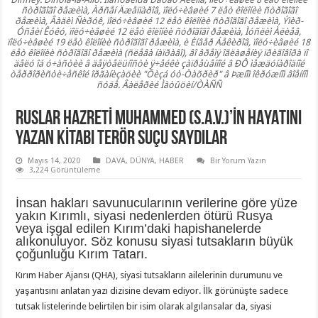
ñòðîãîãî ðåæèìà, Àðñåí Äæåïïàðîâ, ïîëó÷èâøèé 7 ëåò êîëîíèè ñòðîãîãî
ðåæèìà, Âàäèì Ñèðóê, ïîëó÷èâøèé 12 ëåò êîëîíèè ñòðîãîãî ðåæèìà, Ýìèð-
Óñåèí Êóêó, ïîëó÷èâøèé 12 ëåò êîëîíèè ñòðîãîãî ðåæèìà, Ìóñëèì Àëèåâ,
ïîëó÷èâøèé 19 ëåò êîëîíèè ñòðîãîãî ðåæèìà, è Èíâåð Áåêèðîâ, ïîëó÷èâøèé 18
ëåò êîëîíèè ñòðîãîãî ðåæèìà (ñëåâà íàïðàâî), âî âðåìÿ îãëàøåíèÿ ïðèãîâîðà ïî
äåëó îá ó÷àñòèè â äåÿòåëüíîñòè ÿ÷åéêè çàïðåùåííîé â ÐÔ ìåæäóíàðîäíîé
òåððîðèñòè÷åñêîé îðãàíèçàöèè "Õèçá óò-Òàõðèð" â Þæíîì îêðóæíîì âîåííîì
ñóäå. Âàëåðèé Ìàòûöèí/ÒÀÑÑ
RUSLAR HAZRETI MUHAMMED (S.A.V.)’IN HAYATINI
YAZAN KITABI TERÖR SUÇU SAYDILAR
Mayıs 14, 2020
DAVA
,
DÜNYA
,
HABER
Bir Yorum Yazın
3,224 Görüntüleme
İnsan hakları savunucularının verilerine göre yüze
yakın Kırımlı, siyasi nedenlerden ötürü Rusya
veya işgal edilen Kırım’daki hapishanelerde
alıkonuluyor. Söz konusu siyasi tutsakların büyük
çoğunluğu Kırım Tatarı.
Kırım Haber Ajansı (QHA), siyasi tutsakların ailelerinin durumunu ve
yaşantısını anlatan yazı dizisine devam ediyor. İlk görünüşte sadece
tutsak listelerinde belirtilen bir isim olarak algılansalar da, siyasi