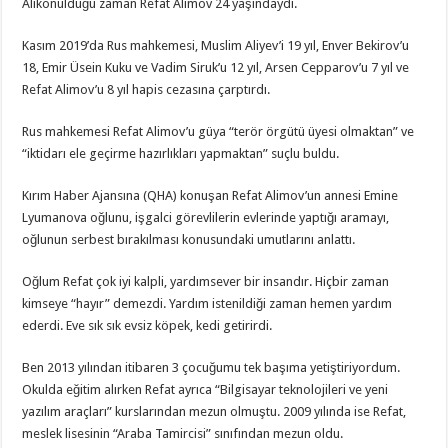
Alıkonulduğu zaman Refat Alimov 24 yaşındaydı.
Kasım 2019’da Rus mahkemesi, Muslim Aliyev’i 19 yıl, Enver Bekirov’u
18, Emir Üsein Kuku ve Vadim Siruk’u 12 yıl, Arsen Cepparov’u 7 yıl ve
Refat Alimov’u 8 yıl hapis cezasına çarptırdı.
Rus mahkemesi Refat Alimov’u güya “terör örgütü üyesi olmaktan” ve
“iktidarı ele geçirme hazırlıkları yapmaktan” suçlu buldu.
Kırım Haber Ajansına (QHA) konuşan Refat Alimov’un annesi Emine
Lyumanova oğlunu, işgalci görevlilerin evlerinde yaptığı aramayı,
oğlunun serbest bırakılması konusundaki umutlarını anlattı.
Oğlum Refat çok iyi kalpli, yardımsever bir insandır. Hiçbir zaman
kimseye “hayır” demezdi. Yardım istenildiği zaman hemen yardım
ederdi. Eve sık sık evsiz köpek, kedi getirirdi.
Ben 2013 yılından itibaren 3 çocuğumu tek başıma yetiştiriyordum.
Okulda eğitim alırken Refat ayrıca “Bilgisayar teknolojileri ve yeni
yazılım araçları” kurslarından mezun olmuştu. 2009 yılında ise Refat,
meslek lisesinin “Araba Tamircisi” sınıfından mezun oldu.