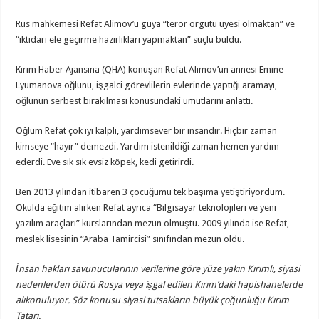
Rus mahkemesi Refat Alimov’u güya “terör örgütü üyesi olmaktan” ve
“iktidarı ele geçirme hazırlıkları yapmaktan” suçlu buldu.
Kırım Haber Ajansına (QHA) konuşan Refat Alimov’un annesi Emine
Lyumanova oğlunu, işgalci görevlilerin evlerinde yaptığı aramayı,
oğlunun serbest bırakılması konusundaki umutlarını anlattı.
Oğlum Refat çok iyi kalpli, yardımsever bir insandır. Hiçbir zaman
kimseye “hayır” demezdi. Yardım istenildiği zaman hemen yardım
ederdi. Eve sık sık evsiz köpek, kedi getirirdi.
Ben 2013 yılından itibaren 3 çocuğumu tek başıma yetiştiriyordum.
Okulda eğitim alırken Refat ayrıca “Bilgisayar teknolojileri ve yeni
yazılım araçları” kurslarından mezun olmuştu. 2009 yılında ise Refat,
meslek lisesinin “Araba Tamircisi” sınıfından mezun oldu.
İnsan hakları savunucularının verilerine göre yüze yakın Kırımlı, siyasi
nedenlerden ötürü Rusya veya işgal edilen Kırım’daki hapishanelerde
alıkonuluyor. Söz konusu siyasi tutsakların büyük çoğunluğu Kırım
Tatarı.