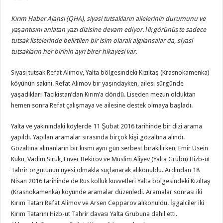
Kırım Haber Ajansı (QHA), siyasi tutsakların ailelerinin durumunu ve
yaşantısını anlatan yazı dizisine devam ediyor. İlk görünüşte sadece
tutsak listelerinde belirtilen bir isim olarak algılansalar da, siyasi
tutsakların her birinin ayrı birer hikayesi var.
Siyasi tutsak Refat Alimov, Yalta bölgesindeki Kızıltaş (Krasnokamenka)
köyünün sakini. Refat Alimov bir yaşındayken, ailesi sürgünde
yaşadıkları Tacikistan’dan Kırım’a döndü. Liseden mezun olduktan
hemen sonra Refat çalışmaya ve ailesine destek olmaya başladı.
Yalta ve yakınındaki köylerde 11 Şubat 2016 tarihinde bir dizi arama
yapıldı. Yapılan aramalar sırasında birçok kişi gözaltına alındı.
Gözaltına alınanların bir kısmı aynı gün serbest bırakılırken, Emir Üsein
Kuku, Vadim Siruk, Enver Bekirov ve Muslim Aliyev (Yalta Grubu) Hizb-ut
Tahrir örgütünün üyesi olmakla suçlanarak alıkonuldu. Ardından 18
Nisan 2016 tarihinde de Rus kolluk kuvvetleri Yalta bölgesindeki Kızıltaş
(Krasnokamenka) köyünde aramalar düzenledi. Aramalar sonrası iki
Kırım Tatarı Refat Alimov ve Arsen Cepparov alıkonuldu. İşgalciler iki
Kırım Tatarını Hizb-ut Tahrir davası Yalta Grubuna dahil etti.