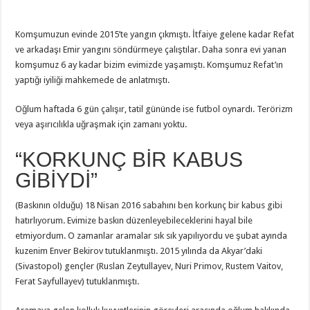
Komşumuzun evinde 2015’te yangın çıkmıştı. İtfaiye gelene kadar Refat
ve arkadaşı Emir yangını söndürmeye çalıştılar. Daha sonra evi yanan
komşumuz 6 ay kadar bizim evimizde yaşamıştı. Komşumuz Refat’ın
yaptığı iyiliği mahkemede de anlatmıştı.
Oğlum haftada 6 gün çalışır, tatil gününde ise futbol oynardı. Terörizm
veya aşırıcılıkla uğraşmak için zamanı yoktu.
“KORKUNÇ BİR KABUS
GİBİYDİ”
(Baskının olduğu) 18 Nisan 2016 sabahını ben korkunç bir kabus gibi
hatırlıyorum. Evimize baskın düzenleyebileceklerini hayal bile
etmiyordum. O zamanlar aramalar sık sık yapılıyordu ve şubat ayında
kuzenim Enver Bekirov tutuklanmıştı. 2015 yılında da Akyar’daki
(Sivastopol) gençler (Ruslan Zeytullayev, Nuri Primov, Rustem Vaitov,
Ferat Sayfullayev) tutuklanmıştı.