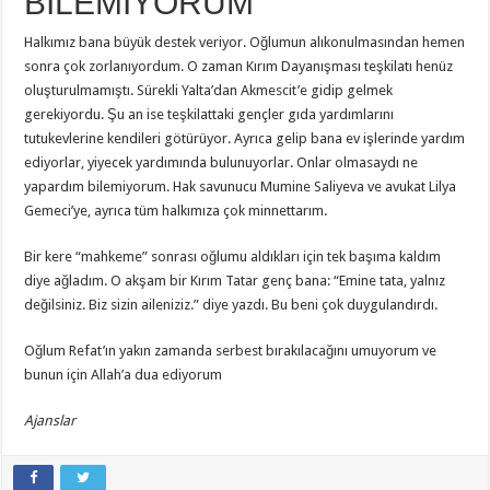
BİLEMİYORUM”
Halkımız bana büyük destek veriyor. Oğlumun alıkonulmasından hemen
sonra çok zorlanıyordum. O zaman Kırım Dayanışması teşkilatı henüz
oluşturulmamıştı. Sürekli Yalta’dan Akmescit’e gidip gelmek
gerekiyordu. Şu an ise teşkilattaki gençler gıda yardımlarını
tutukevlerine kendileri götürüyor. Ayrıca gelip bana ev işlerinde yardım
ediyorlar, yiyecek yardımında bulunuyorlar. Onlar olmasaydı ne
yapardım bilemiyorum. Hak savunucu Mumine Saliyeva ve avukat Lilya
Gemeci’ye, ayrıca tüm halkımıza çok minnettarım.
Bir kere “mahkeme” sonrası oğlumu aldıkları için tek başıma kaldım
diye ağladım. O akşam bir Kırım Tatar genç bana: “Emine tata, yalnız
değilsiniz. Biz sizin aileniziz.” diye yazdı. Bu beni çok duygulandırdı.
Oğlum Refat’ın yakın zamanda serbest bırakılacağını umuyorum ve
bunun için Allah’a dua ediyorum
Ajanslar