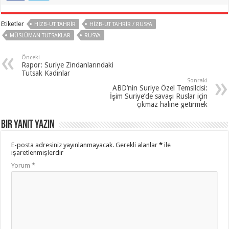
Etiketler
HIZB-UT TAHRIR
HIZB-UT TAHRIR / RUSYA
MÜSLÜMAN TUTSAKLAR
RUSYA
Önceki
Rapor: Suriye Zindanlarındaki
Tutsak Kadınlar
Sonraki
ABD’nin Suriye Özel Temsilcisi:
İşim Suriye’de savaşı Ruslar için
çıkmaz haline getirmek
Bir yanıt yazın
E-posta adresiniz yayınlanmayacak.
Gerekli alanlar
*
ile
işaretlenmişlerdir
Yorum
*