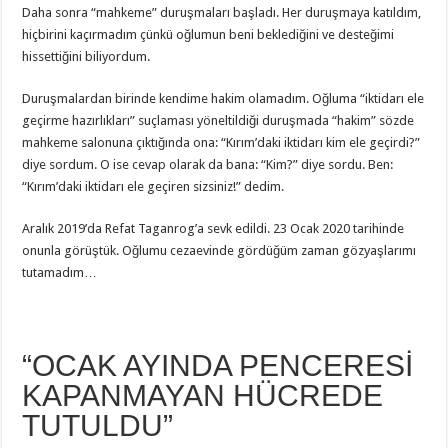
Daha sonra “mahkeme” duruşmaları başladı. Her duruşmaya katıldım,
hiçbirini kaçırmadım çünkü oğlumun beni beklediğini ve desteğimi
hissettiğini biliyordum.
Duruşmalardan birinde kendime hakim olamadım. Oğluma “iktidarı ele
geçirme hazırlıkları” suçlaması yöneltildiği duruşmada “hakim” sözde
mahkeme salonuna çıktığında ona: “Kırım’daki iktidarı kim ele geçirdi?”
diye sordum. O ise cevap olarak da bana: “Kim?” diye sordu. Ben:
“Kırım’daki iktidarı ele geçiren sizsiniz!” dedim.
Aralık 2019’da Refat Taganrog’a sevk edildi. 23 Ocak 2020 tarihinde
onunla görüştük. Oğlumu cezaevinde gördüğüm zaman gözyaşlarımı
tutamadım…
“OCAK AYINDA PENCERESİ
KAPANMAYAN HÜCREDE
TUTULDU”