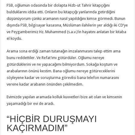
FSB, oğlumun odasında bir dolapta Hizb-ut Tahrir kitapçığını
bulduklarını iddia etti. Onların bu kitapçığı yanlarında getirdiğini
düşünüyorum çünkü aramanın nasıl yapıldığını kimse görmedi. Bunun
dışında FSB, bilgisayar kasasına, Müslüman ilahilerin yer aldığı iki CD’ye
ve Peygamberimiz Hz. Muhammed (s.a.v.)’in hayatını anlatan bir kitaba
el koydu.
Arama sona erdiği zaman tutanağın imzalanmasını talep ettim ama
bunu reddettiler. Ve Refat’ımı götürdüler. Oğlumu nereye
götürdüklerini ve ne yapacağımı bilmiyordum. Sokağa koştum ve
arabalarının önünü kestim. Bana oğlumu nereye götüreceklerini
söyleyene kadar ve soruşturma görevlisi bana telefon numarasını
verene kadar arabanın önünden çekilmedim.
Evimizde yapılan aramada kolluk kuvvetleri bize ait olan ve kimsenin
yaşamadığı bir evi de aradı.
“HİÇBİR DURUŞMAYI
KAÇIRMADIM”