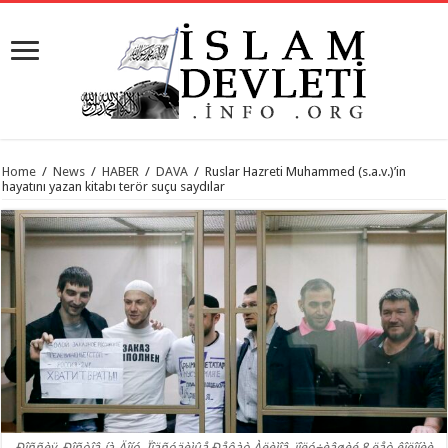
Home
/
News
/
HABER
/
DAVA
/
Ruslar Hazreti Muhammed (s.a.v.)’in
hayatını yazan kitabı terör suçu saydılar
Ðîññèÿ. Ðîñòîâ-íà-Äîíó. Ïîäñóäèìûå Ðåôàò Àëèìîâ, ïîëó÷èâøèé 8 ëåò êîëîíèè