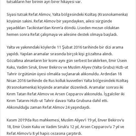
tutsakların her birinin ayrı birer hikayesi var.
Siyasi tutsak Refat Alimov, Yalta bölgesindeki Kızıltaş (Krasnokamenka)
köyünün sakini. Refat Alimov bir yaşındayken, ailesi sürgünde
yaşadıkları Tacikistan’dan Kırım’a döndü. Liseden mezun olduktan
hemen sonra Refat çalışmaya ve ailesine destek olmaya başladı.
Yalta ve yakınındaki köylerde 11 Şubat 2016 tarihinde bir dizi arama
yapıldı. Yapılan aramalar sırasında birçok kişi gözaltına alındı.
Gözaltına alınanların bir kısmı aynı gün serbest bırakılırken, Emir Üsein
Kuku, Vadim Siruk, Enver Bekirov ve Muslim Aliyev (Yalta Grubu) Hizb-ut
Tahrir örgütünün üyesi olmakla suçlanarak alıkonuldu. Ardından 18
Nisan 2016 tarihinde de Rus kolluk kuvvetleri Yalta bölgesindeki Kızıltaş
(Krasnokamenka) köyünde aramalar düzenledi. Aramalar sonrası iki
Kırım Tatarı Refat Alimov ve Arsen Cepparov alıkonuldu. İşgalciler iki
Kırım Tatarını Hizb-ut Tahrir davası Yalta Grubuna dahil etti.
Alıkonulduğu zaman Refat Alimov 24 yaşındaydı.
Kasım 2019’da Rus mahkemesi, Muslim Aliyev’i 19 yıl, Enver Bekirov’u
18, Emir Üsein Kuku ve Vadim Siruk’u 12 yıl, Arsen Cepparov’u 7 yıl ve
Refat Alimov’u 8 yıl hapis cezasına çarptırdı.