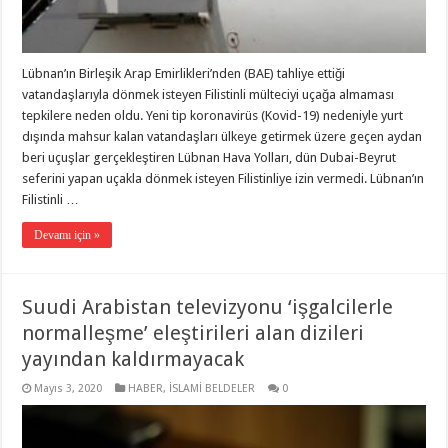
Lübnan’ın Birleşik Arap Emirlikleri’nden (BAE) tahliye ettiği
vatandaşlarıyla dönmek isteyen Filistinli mülteciyi uçağa almaması
tepkilere neden oldu. Yeni tip koronavirüs (Kovid-19) nedeniyle yurt
dışında mahsur kalan vatandaşları ülkeye getirmek üzere geçen aydan
beri uçuşlar gerçekleştiren Lübnan Hava Yolları, dün Dubai-Beyrut
seferini yapan uçakla dönmek isteyen Filistinliye izin vermedi. Lübnan’ın
Filistinli …
Devamı için »
Suudi Arabistan televizyonu ‘işgalcilerle
normalleşme’ eleştirileri alan dizileri
yayından kaldırmayacak
Mayıs 3, 2020
HABER
,
İSLAMİ BELDELER
0