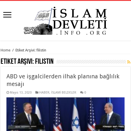
Home
/
Etiket Arşivi: filistin
Etiket Arşivi:
filistin
ABD ve işgalcilerden ilhak planına bağlılık
mesajı
Mayıs 13, 2020
HABER
,
İSLAMİ BELDELER
0