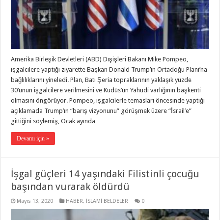
Amerika Birleşik Devletleri (ABD) Dışişleri Bakanı Mike Pompeo,
işgalcilere yaptığı ziyarette Başkan Donald Trump’ın Ortadoğu Planı’na
bağlılıklarını yineledi. Plan, Batı Şeria topraklarının yaklaşık yüzde
30’unun işgalcilere verilmesini ve Kudüs’ün Yahudi varlığının başkenti
olmasını öngörüyor. Pompeo, işgalcilerle temasları öncesinde yaptığı
açıklamada Trump’ın “barış vizyonunu” görüşmek üzere “İsrail’e”
gittiğini söylemiş, Ocak ayında …
Devamı için »
İşgal güçleri 14 yaşındaki Filistinli çocuğu
başından vurarak öldürdü
Mayıs 13, 2020
HABER
,
İSLAMİ BELDELER
0