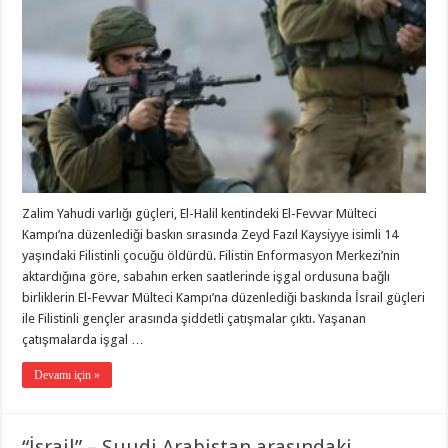
Zalim Yahudi varlığı güçleri, El-Halil kentindeki El-Fevvar Mülteci
Kampı’na düzenlediği baskın sırasında Zeyd Fazıl Kaysiyye isimli 14
yaşındaki Filistinli çocuğu öldürdü. Filistin Enformasyon Merkezi’nin
aktardığına göre, sabahın erken saatlerinde işgal ordusuna bağlı
birliklerin El-Fevvar Mülteci Kampı’na düzenlediği baskında İsrail güçleri
ile Filistinli gençler arasında şiddetli çatışmalar çıktı. Yaşanan
çatışmalarda işgal …
Devamı için »
“İsrail” – Suudi Arabistan arasındaki