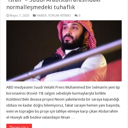
normalleşmedeki tuhaflık
Mayıs 7, 2020
HABER
,
YORUM-İKTİBAS
0
ABD medyasının Suudi Veliaht Prens Muhammed bin Selman’ın yeni tip
koronavirüs (Kovid-19) salgını sebebiyle kurmaylarıyla birlikte
Kızıldeniz’deki devasa projesi Neom yakınlarında bir saraya kapandığı
iddiası ne kadar doğru bilemiyoruz, fakat sarayın hemen yanı başında,
evini ve toprağını bu proje için tahliye etmeye karşı çıkan Abdurrahim
el-Huveyti adlı bedevi vatandaşın Nisan …
Devamı için »