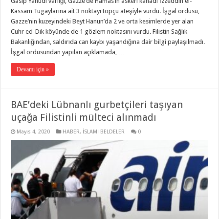
Gasıp Yahudi varlığı, Gazze’de Hamas’ın askeri kanadı İzzeddin el-
Kassam Tugaylarına ait 3 noktayı topçu ateşiyle vurdu. İşgal ordusu,
Gazze’nin kuzeyindeki Beyt Hanun’da 2 ve orta kesimlerde yer alan
Cuhr ed-Dik köyünde de 1 gözlem noktasını vurdu. Filistin Sağlık
Bakanlığından, saldırıda can kaybı yaşandığına dair bilgi paylaşılmadı.
İşgal ordusundan yapılan açıklamada, …
Devamı için »
BAE’deki Lübnanlı gurbetçileri taşıyan
uçağa Filistinli mülteci alınmadı
Mayıs 4, 2020
HABER
,
İSLAMİ BELDELER
0