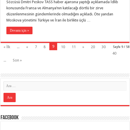
Sözcüsü Dmitri Peskov TASS haber ajansına yaptığı açıklamada İdlib
konusunda Fransa ve Almanya’nın katılacağı dörtlü bir zirve
düzenlenmesinin gündemlerinde olmadığını açıkladı. Öte yandan
Moskova yönetimi Türkiye ve İran ile birlikte üçlü …
Devamı için »
9
« İlk
...
«
7
8
10
11
»
20
30
Sayfa 9 / 58
40
...
Son »
Facebook