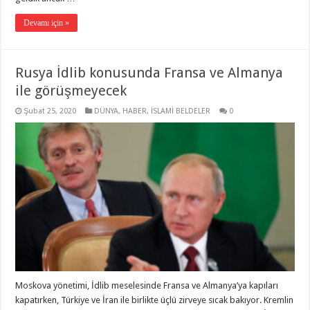
Devamı için »
Rusya İdlib konusunda Fransa ve Almanya
ile görüşmeyecek
Şubat 25, 2020
DÜNYA
,
HABER
,
İSLAMİ BELDELER
0
Moskova yönetimi, İdlib meselesinde Fransa ve Almanya’ya kapıları
kapatırken, Türkiye ve İran ile birlikte üçlü zirveye sıcak bakıyor. Kremlin