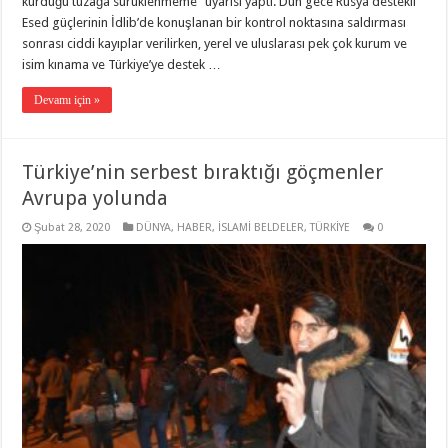
kurduğu tuzağa sürüklenmeme” uyarısı yaptı. Dün gece Rusya destekli
Esed güçlerinin İdlib’de konuşlanan bir kontrol noktasına saldırması
sonrası ciddi kayıplar verilirken, yerel ve uluslarası pek çok kurum ve
isim kınama ve Türkiye’ye destek …
Devamı için »
Türkiye’nin serbest bıraktığı göçmenler
Avrupa yolunda
Şubat 28, 2020
DÜNYA
,
HABER
,
İSLAMİ BELDELER
,
TÜRKİYE
0