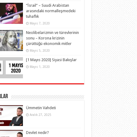
“İsrail” – Suudi Arabistan
arasındaki normalleşmedeki
tuhaflık
Mayıs 7, 2020
Neolibelarizmin ve türevlerinin
sonu – Korona krizinin
çürüttüğü ekonomik mitler
Mayıs 5, 2020
[1 Mayıs 2020] Siyasi Bakışlar
Mayıs 1, 2020
rlar
Ümmetin Vahdeti
Aralık 27, 2025
Devlet nedir?