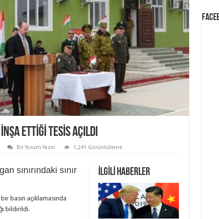
Face
INŞA ETTIĞI TESIS AÇILDI
Bir Yorum Yazın
1,241 Görüntüleme
gan sınırındaki sınır
İLGİLİ HABERLER
 bir basın açıklamasında
ı bildirildi.