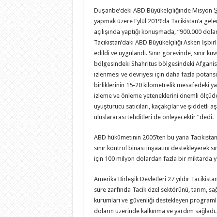
Duşanbe’deki ABD Büyükelçiliğinde Misyon Ş
yapmak üzere Eylül 2019’da Tacikistan’a gelen
açılışında yaptığı konuşmada, “900.000 dolarl
Tacikistan’daki ABD Büyükelçiliği Askeri İşbirl
edildi ve uygulandı. Sınır görevinde, sınır ku
bölgesindeki Shahritus bölgesindeki Afganista
izlenmesi ve devriyesi için daha fazla potansiy
birliklerinin 15-20 kilometrelik mesafedeki yas
izleme ve önleme yeteneklerini önemli ölçüde
uyuşturucu satıcıları, kaçakçılar ve şiddetli aşır
uluslararası tehditleri de önleyecektir ”dedi.
ABD hükümetinin 2005’ten bu yana Tacikistan’
sınır kontrol binası inşaatını destekleyerek s
için 100 milyon dolardan fazla bir miktarda ya
Amerika Birleşik Devletleri 27 yıldır Tacikistan
süre zarfında Tacik özel sektörünü, tarım, sağ
kurumları ve güvenliği destekleyen programlar
doların üzerinde kalkınma ve yardım sağladı.