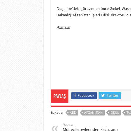
Duşanbe’deki görevinden önce Ginkel, Washi
Bakanlığı Afganistan İşleri Ofisi Direktörü ol
Ajanslar
Facebook
Twitter
Paylaş
Etiketler
ABD
AFGANISTAN
OKUL
TA
Önceki
Mülteciler evlerinden kaçtı, ama