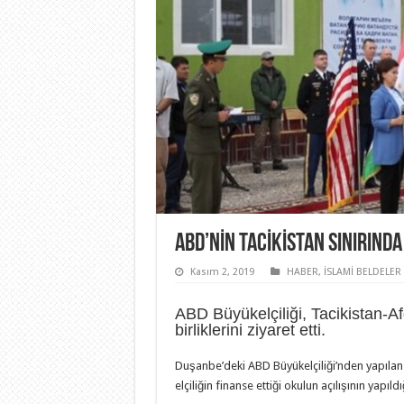
ABD’NIN TACIKISTAN SINIRINDA 
Kasım 2, 2019
HABER
,
İSLAMİ BELDELER
ABD Büyükelçiliği, Tacikistan-Af
birliklerini ziyaret etti.
Duşanbe’deki ABD Büyükelçiliği’nden yapılan
elçiliğin finanse ettiği okulun açılışının yapıldığ