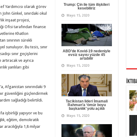
Trump: Çin ile tüm ilişkileri
ef Yardımcısı olarak görev
kesebiliriz
 John Ginkel, sınırdaki okul
Mayıs 15, 2020
ık inşaat projesi,
iği Ofisi tarafından finanse
vvetlerine Khatlon
n sınırının sürekli
el sunuluyor. Bu tesis, sınır
ABD’de Kovid-19 nedeniyle
adışı sınır geçişlerini
evsiz sayısı yüzde 45
artabilir
 artıracak ve ayrıca
Mayıs 15, 2020
ılık yanlıları gibi
İktib
a, Afganistan sınırındaki 9
ınır güvenliğini güçlendirmek
rdım sağladığı belirtildi.
Tacikistan lideri İmamali
Rahman’a ‘ömür boyu
başkanlık’ yolu açıldı
’la işbirliği yapıyor ve bu
Mayıs 15, 2020
lık, eğitim, demokratik
 aracılığıyla 1,8 milyar