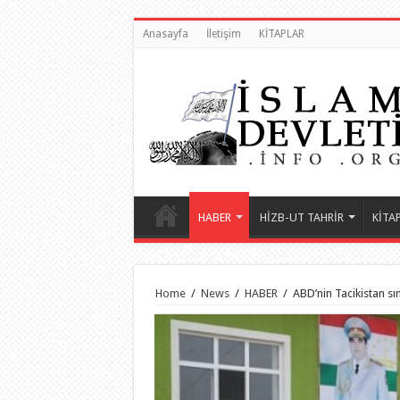
Anasayfa
İletişim
KİTAPLAR
HABER
HİZB-UT TAHRİR
KİTA
Home
/
News
/
HABER
/
ABD’nin Tacikistan sını