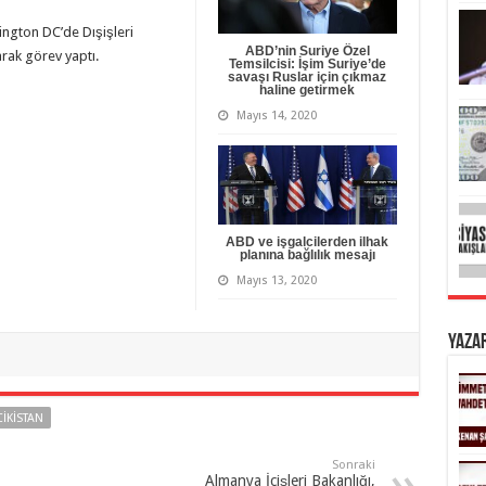
ngton DC’de Dışişleri
ABD’nin Suriye Özel
arak görev yaptı.
Temsilcisi: İşim Suriye’de
savaşı Ruslar için çıkmaz
haline getirmek
Mayıs 14, 2020
ABD ve işgalcilerden ilhak
planına bağlılık mesajı
Mayıs 13, 2020
Yaza
CIKISTAN
Sonraki
Almanya İçişleri Bakanlığı,