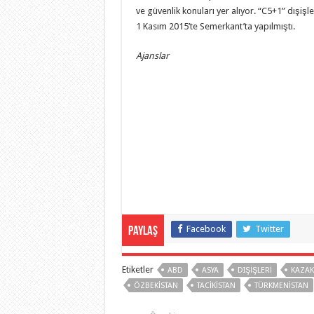
ve güvenlik konuları yer alıyor. “C5+1” dışişler
1 Kasım 2015’te Semerkant’ta yapılmıştı.
Ajanslar
Facebook
Twitter
Paylaş
Etiketler
ABD
ASYA
DIŞIŞLERI
KAZAK
ÖZBEKISTAN
TACIKISTAN
TÜRKMENISTAN