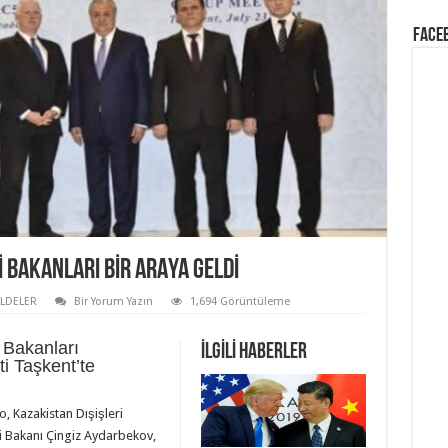
Face
I BAKANLARI BIR ARAYA GELDI
ELDELER
Bir Yorum Yazın
1,694 Görüntüleme
 Bakanları
İLGİLİ HABERLER
i Taşkent’te
, Kazakistan Dışişleri
ri Bakanı Çingiz Aydarbekov,