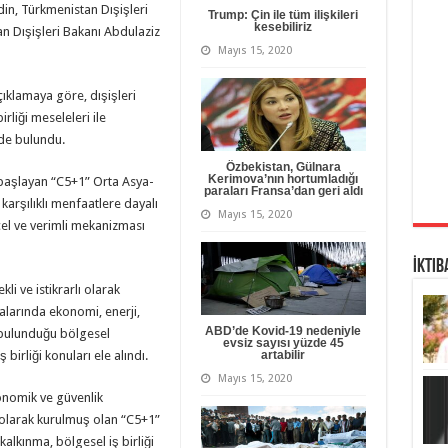
din, Türkmenistan Dışişleri
Trump: Çin ile tüm ilişkileri
kesebiliriz
n Dışişleri Bakanı Abdulaziz
Mayıs 15, 2020
ıklamaya göre, dışişleri
rliği meseleleri ile
nde bulundu.
Özbekistan, Gülnara
Kerimova’nın hortumladığı
başlayan “C5+1” Orta Asya-
paraları Fransa’dan geri aldı
karşılıklı menfaatlere dayalı
Mayıs 15, 2020
cel ve verimli mekanizması
İktib
li ve istikrarlı olarak
alarında ekonomi, enerji,
ABD’de Kovid-19 nedeniyle
a bulunduğu bölgesel
evsiz sayısı yüzde 45
 birliği konuları ele alındı.
artabilir
Mayıs 15, 2020
onomik ve güvenlik
ı olarak kurulmuş olan “C5+1”
alkınma, bölgesel iş birliği