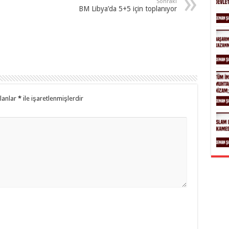
Sonraki
BM Libya’da 5+5 için toplanıyor
alanlar
*
ile işaretlenmişlerdir