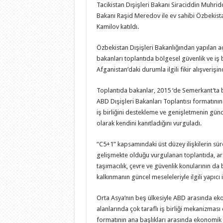
Tacikistan Dışişleri Bakanı Siraciddin Muhrid
Bakanı Raşid Meredov ile ev sahibi Özbekista
Kamilov katıldı.
Özbekistan Dışişleri Bakanlığından yapılan aç
bakanları toplantıda bölgesel güvenlik ve iş bi
Afganistan’daki durumla ilgili fikir alışverişi
Toplantıda bakanlar, 2015 ‘de Semerkant’ta 
ABD Dışişleri Bakanları Toplantısı formatının 
iş birliğini destekleme ve genişletmenin gün
olarak kendini kanıtladığını vurguladı.
“C5+1” kapsamındaki üst düzey ilişkilerin sürek
gelişmekte olduğu vurgulanan toplantıda, ar
taşımacılık, çevre ve güvenlik konularının d
kalkınmanın güncel meseleleriyle ilgili yapıcı iş
Orta Asya’nın beş ülkesiyle ABD arasında ek
alanlarında çok taraflı iş birliği mekanizmas
formatının ana başlıkları arasında ekonomik k