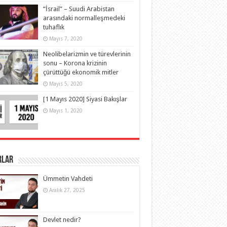
“İsrail” – Suudi Arabistan
arasındaki normalleşmedeki
tuhaflık
Mayıs 7, 2020
Neolibelarizmin ve türevlerinin
sonu – Korona krizinin
çürüttüğü ekonomik mitler
Mayıs 5, 2020
[1 Mayıs 2020] Siyasi Bakışlar
Mayıs 1, 2020
rlar
Ümmetin Vahdeti
Aralık 27, 2025
Devlet nedir?