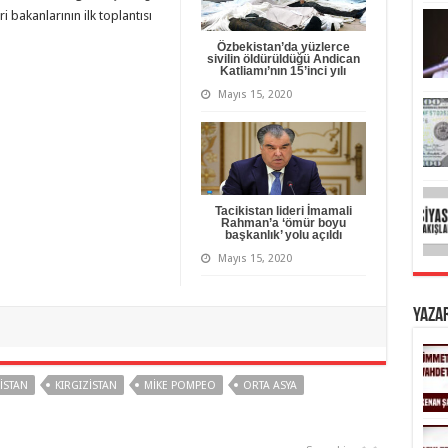
i bakanlarının ilk toplantısı
Özbekistan’da yüzlerce
sivilin öldürüldüğü Andican
Katliamı’nın 15’inci yılı
Mayıs 15, 2020
Tacikistan lideri İmamali
Rahman’a ‘ömür boyu
başkanlık’ yolu açıldı
Mayıs 15, 2020
Yaza
ISTAN
KIRGIZISTAN
MIKE POMPEO
ORTA ASYA