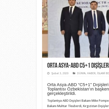
ORTA ASYA-ABD C5+1 DIŞIŞLER
Şubat 3, 2020
DÜNYA
,
HABER
,
İSLAMİ B
Orta Asya-ABD “C5+1” Dışişleri
Toplantısı Özbekistan’ın başkent
gerçekleştirildi.
Toplantıya ABD Dışişleri Bakanı Mike Pompeo
Bakanı Muhtar Tleuberdi, Kırgızistan Dışişle