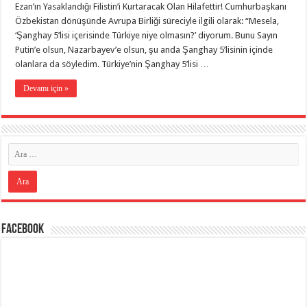
Ezan’ın Yasaklandığı Filistin’i Kurtaracak Olan Hilafettir! Cumhurbaşkanı
Özbekistan dönüşünde Avrupa Birliği süreciyle ilgili olarak: “Mesela,
‘Şanghay 5’lisi içerisinde Türkiye niye olmasın?’ diyorum. Bunu Sayın
Putin’e olsun, Nazarbayev’e olsun, şu anda Şanghay 5’lisinin içinde
olanlara da söyledim. Türkiye’nin Şanghay 5’lisi …
Devamı için »
Facebook