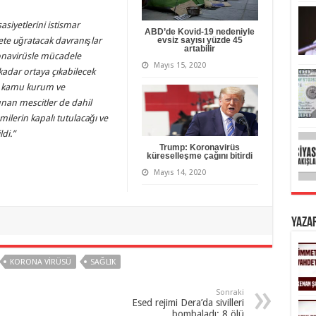
asiyetlerini istismar
ABD’de Kovid-19 nedeniyle
yete uğratacak davranışlar
evsiz sayısı yüzde 45
artabilir
oronavirüsle mücadele
Mayıs 15, 2020
adar ortaya çıkabilecek
a kamu kurum ve
unan mescitler de dahil
lerin kapalı tutulacağı ve
di.”
Trump: Koronavirüs
küreselleşme çağını bitirdi
Mayıs 14, 2020
Yaza
KORONA VIRÜSÜ
SAĞLIK
Sonraki
Esed rejimi Dera’da sivilleri
bombaladı: 8 ölü