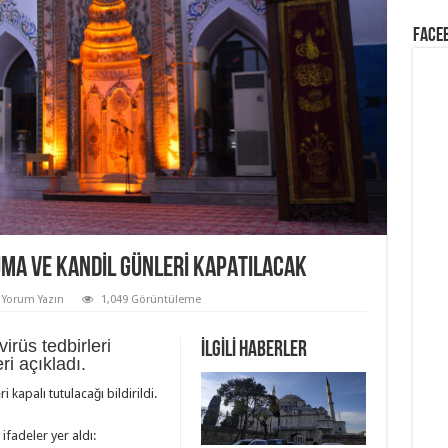
Face
UMA VE KANDIL GÜNLERI KAPATILACAK
r Yorum Yazın
1,049 Görüntüleme
irüs tedbirleri
İLGİLİ HABERLER
i açıkladı.
kapalı tutulacağı bildirildi.
fadeler yer aldı: