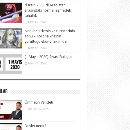
“İsrail” – Suudi Arabistan
arasındaki normalleşmedeki
tuhaflık
Mayıs 7, 2020
Neolibelarizmin ve türevlerinin
sonu – Korona krizinin
çürüttüğü ekonomik mitler
Mayıs 5, 2020
[1 Mayıs 2020] Siyasi Bakışlar
Mayıs 1, 2020
rlar
Ümmetin Vahdeti
Aralık 27, 2025
Devlet nedir?