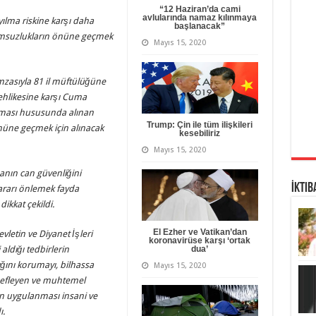
“12 Haziran’da cami
avlularında namaz kılınmaya
yılma riskine karşı daha
başlanacak”
olumsuzlukların önüne geçmek
Mayıs 15, 2020
 imzasıyla 81 il müftülüğüne
ehlikesine karşı Cuma
ınması hususunda alınan
Trump: Çin ile tüm ilişkileri
önüne geçmek için alınacak
kesebiliriz
Mayıs 15, 2020
sanın can güvenliğini
İktib
rarı önlemek fayda
ikkat çekildi.
El Ezher ve Vatikan’dan
letin ve Diyanet İşleri
koronavirüse karşı ‘ortak
 aldığı tedbirlerin
dua’
ığını korumayı, bilhassa
Mayıs 15, 2020
edefleyen ve muhtemel
ın uygulanması insani ve
ı.