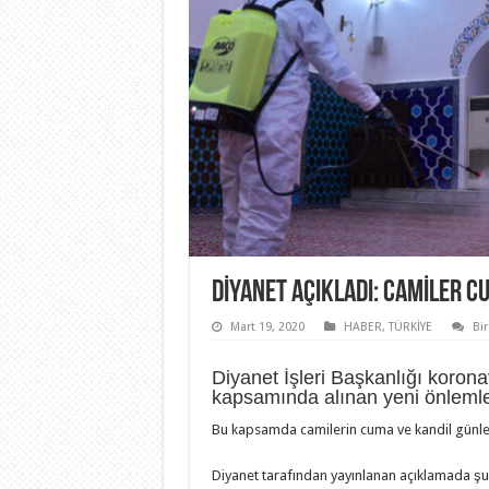
DIYANET AÇIKLADI: CAMILER C
Mart 19, 2020
HABER
,
TÜRKİYE
Bi
Diyanet İşleri Başkanlığı koronav
kapsamında alınan yeni önlemler
Bu kapsamda camilerin cuma ve kandil günleri 
Diyanet tarafından yayınlanan açıklamada şu i