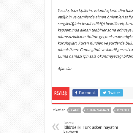
Yazıda, bazı kişilerin, vatandaşların dini hass
ettiğinin ve camilerde alınan önlemleri zafi
sergilediğinin tespit edildiği belirtilerek, k
kapsamında alınan tedbirler sona erinceye k
olumsuzlukların önüne geçmek maksadıyl
kuruluşları, Kuran Kursları ve yurtlarda bul
olmak üzere Cuma günü ve kandil gecesi cami
Cuma namazı için sala okunmayacağı bildiril
Ajanslar
Facebook
Twitter
Paylaş
Etiketler
CAMI
CUMA NAMAZI
DIYANET
Önceki
İdlib’de iki Türk askeri hayatını
kaybetti