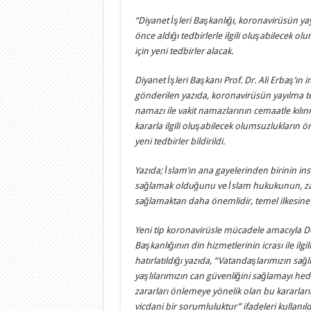
“Diyanet İşleri Başkanlığı, koronavirüsün ya
önce aldığı tedbirlerle ilgili oluşabilecek 
için yeni tedbirler alacak.
Diyanet İşleri Başkanı Prof. Dr. Ali Erbaş’ın
gönderilen yazıda, koronavirüsün yayılma t
namazı ile vakit namazlarının cemaatle kıl
kararla ilgili oluşabilecek olumsuzlukların 
yeni tedbirler bildirildi.
Yazıda; İslam’ın ana gayelerinden birinin in
sağlamak olduğunu ve İslam hukukunun, za
sağlamaktan daha önemlidir, temel ilkesine d
Yeni tip koronavirüsle mücadele amacıyla Dev
Başkanlığının din hizmetlerinin icrası ile ilgili
hatırlatıldığı yazıda, “Vatandaşlarımızın sağl
yaşlılarımızın can güvenliğini sağlamayı h
zararları önlemeye yönelik olan bu kararlar
vicdani bir sorumluluktur” ifadeleri kullanıld