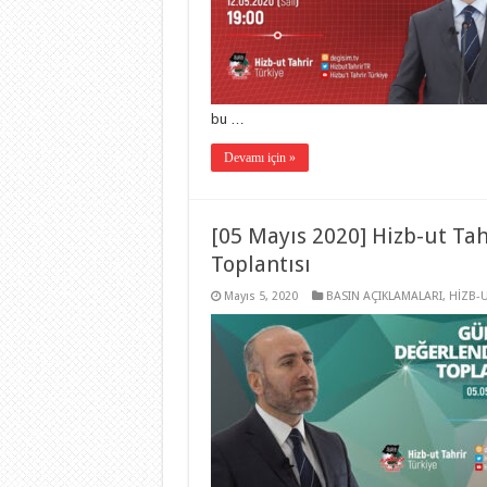
bu …
Devamı için »
[05 Mayıs 2020] Hizb-ut Ta
Toplantısı
Mayıs 5, 2020
BASIN AÇIKLAMALARI
,
HİZB-U