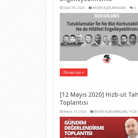
Eylül 30, 2020
BASIN AÇIKLAMALARI
0
Devamı için »
[12 Mayıs 2020] Hizb-ut Ta
Toplantısı
Mayıs 13, 2020
BASIN AÇIKLAMALARI
,
HİZB-