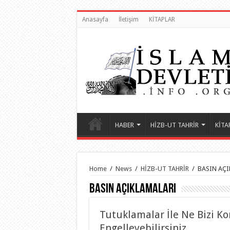
Anasayfa
İletişim
KİTAPLAR
HABER
HİZB-UT TAHRİR
KİTA
Home
/
News
/
HİZB-UT TAHRİR
/
BASIN AÇI
BASIN AÇIKLAMALARI
Tutuklamalar İle Ne Bizi Kor
Engelleyebilirsiniz