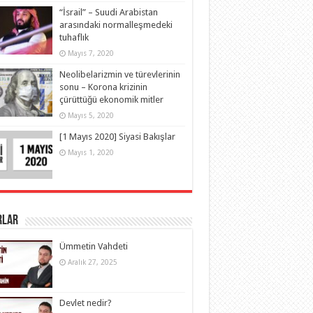
“İsrail” – Suudi Arabistan
arasındaki normalleşmedeki
tuhaflık
Mayıs 7, 2020
Neolibelarizmin ve türevlerinin
sonu – Korona krizinin
çürüttüğü ekonomik mitler
Mayıs 5, 2020
[1 Mayıs 2020] Siyasi Bakışlar
Mayıs 1, 2020
rlar
Ümmetin Vahdeti
Aralık 27, 2025
Devlet nedir?