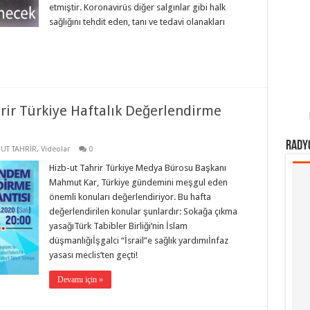
etmiştir. Koronavirüs diğer salgınlar gibi halk
sağlığını tehdit eden, tanı ve tedavi olanakları
rir Türkiye Haftalık Değerlendirme
Rady
-UT TAHRİR
,
Videolar
0
Hizb-ut Tahrir Türkiye Medya Bürosu Başkanı
Mahmut Kar, Türkiye gündemini meşgul eden
önemli konuları değerlendiriyor. Bu hafta
değerlendirilen konular şunlardır: Sokağa çıkma
yasağıTürk Tabibler Birliği’nin İslam
düşmanlığıİşgalci “İsrail”e sağlık yardımıİnfaz
yasası meclis’ten geçti!
Devamı için »