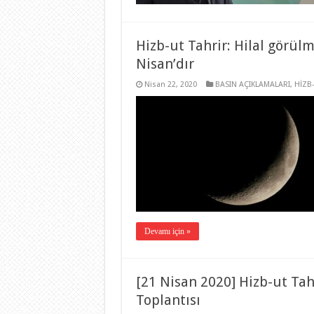
Hizb-ut Tahrir: Hilal görü
Nisan’dır
Nisan 22, 2020
BASIN AÇIKLAMALARI
,
HİZB
Devamı için »
[21 Nisan 2020] Hizb-ut Tah
Toplantısı