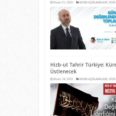
Nisan 21, 2020
BASIN AÇIKLAMALARI
,
HİZB
Hizb-ut Tahrir Türkiye: Kür
Üstlenecek
Nisan 18, 2020
BASIN AÇIKLAMALARI
,
HİZB