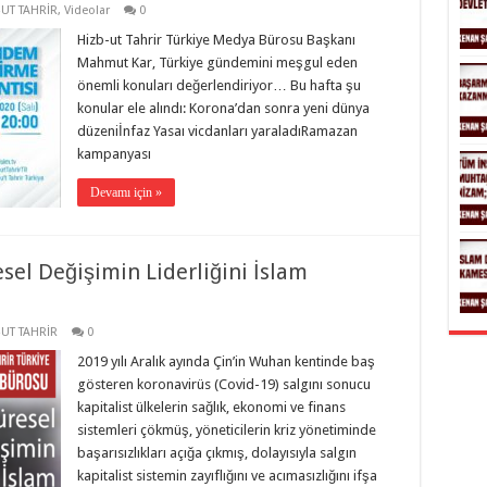
-UT TAHRİR
,
Videolar
0
Hizb-ut Tahrir Türkiye Medya Bürosu Başkanı
Mahmut Kar, Türkiye gündemini meşgul eden
önemli konuları değerlendiriyor… Bu hafta şu
konular ele alındı: Korona’dan sonra yeni dünya
düzeniİnfaz Yasaı vicdanları yaraladıRamazan
kampanyası
Devamı için »
esel Değişimin Liderliğini İslam
-UT TAHRİR
0
2019 yılı Aralık ayında Çin’in Wuhan kentinde baş
gösteren koronavirüs (Covid-19) salgını sonucu
kapitalist ülkelerin sağlık, ekonomi ve finans
sistemleri çökmüş, yöneticilerin kriz yönetiminde
başarısızlıkları açığa çıkmış, dolayısıyla salgın
kapitalist sistemin zayıflığını ve acımasızlığını ifşa