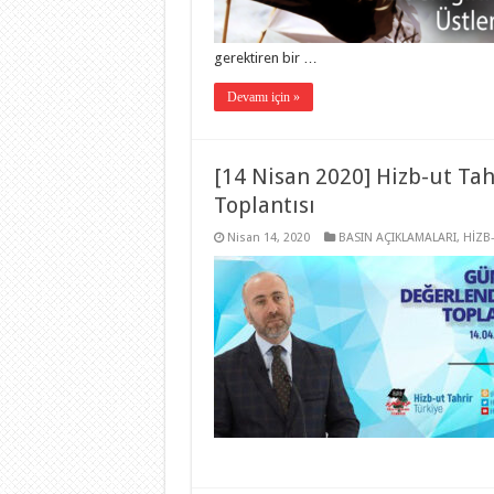
gerektiren bir …
Devamı için »
[14 Nisan 2020] Hizb-ut Tah
Toplantısı
Nisan 14, 2020
BASIN AÇIKLAMALARI
,
HİZB