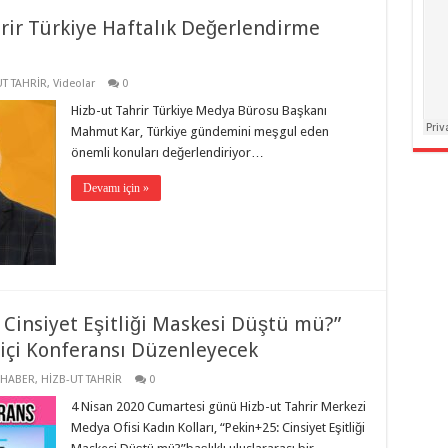
rir Türkiye Haftalık Değerlendirme
UT TAHRİR
,
Videolar
0
Hizb-ut Tahrir Türkiye Medya Bürosu Başkanı
Mahmut Kar, Türkiye gündemini meşgul eden
önemli konuları değerlendiriyor…
Devamı için »
ı Cinsiyet Eşitliği Maskesi Düştü mü?”
miçi Konferansı Düzenleyecek
HABER
,
HİZB-UT TAHRİR
0
4 Nisan 2020 Cumartesi günü Hizb-ut Tahrir Merkezi
Medya Ofisi Kadın Kolları, “Pekin+25: Cinsiyet Eşitliği