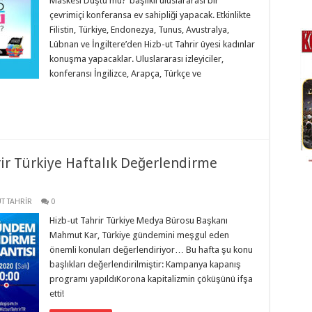
Maskesi Düştü mü?”başlıklı uluslararası bir
çevrimiçi konferansa ev sahipliği yapacak. Etkinlikte
Filistin, Türkiye, Endonezya, Tunus, Avustralya,
Lübnan ve İngiltere’den Hizb-ut Tahrir üyesi kadınlar
konuşma yapacaklar. Uluslararası izleyiciler,
konferansı İngilizce, Arapça, Türkçe ve
rir Türkiye Haftalık Değerlendirme
T TAHRİR
0
Hizb-ut Tahrir Türkiye Medya Bürosu Başkanı
Mahmut Kar, Türkiye gündemini meşgul eden
önemli konuları değerlendiriyor… Bu hafta şu konu
başlıkları değerlendirilmiştir: Kampanya kapanış
programı yapıldıKorona kapitalizmin çöküşünü ifşa
etti!