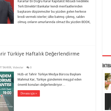
Kararlar En Doğru Karar Kapitalist İktisadı İvedilikle
Terk Etmektir! Bankalar kendi menfaatlerinden
başkasını düşünmezler bu yüzden gelen herkese
kredi vermek isterler; ülke batmış-çıkmış, saldırı
olmuş onların umurlarında olmaz! Bu yüzden BDDK,
hrir Türkiye Haftalık Değerlendirme
İktib
T TAHRİR
,
Videolar
0
Hizb-ut Tahrir Türkiye Medya Bürosu Başkanı
Mahmut Kar, Türkiye gündemini meşgul eden
önemli konuları değerlendiriyor…
Devamı için »