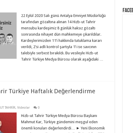
Face
22 Eylül 2020 Salı günü Antalya Emniyet Müdürlüğü
tarafından gözaltına alınan 14 Hizb-ut Tahrir
mensubu kardeşimiz 8 günlük haksız gözaltı
sonrasında nihayet dün mahkemeye çıkarıldılar.
Kardeşlerimizden 11’i hakkında tutuklama kararı
verildi, 2’si adli kontrol şartıyla 1’i ise savcının
talebiyle serbest bırakıldı. Bu vesileyle Hizb-ut
Tahrir Türkiye Medya Bürosu olarak aşağıdaki …
hrir Türkiye Haftalık Değerlendirme
UT TAHRİR
,
Videolar
0
Hizb-ut Tahrir Türkiye Medya Bürosu Başkanı
Mahmut Kar, Türkiye gündemini meşgul eden
önemli konuları değerlendirdi… ► Yeni Ekonomik