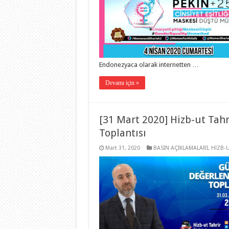
Endonezyaca olarak internetten …
Devamı için »
[31 Mart 2020] Hizb-ut Tah
Toplantısı
Mart 31, 2020
BASIN AÇIKLAMALARI
,
HİZB-U