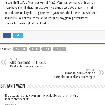
gittiği Brüksel’de Mustafa Kemal Atatürk’ün manevi kızı Afet İnan için
“Çankaya’nın nikahsız First Lady’si” ve annesi Zübeyde Hanım’la ilgili
olarak “Resmi kayıtlarda genelevde çalışıyor” denilmesini “Devletimizin
kurucusu, laik cumhurbaşkanına karşı bu saygının gösterilmesi
zaruridir” sözleriyle değerlendirdi.
Etiketler
ATATÜRK
ÇELIK
LAIK
LAIKLIK
Önceki
ABD öncülüğündeki uçak
Rakka’da sivilleri vurdu
Sonraki
Trump’la görüşmemde
endişelerimizi dile getireceğim
Bir yanıt yazın
E-posta adresiniz yayınlanmayacak.
Gerekli alanlar
*
ile
işaretlenmişlerdir
Yorum
*