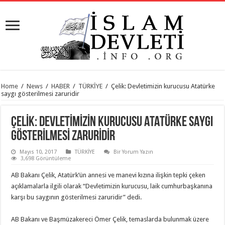
Home
/
News
/
HABER
/
TÜRKİYE
/
Çelik: Devletimizin kurucusu Atatürke
saygı gösterilmesi zaruridir
ÇELIK: DEVLETIMIZIN KURUCUSU ATATÜRKE SAYGI
GÖSTERILMESI ZARURIDIR
Mayıs 10, 2017
TÜRKİYE
Bir Yorum Yazın
3,698 Görüntüleme
AB Bakanı Çelik, Atatürk’ün annesi ve manevi kızına ilişkin tepki çeken
açıklamalarla ilgili olarak “Devletimizin kurucusu, laik cumhurbaşkanına
karşı bu saygının gösterilmesi zaruridir” dedi.
AB Bakanı ve Başmüzakereci Ömer Çelik, temaslarda bulunmak üzere