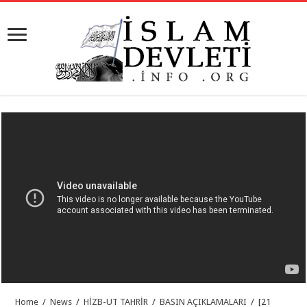
Home
/
News
/
HİZB-UT TAHRİR
/
BASIN AÇIKLAMALARI
/
[21