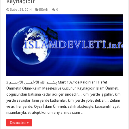
Kaynağıdır
Şubat 28, 2014
BEYAN
0
بِسْـــمِ اللهِ الرَّحْمٰـــنِ الرَّحِيـــم 3 Mart 1924’de Kaldırılan Hilafet
Ümmetin Ölüm-Kalım Meselesi ve Gücünün Kaynağıdır İslam Ümmeti,
doğusundan batısına kadar acı içerisindedir… Kimi yerde işgaller, kimi
yerde savaşlar, kimi yerde katliamlar, kimi yerde yolsuzluklar… Zulüm
ve acı her yerde. Oysa İslam Ümmeti, sahih akidesiyle, kapsamlı hayat
nizamlarıyla, stratejik konumlarıyla, muazzam …
Devamı için »