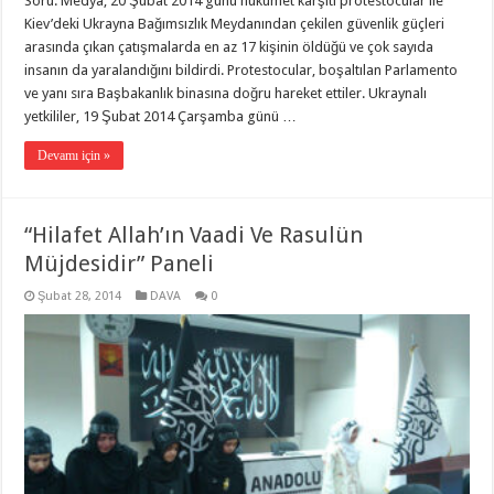
Soru: Medya, 20 Şubat 2014 günü hükümet karşıtı protestocular ile
Kiev’deki Ukrayna Bağımsızlık Meydanından çekilen güvenlik güçleri
arasında çıkan çatışmalarda en az 17 kişinin öldüğü ve çok sayıda
insanın da yaralandığını bildirdi. Protestocular, boşaltılan Parlamento
ve yanı sıra Başbakanlık binasına doğru hareket ettiler. Ukraynalı
yetkililer, 19 Şubat 2014 Çarşamba günü …
Devamı için »
“Hilafet Allah’ın Vaadi Ve Rasulün
Müjdesidir” Paneli
Şubat 28, 2014
DAVA
0