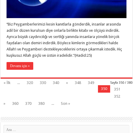
‘’Biz Peygamberlerimizi kesin kanıtlarla gönderdik, insanlar arasında
adil bir düzen kurulsun diye onlarla birlikte kitabı ve ölçüyü indirdik.
Ayrıca büyük caydırıcılığı ve sertliği yanında insanlara yönelik birçok
faydaları olan demiri indirdik. Böylece kimlerin görmedikleri halde
Allah’ı ve Peygamberi destekleyeceklerini ortaya çıkarmak istedik. Hiç
kuşkusuz Allah güçlü ve üstün iradelidir.’’(Hadid:25)
Devamı için »
« İlk
...
320
330
340
«
348
349
Sayfa 350 / 380
350
351
352
»
360
370
380
...
Son »