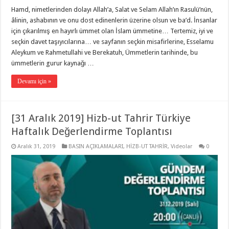
Hamd, nimetlerinden dolayı Allah’a, Salat ve Selam Allah’ın Rasulü’nün,
âlinin, ashabının ve onu dost edinenlerin üzerine olsun ve ba’d. İnsanlar
için çıkarılmış en hayırlı ümmet olan İslam ümmetine… Tertemiz, iyi ve
seçkin davet taşıyıcılarına… ve sayfanın seçkin misafirlerine, Esselamu
Aleykum ve Rahmetullahi ve Berekatuh, Ümmetlerin tarihinde, bu
ümmetlerin gurur kaynağı …
Devamı için »
[31 Aralık 2019] Hizb-ut Tahrir Türkiye
Haftalık Değerlendirme Toplantısı
Aralık 31, 2019
BASIN AÇIKLAMALARI
,
HİZB-UT TAHRİR
,
Videolar
0