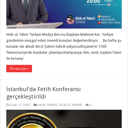
Hizb-ut Tahrir Türkiye Medya Bürosu Başkanı Mahmut Kar, Türkiye
gündemini meşgul eden önemli konuları değerlendiriyor… Bu hafta şu
konular ele alındı: Birol Şahin’i tebrik ediyoruz!Diyanet’in TOKİ
fetvasıSuriye’de maskeler çıkarılıyorKampanya: Aile, nesil, toplum İslam
ile korunur
Devamı için »
İstanbul’da Fetih Konferansı
gerçekleştirildi
Ocak 17, 2020
DAVA
,
HABER
,
HİZB-UT TAHRİR
0