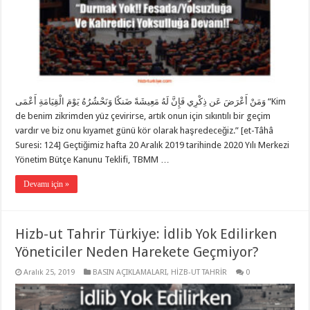
وَمَنْ أَعْرَضَ عَن ذِكْرِي فَإِنَّ لَهُ مَعِيشَةً ضَنكًا وَنَحْشُرُهُ يَوْمَ الْقِيَامَةِ أَعْمَى “Kim
de benim zikrimden yüz çevirirse, artık onun için sıkıntılı bir geçim
vardır ve biz onu kıyamet günü kör olarak haşredeceğiz.” [et-Tâhâ
Suresi: 124] Geçtiğimiz hafta 20 Aralık 2019 tarihinde 2020 Yılı Merkezi
Yönetim Bütçe Kanunu Teklifi, TBMM …
Devamı için »
Hizb-ut Tahrir Türkiye: İdlib Yok Edilirken
Yöneticiler Neden Harekete Geçmiyor?
Aralık 25, 2019
BASIN AÇIKLAMALARI
,
HİZB-UT TAHRİR
0