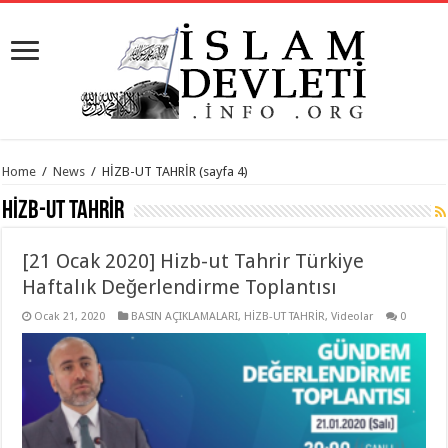
Home
/
News
/
HİZB-UT TAHRİR
(sayfa 4)
HİZB-UT TAHRİR
[21 Ocak 2020] Hizb-ut Tahrir Türkiye
Haftalık Değerlendirme Toplantısı
Ocak 21, 2020
BASIN AÇIKLAMALARI
,
HİZB-UT TAHRİR
,
Videolar
0