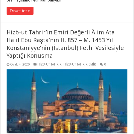
oranı açıklandıFetih kampanyası
Devamı için »
Hizb-ut Tahrir’in Emiri Değerli Âlim Ata
Halil Ebu Raşta’nın H. 857 – M. 1453 Yılı
Konstaniyye’nin (İstanbul) Fethi Vesilesiyle
Yaptığı Konuşma
Ocak 4, 2020
HİZB-UT TAHRİR
,
HİZB-UT TAHRİR EMİR
0