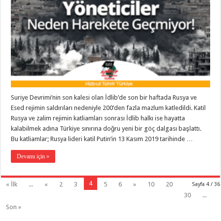
Suriye Devrimi’nin son kalesi olan İdlib’de son bir haftada Rusya ve
Esed rejimin saldırıları nedeniyle 200’den fazla mazlum katledildi. Katil
Rusya ve zalim rejimin katliamları sonrası İdlib halkı ise hayatta
kalabilmek adına Türkiye sınırına doğru yeni bir göç dalgası başlattı.
Bu katliamlar; Rusya lideri katil Putin’in 13 Kasım 2019 tarihinde …
Devamı için »
4
« İlk
...
«
2
3
5
6
»
10
20
Sayfa 4 / 36
30
...
Son »