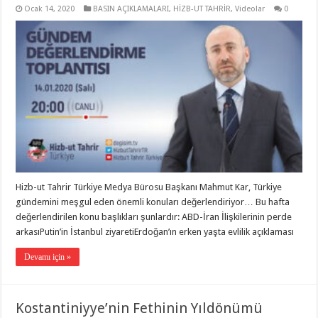
Ocak 14, 2020
BASIN AÇIKLAMALARI
,
HİZB-UT TAHRİR
,
Videolar
0
Hizb-ut Tahrir Türkiye Medya Bürosu Başkanı Mahmut Kar, Türkiye
gündemini meşgul eden önemli konuları değerlendiriyor… Bu hafta
değerlendirilen konu başlıkları şunlardır: ABD-İran İlişkilerinin perde
arkasıPutin’in İstanbul ziyaretiErdoğan’ın erken yaşta evlilik açıklaması
Devamı için »
Kostantiniyye’nin Fethinin Yıldönümü