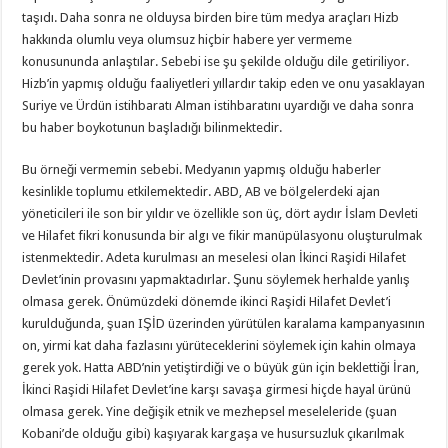
taşıdı. Daha sonra ne olduysa birden bire tüm medya araçları Hizb
hakkında olumlu veya olumsuz hiçbir habere yer vermeme
konusununda anlaştılar. Sebebi ise şu şekilde olduğu dile getiriliyor.
Hizb’in yapmış olduğu faaliyetleri yıllardır takip eden ve onu yasaklayan
Suriye ve Ürdün istihbaratı Alman istihbaratını uyardığı ve daha sonra
bu haber boykotunun başladığı bilinmektedir.
Bu örneği vermemin sebebi. Medyanın yapmış olduğu haberler
kesinlikle toplumu etkilemektedir. ABD, AB ve bölgelerdeki ajan
yöneticileri ile son bir yıldır ve özellikle son üç, dört aydır İslam Devleti
ve Hilafet fikri konusunda bir algı ve fikir manüpülasyonu oluşturulmak
istenmektedir. Adeta kurulması an meselesi olan İkinci Raşidi Hilafet
Devlet’inin provasını yapmaktadırlar. Şunu söylemek herhalde yanlış
olmasa gerek. Önümüzdeki dönemde ikinci Raşidi Hilafet Devlet’i
kurulduğunda, şuan IŞİD üzerinden yürütülen karalama kampanyasının
on, yirmi kat daha fazlasını yürüteceklerini söylemek için kahin olmaya
gerek yok. Hatta ABD’nin yetiştirdiği ve o büyük gün için beklettiği İran,
İkinci Raşidi Hilafet Devlet’ine karşı savaşa girmesi hiçde hayal ürünü
olmasa gerek. Yine değişik etnik ve mezhepsel meseleleride (şuan
Kobani’de olduğu gibi) kaşıyarak kargaşa ve husursuzluk çıkarılmak