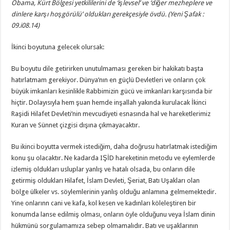
Obama, Kürt Bölgesi yetkililerini de ‘işlevsel’ ve ‘diğer mezheplere ve
dinlere karşı hoşgörülü’ oldukları gerekçesiyle övdü.
(Yeni Şafak :
09.i08.14)
İkinci boyutuna gelecek olursak:
Bu boyutu dile getirirken unutulmaması gereken bir hakikatı başta
hatırlatmam gerekiyor. Dünya’nın en güçlü Devletleri ve onların çok
büyük imkanları kesinlikle Rabbimizin gücü ve imkanları karşısında bir
hiçtir. Dolayısıyla hem şuan hemde inşallah yakında kurulacak İkinci
Raşidi Hilafet Devleti’nin mevcudiyeti esnasında hal ve hareketlerimiz
Kuran ve Sünnet çizgisi dışına çıkmayacaktır.
Bu ikinci boyutta vermek istediğim, daha doğrusu hatırlatmak istediğim
konu şu olacaktır. Ne kadarda IŞİD hareketinin metodu ve eylemlerde
izlemiş oldukları usluplar yanlış ve hatalı olsada, bu onların dile
getirmiş oldukları Hilafet, İslam Devleti, Şeriat, Batı Uşakları olan
bölge ülkeler vs. söylemlerinin yanlış olduğu anlamına gelmemektedir.
Yine onlarınn cani ve kafa, kol kesen ve kadınları köleleştiren bir
konumda lanse edilmiş olması, onların öyle olduğunu veya İslam dinin
hükmünü sorgulamamıza sebep olmamalıdır. Batı ve uşaklarının