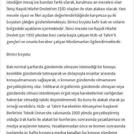
istediğim mesaj ise bundan farklı olarak, kurulması an meselesi olan
İkinçi Raşidi Hilafet Devleti’nin IŞİD olayları ile olan alakası olacak. Yani
mesele siyasi ve fikri açıdan değerlendirildiğinde karşımıza şu iki
boyutun çıktığını gözlemlemekteyiz. Birinci boyutu kafir batı ve onların
bölgedeki uşaklarını içermektedir. İkinci mesele ise Raşidi Hilafet
Devleti için 1953 yılından beri canla başla çalışan Hizb-ut Tahrir’li
gençleri ve onunla beraber çalışan Müslümanları ilgilendirmektedir.
Birinci boyutu:
Batı normal şartlarda gündemde olmasını istemediği bir konuyu
kesinlikle gündemde tutmayarak ve dolayısıyla insanlar arasında
konuşulmamasını sağlayarak, o konunun gündemde olmamasını
gerçekleştirmiş olur. İstihbarat örgütlerinin gündemde olmayan veya
gündemde olması istenilmeyen örgüt veya hareketlerinin varlığından
haberdar olmadığı tabiki düşünülmemeli. Bu konu ile alakalı olarak şu
örneği verebiliriz. Hizb- ut Tahrir hareketinin Almanya’nın başkenti
Berlin’nin Teknik Üniversite salonunda 2003 yılında gerçekleştirmiş
olduğu Irak harbi ile alakalı bir konferans sonrasında yasaklanması ve
medya araçlarının tutumu. Yasaklanmadan önce ve kısmen sonrasında
toplamda üç hafta boyunca medya kanalları bu konuyu gündeme