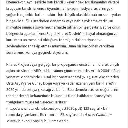
istenecektir. Aynı şekilde batı kendi ülkelerindeki Müslümanları ve tabi
ki uyuyan kendi halkınıda uyandırmamak için medya araçlarını çok
yoğun bir şekilde kullanacaktır. İşte büyük olasılıkla batı bu senaryoları
bir şekilde IŞİD üzerinden denemek veya nabız yoklamaktadır. Bu
minvalde şunuda söylemek herhalde bilinen bir gerçektir. Batı ve onun
bölgedeki uşakları İkinci Raşidi Hilafet Devleti’nin hayal olmadığını ve
kurulması an meselesi olduğunu izlemiş oldukları siyaset ve
söylemlerinden takip etmek mümkün. Buna bir kaç örnek verdikten
sonra ikinci konuya geçmek istiyorum:
Hilafet Projesi veya gerçeği, bir propaganda enstrümanı olarak on yılı
aşkın bir süredir ABD istihbaratının gündemindedir. Aralık 2004’te Bush
yönetimi döneminde Ulusal İstihbarat Konseyi (NIC), Batı Akdeniz’den
Orta Asya’ya ve Güney Doğu Asya’ya kadar uzanan yeni bir Hilafet’in
2020 yılında ortaya çıkacağı ve bunun Batı demokrasisi ve değerlerini
tehdit edeceği kehanetinde bulundu. Ulusal İstihbarat Konseyi’nin
“bulguları”, “Küresel Gelecek Haritası”
(
http://www.futurebrief.com/project2020.pdf
) 123 sayfalık bir
raporda yayımlandı. Bu raporun 83. sayfasında
A new Caliphate
olarak bir konu başlığı bulunmaktadır.