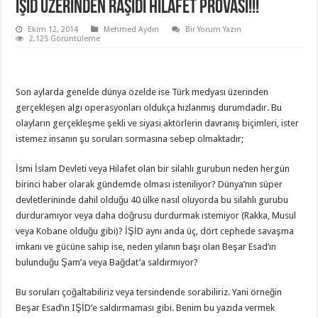
IŞİD ÜZERINDEN RAŞIDI HILAFET PROVASI!!!
Ekim 12, 2014
Mehmed Aydın
Bir Yorum Yazın
2,125 Görüntüleme
Son aylarda genelde dünya özelde ise Türk medyası üzerinden
gerçekleşen algı operasyonları oldukça hızlanmış durumdadır. Bu
olayların gerçekleşme şekli ve siyasi aktörlerin davranış biçimleri, ister
istemez insanın şu soruları sormasına sebep olmaktadır;
İsmi İslam Devleti veya Hilafet olan bir silahlı gurubun neden hergün
birinci haber olarak gündemde olması isteniliyor? Dünya’nın süper
devletlerininde dahil olduğu 40 ülke nasıl oluyorda bu silahlı gurubu
durduramıyor veya daha doğrusu durdurmak istemiyor (Rakka, Musul
veya Kobane olduğu gibi)? İŞİD aynı anda üç, dört cephede savaşma
imkanı ve gücüne sahip ise, neden yılanın başı olan Beşar Esad’ın
bulunduğu Şam’a veya Bağdat’a saldırmıyor?
Bu soruları çoğaltabiliriz veya tersindende sorabiliriz. Yani örneğin
Beşar Esad’ın IŞİD’e saldırmaması gibi. Benim bu yazıda vermek