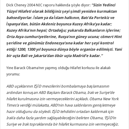
Dick Cheney 2004 NIC raporu hakkında şöyle diyor:
“Sizin Yedinci
Yüzyıl Hilafeti olarak bildiğiniz şeyi şimdi yeniden kurmaktan
bahsediyorlar. İslam ya da İslam halkının, Batı’da Portekiz ve
İspanya’dan, bütün Akdeniz boyunca Kuzey Afrika’ya kadar;
Kuzey Afrika’nın hepsi; Ortadoğu; yukarıda Balkanların içlerine;
Orta Asya cumhuriyetlerine, Rusya’nın güney ucuna; cömert Hint
şeridine ve günümüz Endonezya’sına kadar her şeyi kontrol
ettiği 1200, 1300 yıl boyunca dünya böyle organize edilmişti. Yani
bir uçta Bali ve Jakarta’dan öbür uçta Madrid’e kadar.”
Yine Barack Obama’nın yapmış olduğu Hilafet korkusu ile alakalı
yorumu:
ABD uçaklarının IŞİD mevzilerini bombalamaya başlamasının
ardından konuşan ABD Başkanı Barack Obama, Irak ve Suriye’de
hilafet kurulmasına izin vermeyeceklerini açıkladı. Obama New York
Times’a verdiği mülakatta, ABD’nin hava saldırılarını genişletmeye
hazır olduğunu da söyledi. IŞİD tehdidini ortadan kaldırmak için
Irak’a daha fazla yardım sağlayabileceğini belirten Obama, ‘IŞİD’in
Suriye ve Irak topraklarında bir hilafet kurmasına izin vermeyeceğiz.